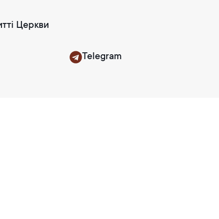
итті Церкви
Telegram