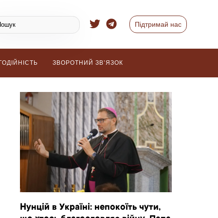
Підтримай нас
ГОДІЙНІСТЬ
ЗВОРОТНИЙ ЗВ’ЯЗОК
Нунцій в Україні: непокоїть чути,