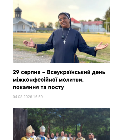
29 серпня – Всеукраїнський день
міжконфесійної молитви,
покаяння та посту
04.08.2026
16:59