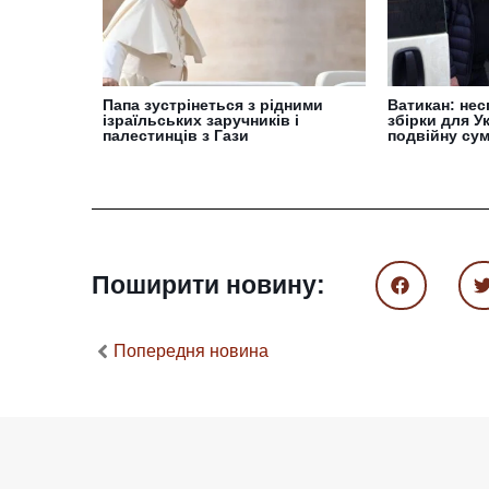
Папа зустрінеться з рідними
Ватикан: нес
ізраїльських заручників і
збірки для У
палестинців з Гази
подвійну су
Поширити новину:
Попередня новина