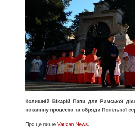
Колишній Вікарій Папи для Римської дієц
покаянну процесію та обряди Попільної се
Про це пише
Vatican News
.