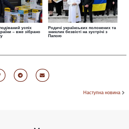
подіваний успіх
Родичі українських полонених та
країни – вже зібрано
зниклик безвісті на зустрічі з
му
Папою
Наступна новина