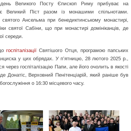
 день Великого Посту Єпископ Риму прибуває на
ає Великий Піст разом із монашими спільнотами.
 святого Ансельма при бенедиктинському монастирі,
ки святої Сабіни, що при монастирі домініканців, де
ої середи.
 до
госпіталізації
Святішого Отця, програмою папських
циска у цих обрядах. У п’ятницю, 28 лютого 2025 р.,
я через госпіталізацію Папи, але його очолить в якості
е Донатіс, Верховний Пенітенціарій, який раніше був
богослужіння о 16:30 місцевого часу.