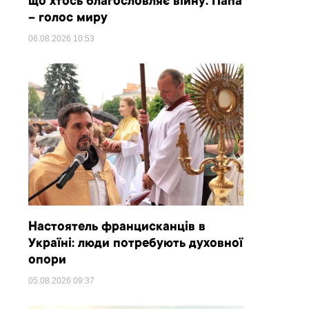
що хтось благословляє війну. Папа
– голос миру
06.08.2026
10:53
Настоятель францисканців в
Україні: люди потребують духовної
опори
05.08.2026
09:37