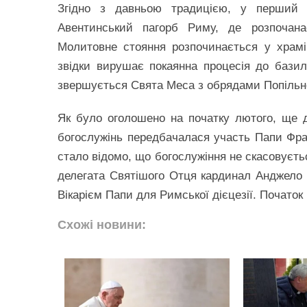
Згідно з давньою традицією, у перший
Авентинський пагорб Риму, де розпочан
Молитовне стояння розпочинається у храмі
звідки вирушає покаянна процесія до базилі
звершується Свята Меса з обрядами Попільн
Як було оголошено на початку лютого, ще
богослужінь передбачалася участь Папи Фран
стало відомо, що богослужіння не скасовуєтьс
делегата Святішого Отця кардинал Анджело д
Вікарієм Папи для Римської дієцезії. Початок 
Схожі новини: