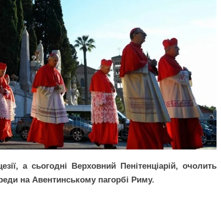
езії, а сьогодні Верховний Пенітенціарій, очолить
реди на Авентинському пагорбі Риму.