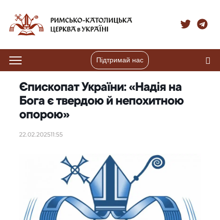
Підтримай нас
Єпископат України: «Надія на
Бога є твердою й непохитною
опорою»
22.02.2025
11:55