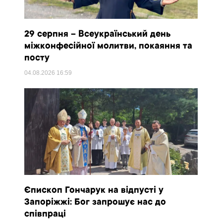
29 серпня – Всеукраїнський день
міжконфесійної молитви, покаяння та
посту
04.08.2026
16:59
Єпископ Гончарук на відпусті у
Запоріжжі: Бог запрошує нас до
співпраці