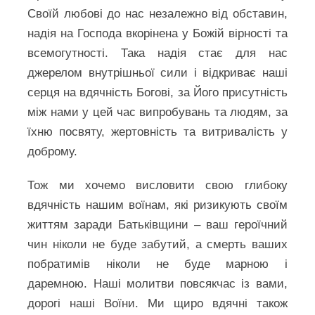
Своїй любові до нас незалежно від обставин,
надія на Господа вкорінена у Божій вірності та
всемогутності. Така надія стає для нас
джерелом внутрішньої сили і відкриває наші
серця на вдячність Богові, за Його присутність
між нами у цей час випробувань та людям, за
їхню посвяту, жертовність та витривалість у
доброму.
Тож ми хочемо висловити свою глибоку
вдячність нашим воїнам, які ризикують своїм
життям заради Батьківщини – ваш героїчний
чин ніколи не буде забутий, а смерть ваших
побратимів ніколи не буде марною і
даремною. Наші молитви повсякчас із вами,
дорогі наші Воїни. Ми щиро вдячні також