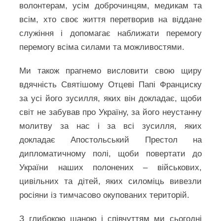
волонтерам, усім доброчинцям, медикам та
всім, хто своє життя перетворив на віддане
служіння і допомагає наближати перемогу
перемогу всіма силами та можливостями.
Ми також прагнемо висловити свою щиру
вдячність Святішому Отцеві Папі Франциску
за усі його зусилля, яких він докладає, щоби
світ не забував про Україну, за його неустанну
молитву за нас і за всі зусилля, яких
докладає Апостольський Престол на
дипломатичному полі, щоби повертати до
України наших полонених – військових,
цивільних та дітей, яких силоміць вивезли
росіяни із тимчасово окупованих територій.
З глибокою шаною і співчуттям ми сьогодні