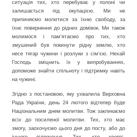
ситуація тих, хто перебуває у полоні чи
залишається під окупацією. Ми не
припиняємо молитися за їхню свободу, за
їхнє повернення до рідних домівок. Ми також
молимося і пам’ятаємо про тих, хто
змушений був покинути рідну землю, хто
несе тягар чужини і розлуки з сім’єю. Нехай
Господь зміцнить їх у випробуваннях,
допоможе знайти спільноту і підтримку навіть
на чужині.
Згідно з постановою, яку ухвалила Верховна
Рада України, день 24 лютого відтепер буде
Національним днем молитви. Тож закликаємо
всіх до посиленої молитви. Тих, хто має
змогу, заохочуємо цього дня до посту, або до
іншого відречення. Тих, хто хворіє,