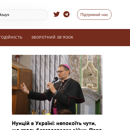
Підтримай нас
ГОДІЙНІСТЬ
ЗВОРОТНИЙ ЗВ’ЯЗОК
Нунцій в Україні: непокоїть чути,