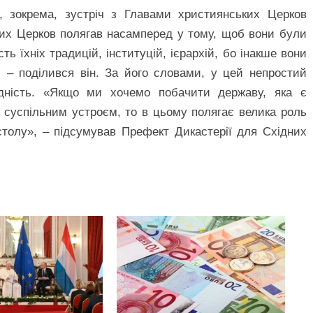
, зокрема, зустріч з Главами християнських Церков
ьких Церков полягав насамперед у тому, щоб вони були
ь їхніх традицій, інституцій, ієрархій, бо інакше вони
 – поділився він. За його словами, у цей непростий
єдність. «Якщо ми хочемо побачити державу, яка є
 суспільним устроєм, то в цьому полягає велика роль
столу», – підсумував Префект Дикастерії для Східних