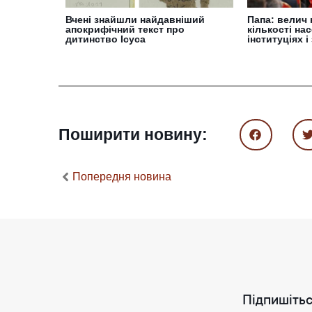
Вчені знайшли найдавніший
Папа: велич 
апокрифічний текст про
кількості на
дитинство Ісуса
інституціях і
Поширити новину:
Попередня новина
Підпишітьс