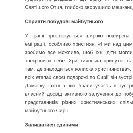
Святішого Отця, глибоко зворушило мешканці
Сприяти побудові майбутнього
У країні простежується широко поширена 
еміграції, особливо християн. «І ми над ци
зробимо все можливе, щоб їхні діти могли
знекровити себе. Християнська присутність
там, де знаходиться колиска християнства», 
всіх етапах своєї подорожі по Сирії він зустр
Дамаску, сотні з них брали участь в зуст
власний досвід активного залучення до поб
представників різних християнських спіл
майбутнього Сирії.
Залишатися єдиними