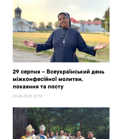
29 серпня – Всеукраїнський день
міжконфесійної молитви,
покаяння та посту
04.08.2026
16:59