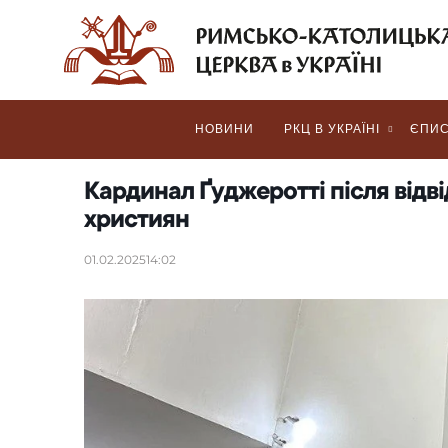
НОВИНИ
РКЦ В УКРАЇНІ
ЄПИС
Кардинал Ґуджеротті після відві
християн
01.02.2025
14:02