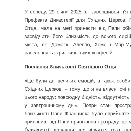
У середу, 29 січня 2025 р., завершився п’я
Префекта Дикастерії для Східних Церков. 
Отця, мала на меті принести від Папи обій
засвідчити його близькість до всього сирій
міста, як: Дамаск, Алеппо, Хомс і Мар-М
населення та християнських конфесій.
Послання близькості Святішого Отця
«Це були дні великих емоцій, а також особи
Східних Церков, – тому що я на власні очі 
цього народу: повсюдну бідність, відсутність
у завтрашньому дні». Попри стан простра
близькості Папи Франциска було сприйняте 
приносиш від Папи привітання і розраду, це
Ґуджеротті, додавши, що відчуття того, що