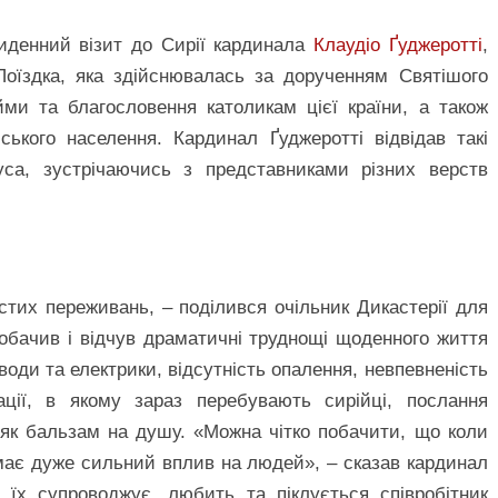
тиденний візит до Сирії кардинала
Клаудіо Ґуджеротті
,
Поїздка, яка здійснювалась за дорученням Святішого
ми та благословення католикам цієї країни, а також
ського населення. Кардинал Ґуджеротті відвідав такі
уса, зустрічаючись з представниками різних верств
стих переживань, – поділився очільник Дикастерії для
побачив і відчув драматичні труднощі щоденного життя
 води та електрики, відсутність опалення, невпевненість
ції, в якому зараз перебувають сирійці, послання
як бальзам на душу. «Можна чітко побачити, що коли
 має дуже сильний вплив на людей», – сказав кардинал
 їх супроводжує, любить та піклується співробітник