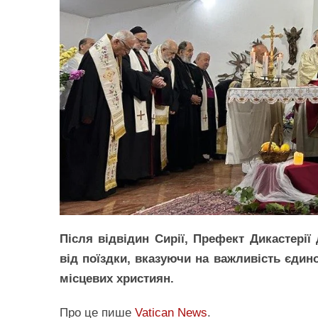
Після відвідин Сирії, Префект Дикастері
від поїздки, вказуючи на важливість єдино
місцевих християн.
Про це пише
Vatican News
.