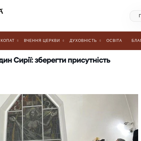
КОПАТ
ВЧЕННЯ ЦЕРКВИ
ДУХОВНІСТЬ
ОСВІТА
БЛА
дин Сирії: зберегти присутність