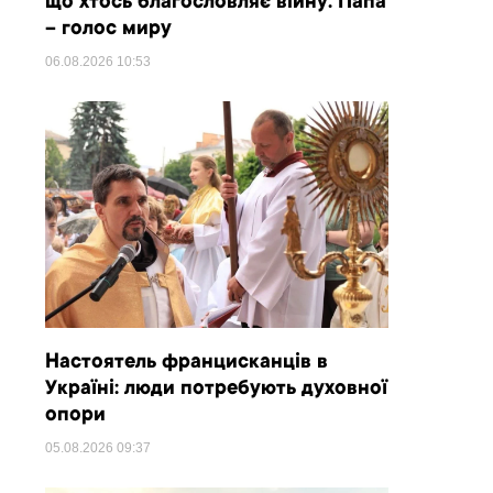
що хтось благословляє війну. Папа
– голос миру
06.08.2026
10:53
Настоятель францисканців в
Україні: люди потребують духовної
опори
05.08.2026
09:37