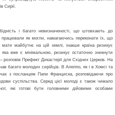
в Сирії.
бідність і багато невизначеності, що штовхають до
м працювали як могли, намагаючись переконати їх, що
 мати майбутнє на цій землі, інакше країна ризикує
, яка вже є мінімальною, ризикує остаточно зникнути
– розповів Префект Дикастерії для Східних Церков. На
ічав багато молодих сирійців. В Алеппо, як і в Хомсі та
річах з посланцем Папи Франциска, розповідаючи про
удови суспільства. Серед цієї молоді є також чимало
ьнот, які готові бути головними дійовими особами