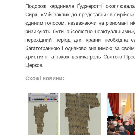
Подорож кардинала Ґуджеротті охоплювала
Сирії. «Мій заклик до представників сирійс
єдиним голосом, незважаючи на різноманітніст
ризикують бути абсолютно неактуальними»,
перехідний період для країни необхідна 
багатогранною і однаково значимою за своїм
християн, а також велика роль Святого Пре
Церков.
Схожі новини: