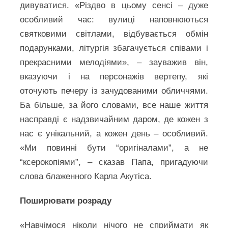
дивуватися. «Різдво в цьому сенсі – дуже
особливий час: вулиці наповнюються
святковими світлами, відбувається обмін
подарунками, літургія збагачується співами і
прекрасними мелодіями», – зауважив він,
вказуючи і на персонажів вертепу, які
оточують печеру із зачудованими обличчями.
Ба більше, за його словами, все наше життя
насправді є надзвичайним даром, де кожен з
нас є унікальний, а кожен день – особливий.
«Ми повинні бути “оригіналами”, а не
“ксерокопіями”, – сказав Папа, пригадуючи
слова блаженного Карла Акутіса.
Поширювати розраду
«Навчімося ніколи нічого не сприймати як