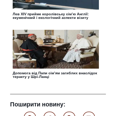
Лев XIV прийме королівську сім’ю Англії:
екуменічний і екологічний аспекти візиту
Допомога від Папи сім’ям загиблих внаслідок
теракту у Шрі-Ланці
Поширити новину: