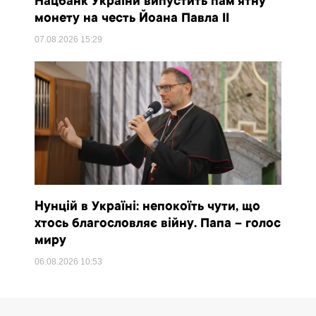
Нацбанк України випустить пам’ятну
монету на честь Йоана Павла II
07.08.2026
15:29
Нунцій в Україні: непокоїть чути, що
хтось благословляє війну. Папа – голос
миру
06.08.2026
10:53