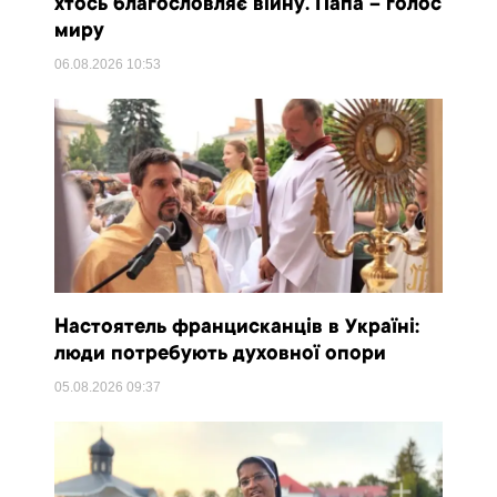
хтось благословляє війну. Папа – голос
миру
06.08.2026
10:53
Настоятель францисканців в Україні:
люди потребують духовної опори
05.08.2026
09:37