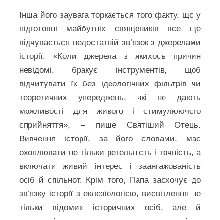
Інша його заувага торкається того факту, що у
підготовці майбутніх священиків все ще
відчувається недостатній зв’язок з джерелами
історії. «Коли джерела з якихось причин
невідомі, бракує інструментів, щоб
відчитувати їх без ідеологічних фільтрів чи
теоретичних упереджень, які не дають
можливості для живого і стимулюючого
сприйняття», – пише Святіший Отець.
Вивчення історії, за його словами, має
охоплювати не тільки ретельність і точність, а
включати живий інтерес і заангажованість
осіб й спільнот. Крім того, Папа заохочує до
зв’язку історії з еклезіологією, висвітлення не
тільки відомих історичних осіб, але й