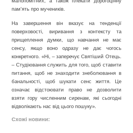
малопомітних, а також плекати дорогоцінну
пам’ять про мучеників.
На завершення він вказує на тенденції
поверховості, виривання з контексту та
прищеплення думки, що навчання не має
сенсу, якщо воно одразу не дає чогось
конкретного. «Ні, – заперечує Святіший Отець.
– Студіювання служить для того, щоб ставити
питання, щоб не знаходити знеболювання в
банальності, щоб шукати сенс життя. Це
означає відстоювати право не дозволити
взяти гору численним сиренам, які сьогодні
відволікають нас від цього пошуку».
Схожі новини: