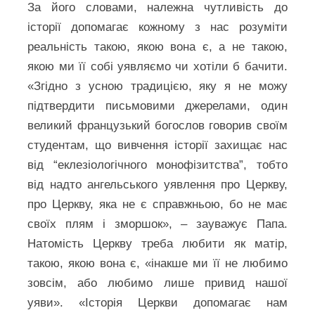
За його словами, належна чутливість до
історії допомагає кожному з нас розуміти
реальність такою, якою вона є, а не такою,
якою ми її собі уявляємо чи хотіли б бачити.
«Згідно з усною традицією, яку я не можу
підтвердити письмовими джерелами, один
великий французький богослов говорив своїм
студентам, що вивчення історії захищає нас
від “еклезіологічного монофізитства”, тобто
від надто ангельського уявлення про Церкву,
про Церкву, яка не є справжньою, бо не має
своїх плям і зморшок», – зауважує Папа.
Натомість Церкву треба любити як матір,
такою, якою вона є, «інакше ми її не любимо
зовсім, або любимо лише привид нашої
уяви». «Історія Церкви допомагає нам