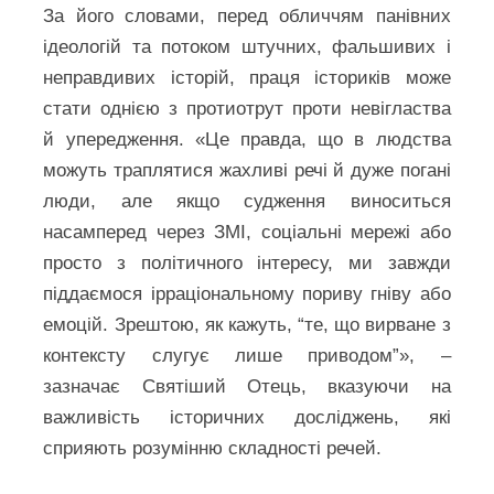
За його словами, перед обличчям панівних
ідеологій та потоком штучних, фальшивих і
неправдивих історій, праця істориків може
стати однією з протиотрут проти невігластва
й упередження. «Це правда, що в людства
можуть траплятися жахливі речі й дуже погані
люди, але якщо судження виноситься
насамперед через ЗМІ, соціальні мережі або
просто з політичного інтересу, ми завжди
піддаємося ірраціональному пориву гніву або
емоцій. Зрештою, як кажуть, “те, що вирване з
контексту слугує лише приводом”», –
зазначає Святіший Отець, вказуючи на
важливість історичних досліджень, які
сприяють розумінню складності речей.