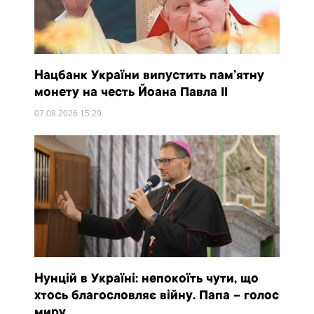
Нацбанк України випустить пам’ятну
монету на честь Йоана Павла II
07.08.2026
15:29
Нунцій в Україні: непокоїть чути, що
хтось благословляє війну. Папа – голос
миру