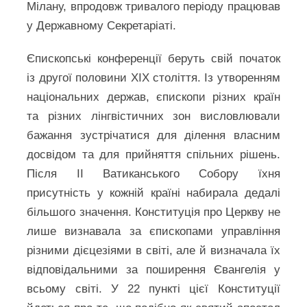
Мілану, впродовж тривалого періоду працював
у Державному Секретаріаті.
Єпископські конференції беруть свій початок
із другої половини XIX століття. Із утворенням
національних держав, єпископи різних країн
та різних лінгвістичних зон висловлювали
бажання зустрічатися для ділення власним
досвідом та для прийняття спільних рішень.
Після ІІ Ватиканського Собору їхня
присутність у кожній країні набирала дедалі
більшого значення. Конституція про Церкву не
лише визнавала за єпископами управління
різними дієцезіями в світі, але й визначала їх
відповідальними за поширення Євангелія у
всьому світі. У 22 пункті цієї Конституції