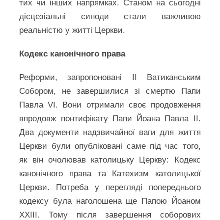
тих чи інших напрямках. Станом на сьогодні
дієцезіальні синоди стали важливою
реальністю у житті Церкви.
Кодекс канонічного права
Реформи, запропоновані ІІ Ватиканським
Собором, не завершилися зі смертю Папи
Павла VI. Вони отримали своє продовження
впродовж понтифікату Папи Йоана Павла ІІ.
Два документи надзвичайної ваги для життя
Церкви були опубліковані саме під час того,
як він очолював католицьку Церкву: Кодекс
канонічного права та Катехизм католицької
Церкви. Потреба у перегляді попереднього
кодексу була наголошена ще Папою Йоаном
XXIII. Тому після завершення соборових