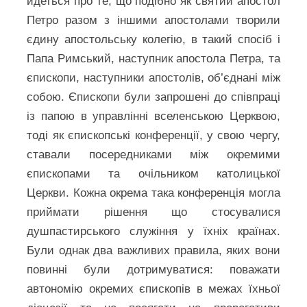
йдеться про те, що подібно як святий апостол
Петро разом з іншими апостолами творили
єдину апостольську колегію, в такий спосіб і
Папа Римський, наступник апостола Петра, та
єпископи, наступники апостолів, об’єднані між
собою. Єпископи були запрошені до співпраці
із папою в управлінні вселенською Церквою,
тоді як єпископські конференції, у свою чергу,
ставали посередниками між окремими
єпископами та очільником католицької
Церкви. Кожна окрема така конференція могла
приймати рішення що стосувалися
душпастирського служіння у їхніх країнах.
Були однак два важливих правила, яких вони
повинні були дотримуватися: поважати
автономію окремих єпископів в межах їхньої