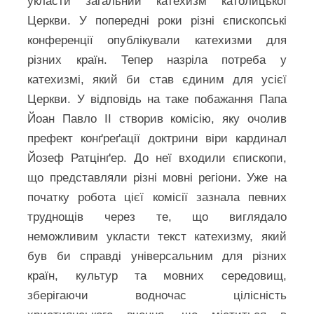
укласти загальний катехизм католицької
Церкви. У попередні роки різні єпископські
конференції опублікували катехизми для
різних країн. Тепер назріла потреба у
катехизмі, який би став єдиним для усієї
Церкви. У відповідь на таке побажання Папа
Йоан Павло ІІ створив комісію, яку очолив
префект конґреґації доктрини віри кардинал
Йозеф Ратцінґер. До неї входили єпископи,
що представляли різні мовні регіони. Уже на
початку робота цієї комісії зазнала певних
труднощів через те, що виглядало
неможливим укласти текст катехизму, який
був би справді універсальним для різних
країн, культур та мовних середовищ,
зберігаючи водночас цілісність