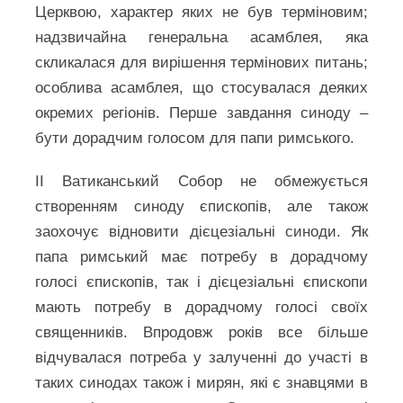
Церквою, характер яких не був терміновим;
надзвичайна генеральна асамблея, яка
скликалася для вирішення термінових питань;
особлива асамблея, що стосувалася деяких
окремих регіонів. Перше завдання синоду –
бути дорадчим голосом для папи римського.
ІІ Ватиканський Собор не обмежується
створенням синоду єпископів, але також
заохочує відновити дієцезіальні синоди. Як
папа римський має потребу в дорадчому
голосі єпископів, так і дієцезіальні єпископи
мають потребу в дорадчому голосі своїх
священників. Впродовж років все більше
відчувалася потреба у залученні до участі в
таких синодах також і мирян, які є знавцями в