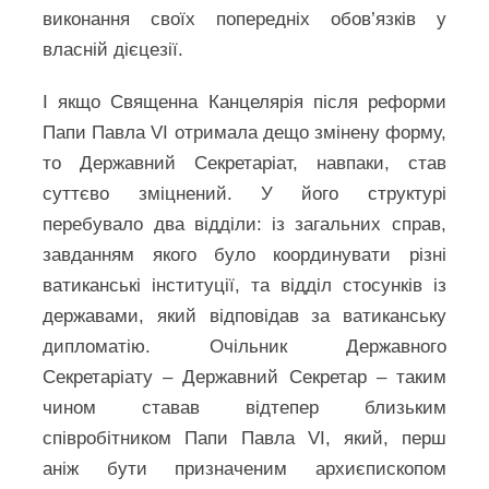
виконання своїх попередніх обов’язків у
власній дієцезії.
І якщо Священна Канцелярія після реформи
Папи Павла VI отримала дещо змінену форму,
то Державний Секретаріат, навпаки, став
суттєво зміцнений. У його структурі
перебувало два відділи: із загальних справ,
завданням якого було координувати різні
ватиканські інституції, та відділ стосунків із
державами, який відповідав за ватиканську
дипломатію. Очільник Державного
Секретаріату – Державний Секретар – таким
чином ставав відтепер близьким
співробітником Папи Павла VI, який, перш
аніж бути призначеним архиєпископом