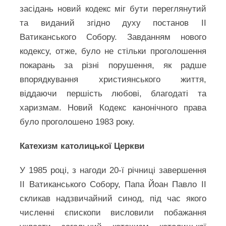
засідань новий кодекс міг бути переглянутий
та виданий згідно духу постанов ІІ
Ватиканського Собору. Завданням нового
кодексу, отже, було не стільки проголошення
покарань за різні порушення, як радше
впорядкування християнського життя,
віддаючи першість любові, благодаті та
харизмам. Новий Кодекс канонічного права
було проголошено 1983 року.
Катехизм католицької Церкви
У 1985 році, з нагоди 20-ї річниці завершення
ІІ Ватиканського Собору, Папа Йоан Павло ІІ
скликав надзвичайний синод, під час якого
численні єпископи висловили побажання