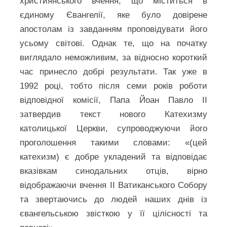
християнського вчення, що міститься в
єдиному Євангелії, яке було довірене
апостолам із завданням проповідувати його
усьому світові. Однак те, що на початку
виглядало неможливим, за відносно короткий
час принесло добрі результати. Так уже в
1992 році, тобто після семи років роботи
відповідної комісії, Папа Йоан Павло ІІ
затвердив текст нового Катехизму
католицької Церкви, супроводжуючи його
проголошення такими словами: «(цей
катехизм) є добре укладений та відповідає
вказівкам синодальних отців, вірно
відображаючи вчення ІІ Ватиканського Собору
та звертаючись до людей наших днів із
євангельською звісткою у її цілісності та