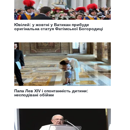
Ювілей: у жовтні у Ватикан прибуде
оригінальна статуя Фатімської Богородиці
Папа Лев XIV і спонтанність дитини:
несподівані обійми