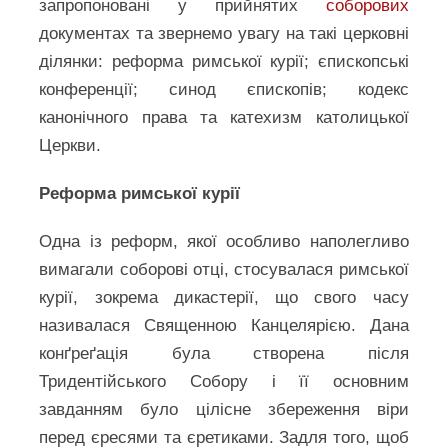
запропоновані у прийнятих
соборових
документах та звернемо увагу на такі церковні
ділянки: реформа римської курії; єпископські
конференції; синод єпископів; кодекс
канонічного права та катехизм католицької
Церкви.
Реформа римської курії
Одна із реформ, якої особливо наполегливо
вимагали соборові отці, стосувалася римської
курії, зокрема дикастерії, що свого часу
називалася Священною Канцелярією. Дана
конґреґація була створена після
Тридентійського Собору і її основним
завданням було цілісне збереження віри
перед єресями та єретиками. Задля того, щоб