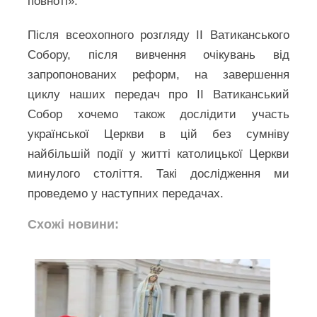
повноті».
Після всеохопного розгляду ІІ Ватиканського
Собору, після вивчення очікувань від
запропонованих реформ, на завершення
циклу наших передач про ІІ Ватиканський
Собор хочемо також дослідити участь
української Церкви в цій без сумніву
найбільшій події у житті католицької Церкви
минулого століття. Такі дослідження ми
проведемо у наступних передачах.
Схожі новини: