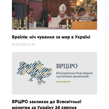
Браїлів: ніч чування за мир в Україні
08.08.2026
12:55
ВРЦіРО закликає до Всесвітньої
молитви за Україну 24 серпня