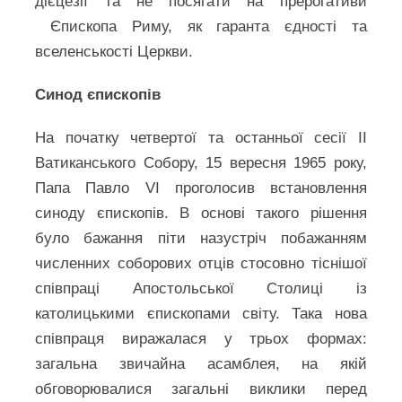
дієцезії та не посягати на прерогативи
Єпископа Риму, як гаранта єдності та
вселенськості Церкви.
Синод єпископів
На початку четвертої та останньої сесії ІІ
Ватиканського Собору, 15 вересня 1965 року,
Папа Павло VI проголосив встановлення
синоду єпископів. В основі такого рішення
було бажання піти назустріч побажанням
численних соборових отців стосовно тіснішої
співпраці Апостольської Столиці із
католицькими єпископами світу. Така нова
співпраця виражалася у трьох формах:
загальна звичайна асамблея, на якій
обговорювалися загальні виклики перед