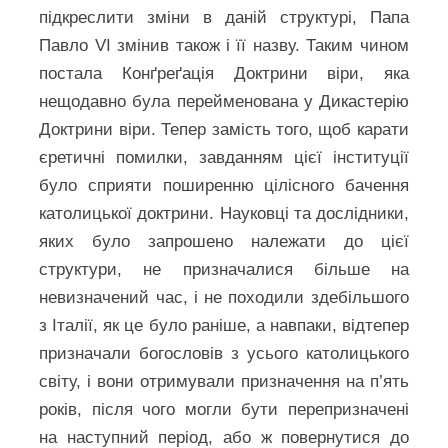
підкреслити зміни в даній структурі, Папа
Павло VI змінив також і її назву. Таким чином
постала Конґреґація Доктрини віри, яка
нещодавно була перейменована у Дикастерію
Доктрини віри. Тепер замість того, щоб карати
єретичні помилки, завданням цієї інституції
було сприяти поширенню цілісного бачення
католицької доктрини. Науковці та дослідники,
яких було запрошено належати до цієї
структури, не призначалися більше на
невизначений час, і не походили здебільшого
з Італії, як це було раніше, а навпаки, відтепер
призначали богословів з усього католицького
світу, і вони отримували призначення на п’ять
років, після чого могли бути перепризначені
на наступний період, або ж повернутися до