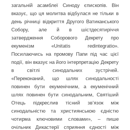
загальній асамблеї Синоду єпископів. Він
вказує, що ця молитва відбулася не тільки в
день річниці відкриття Другого Ватиканського
Собору, але й в шістдесятиріччя
затвердження Соборового Декрету про
екуменізм «Unitatis redintegratio».
Посилаючись на промову Папи під час цієї
події, він вказує на його інтерпретацію Декрету
в світлі синодальних зустрічей.
«Переконаний, що шлях синодальності
повинен бути екуменічним, а екуменічний
шлях повинен бути синодальним, Святіший
Отець підкреслив тісний зв’язок між
синодальністю та християнською єдністю
чотирма ключовими словами», – пише
очільник Дикастерії сприяння єдності між