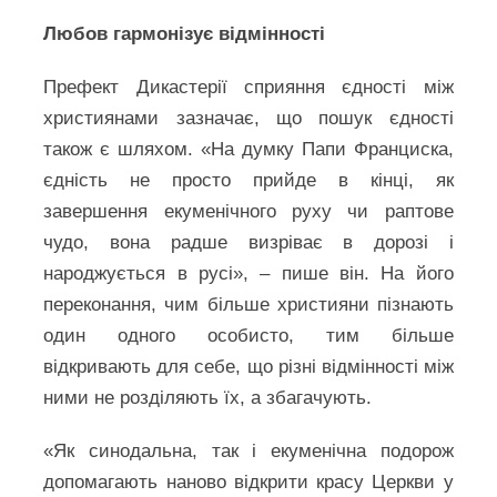
Любов гармонізує відмінності
Префект Дикастерії сприяння єдності між
християнами зазначає, що пошук єдності
також є шляхом. «На думку Папи Франциска,
єдність не просто прийде в кінці, як
завершення екуменічного руху чи раптове
чудо, вона радше визріває в дорозі і
народжується в русі», – пише він. На його
переконання, чим більше християни пізнають
один одного особисто, тим більше
відкривають для себе, що різні відмінності між
ними не розділяють їх, а збагачують.
«Як синодальна, так і екуменічна подорож
допомагають наново відкрити красу Церкви у