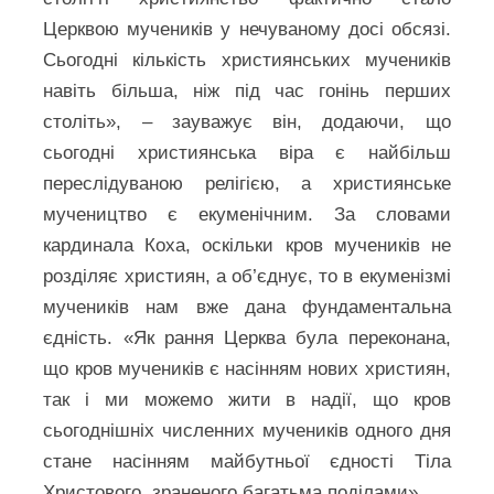
Церквою мучеників у нечуваному досі обсязі.
Сьогодні кількість християнських мучеників
навіть більша, ніж під час гонінь перших
століть», – зауважує він, додаючи, що
сьогодні християнська віра є найбільш
переслідуваною релігією, а християнське
мучеництво є екуменічним. За словами
кардинала Коха, оскільки кров мучеників не
розділяє християн, а об’єднує, то в екуменізмі
мучеників нам вже дана фундаментальна
єдність. «Як рання Церква була переконана,
що кров мучеників є насінням нових християн,
так і ми можемо жити в надії, що кров
сьогоднішніх численних мучеників одного дня
стане насінням майбутньої єдності Тіла
Христового, зраненого багатьма поділами».