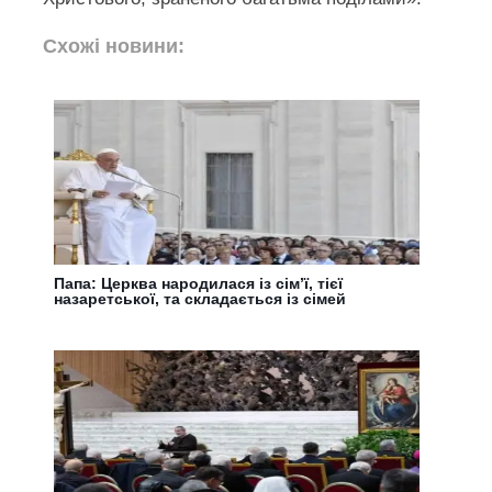
Схожі новини:
Папа: Церква народилася із сім’ї, тієї
назаретської, та складається із сімей