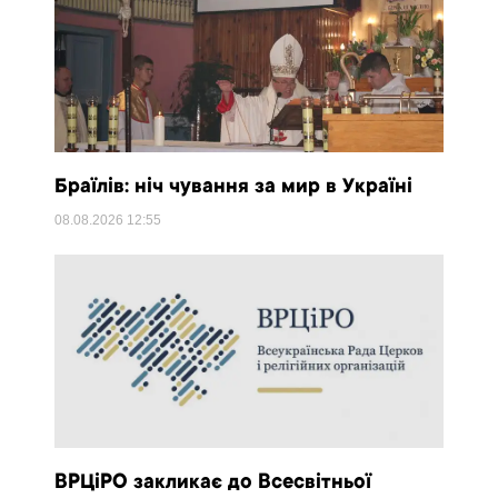
Браїлів: ніч чування за мир в Україні
08.08.2026
12:55
ВРЦіРО закликає до Всесвітньої