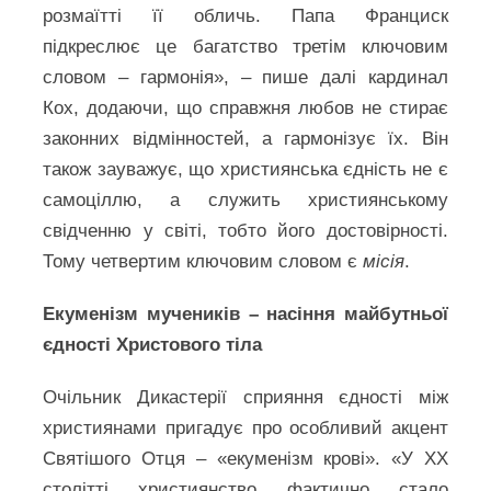
розмаїтті її обличь. Папа Франциск
підкреслює це багатство третім ключовим
словом – гармонія», – пише далі кардинал
Кох, додаючи, що справжня любов не стирає
законних відмінностей, а гармонізує їх. Він
також зауважує, що християнська єдність не є
самоціллю, а служить християнському
свідченню у світі, тобто його достовірності.
Тому четвертим ключовим словом є
місія
.
Екуменізм мучеників – насіння майбутньої
єдності Христового тіла
Очільник Дикастерії сприяння єдності між
християнами пригадує про особливий акцент
Святішого Отця – «екуменізм крові». «У XX
столітті християнство фактично стало