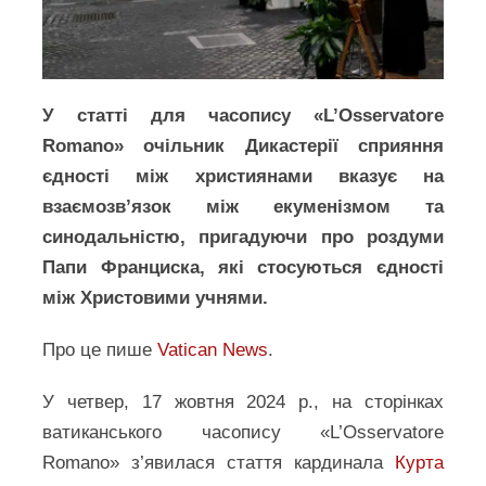
У статті для часопису «L’Osservatore
Romano» очільник Дикастерії сприяння
єдності між християнами вказує на
взаємозв’язок між екуменізмом та
синодальністю, пригадуючи про роздуми
Папи Франциска, які стосуються єдності
між Христовими учнями.
Про це пише
Vatican News
.
У четвер, 17 жовтня 2024 р., на сторінках
ватиканського часопису «L’Osservatore
Romano» з’явилася стаття кардинала
Курта