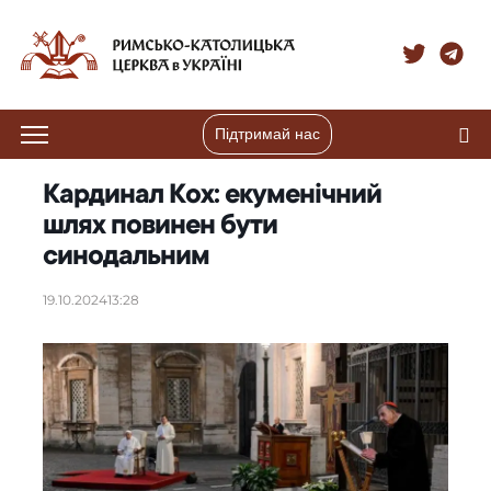
Підтримай нас
Кардинал Кох: екуменічний
шлях повинен бути
синодальним
19.10.2024
13:28