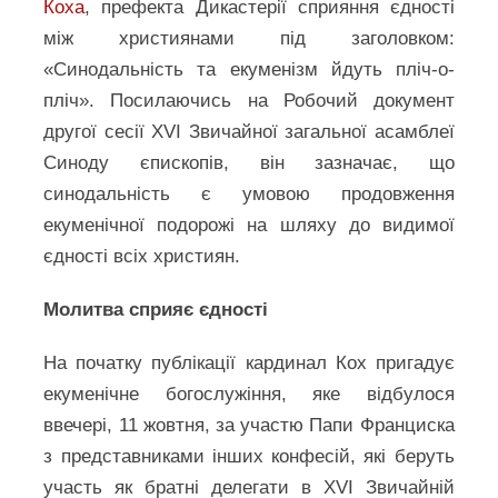
Коха
, префекта Дикастерії сприяння єдності
між християнами під заголовком:
«Синодальність та екуменізм йдуть пліч-о-
пліч». Посилаючись на Робочий документ
другої сесії XVI Звичайної загальної асамблеї
Синоду єпископів, він зазначає, що
синодальність є умовою продовження
екуменічної подорожі на шляху до видимої
єдності всіх християн.
Молитва сприяє єдності
На початку публікації кардинал Кох пригадує
екуменічне богослужіння, яке відбулося
ввечері, 11 жовтня, за участю Папи Франциска
з представниками інших конфесій, які беруть
участь як братні делегати в XVI Звичайній