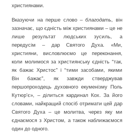
християнами.
Вказуючи на перше слово –
благодать
, він
зазначає, що єдність між християнами – це не
лише результат людських зусиль, а
передусім – дар Святого Духа. «Ми,
християни, висловлюємо це переконання,
коли молимося за християнську єдність “так,
як бажає Христос” і “тими засобами, якими
Він бажає”, як завжди стверджував
першопроходець духовного екуменізму Поль
Кутюр’є», – ділиться кардинал Кох. За його
словами, найкращий спосіб отримати цей дар
Святого Духа – це молитва, через яку ми
єднаємося з Христом, а також наближаємося
один до одного.