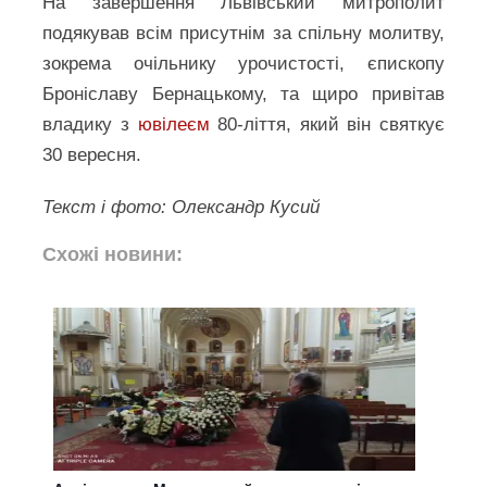
На завершення Львівський митрополит
подякував всім присутнім за спільну молитву,
зокрема очільнику урочистості, єпископу
Броніславу Бернацькому, та щиро привітав
владику з
ювілеєм
80-ліття, який він святкує
30 вересня.
Текст і фото: Олександр Кусий
Схожі новини: