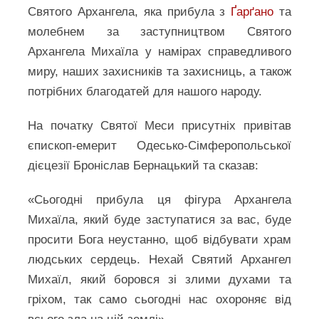
Святого Архангела, яка прибула з
Ґарґано
та
молебнем за заступництвом Святого
Архангела Михаїла у намірах справедливого
миру, наших захисників та захисниць, а також
потрібних благодатей для нашого народу.
На початку Святої Меси присутніх привітав
єпископ-емерит Одесько-Сімферопольської
дієцезії Броніслав Бернацький та сказав:
«Сьогодні прибула ця фігура Архангела
Михаїла, який буде заступатися за вас, буде
просити Бога неустанно, щоб відбувати храм
людських сердець. Нехай Святий Архангел
Михаїл, який боровся зі злими духами та
гріхом, так само сьогодні нас охороняє від