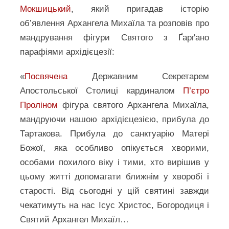
Мокшицький
, який пригадав історію
об’явлення Архангела Михаїла та розповів про
мандрування фігури Святого з Ґарґано
парафіями архідієцезії:
«
Посвячена
Державним Секретарем
Апостольської Столиці кардиналом
П’єтро
Проліном
фігура святого Архангела Михаїла,
мандруючи нашою архідієцезією, прибула до
Тартакова. Прибула до санктуарію Матері
Божої, яка особливо опікується хворими,
особами похилого віку і тими, хто вирішив у
цьому житті допомагати ближнім у хворобі і
старості. Від сьогодні у цій святині завжди
чекатимуть на нас Ісус Христос, Богородиця і
Святий Архангел Михаїл…