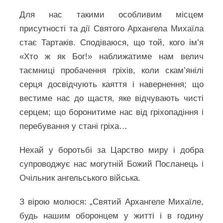
Для нас такими особливим місцем
присутності та дії Святого Архангела Михаїла
стає Тартаків. Сподіваюся, що той, кого ім’я
«Хто ж як Бог!» наближатиме нам велич
таємниці пробачення гріхів, коли скам’янілі
серця досвідчують каяття і навернення; що
вестиме нас до щастя, яке відчувають чисті
серцем; що боронитиме нас від гріхопадіння і
перебування у стані гріха…
Нехай у боротьбі за Царство миру і добра
супроводжує нас могутній Божий Посланець i
Очільник ангельського війська.
З вірою молюся: „Святий Архангеле Михаїле,
будь нашим оборонцем у житті і в годину