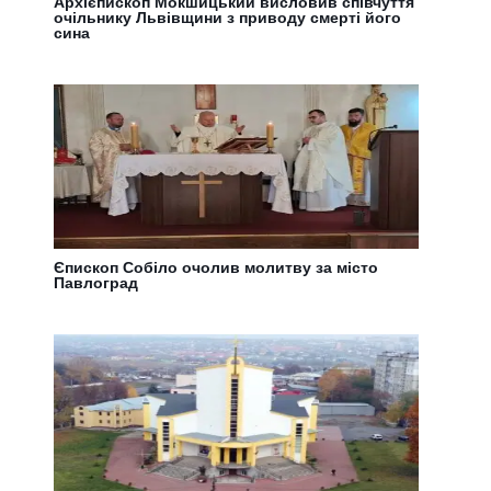
Архієпископ Мокшицький висловив співчуття
очільнику Львівщини з приводу смерті його
сина
Єпископ Собіло очолив молитву за місто
Павлоград