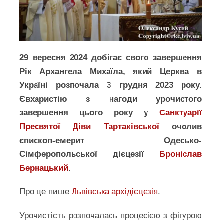
29 вересня 2024 добігає свого завершення
Рік Архангела Михаїла, який Церква в
Україні розпочала 3 грудня 2023 року.
Євхаристію з нагоди урочистого
завершення цього року у
Санктуарії
Пресвятої Діви Тартаківської
очолив
єпископ-емерит Одесько-
Сімферопольської дієцезії
Броніслав
Бернацький
.
Про це пише
Львівська архідієцезія
.
Урочистість розпочалась процесією з фігурою