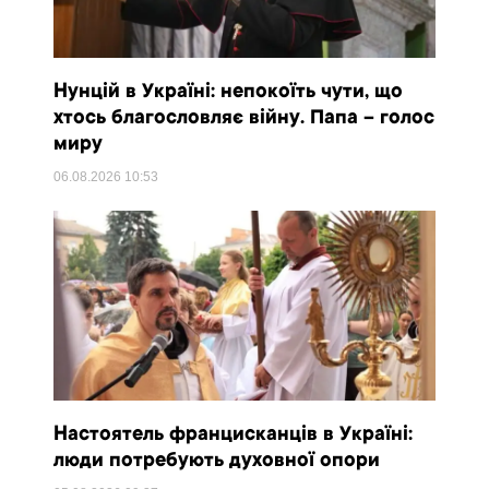
Нунцій в Україні: непокоїть чути, що
хтось благословляє війну. Папа – голос
миру
06.08.2026
10:53
Настоятель францисканців в Україні:
люди потребують духовної опори