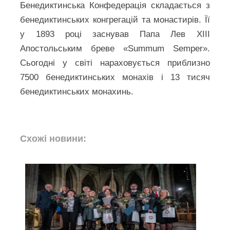
Бенедиктинська Конфедерація складається з
бенедиктинських конгрегацій та монастирів. Її
у 1893 році заснував Папа Лев XIII
Апостольським бреве «Summum Semper».
Сьогодні у світі нараховується приблизно
7500 бенедиктинських монахів і 13 тисяч
бенедиктинських монахинь.
Схожі новини: