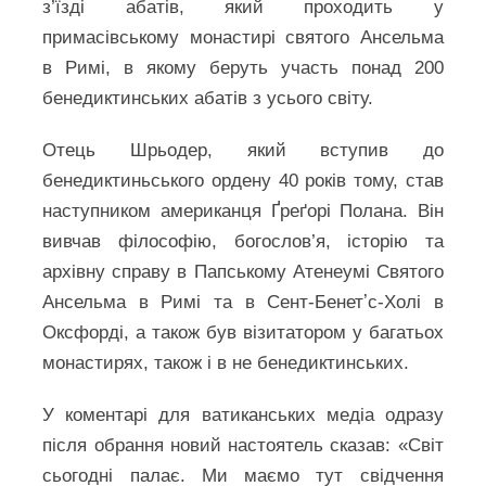
з’їзді абатів, який проходить у
примасівському монастирі святого Ансельма
в Римі, в якому беруть участь понад 200
бенедиктинських абатів з усього світу.
Отець Шрьодер, який вступив до
бенедиктиньського ордену 40 років тому, став
наступником американця Ґреґорі Полана. Він
вивчав філософію, богослов’я, історію та
архівну справу в Папському Атенеумі Святого
Ансельма в Римі та в Сент-Бенетʼс-Холі в
Оксфорді, а також був візитатором у багатьох
монастирях, також і в не бенедиктинських.
У коментарі для ватиканських медіа одразу
після обрання новий настоятель сказав: «Світ
сьогодні палає. Ми маємо тут свідчення