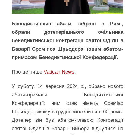
Бенедиктинські абати, зібрані в Римі,
обрали дотеперішнього очільника
бенедиктинської конгрегації святої Оділії в
Баварії Єреміяса Шрьодера новим абатом-
примасом Бенедиктинської Конфедерації.
Про це пише
Vatican News
.
У суботу, 14 вересня 2024 р., обрано нового
абата-примаса Бенедиктинської
Конфедерації: ним став німець Єреміас
Шрьодер, якому в грудні виповниться 60 років.
Дотепер він був абатом-главою Конгрегації
святої Одилії в Баварії. Вибори відбулися на