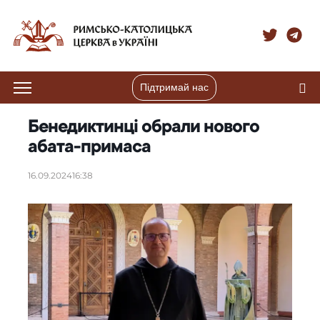
Підтримай нас
Бенедиктинці обрали нового
абата-примаса
16.09.2024
16:38