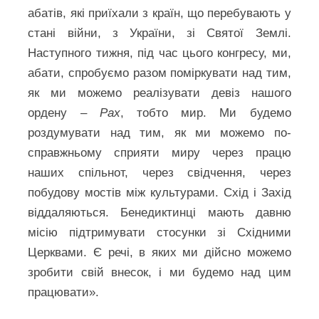
абатів, які приїхали з країн, що перебувають у
стані війни, з України, зі Святої Землі.
Наступного тижня, під час цього конгресу, ми,
абати, спробуємо разом поміркувати над тим,
як ми можемо реалізувати девіз нашого
ордену –
Pax
, тобто мир. Ми будемо
роздумувати над тим, як ми можемо по-
справжньому сприяти миру через працю
наших спільнот, через свідчення, через
побудову мостів між культурами. Схід і Захід
віддаляються. Бенедиктинці мають давню
місію підтримувати стосунки зі Східними
Церквами. Є речі, в яких ми дійсно можемо
зробити свій внесок, і ми будемо над цим
працювати».