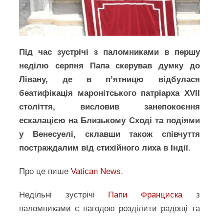
Під час зустрічі з паломниками в першу
неділю серпня Папа скерував думку до
Лівану, де в п’ятницю відбулася
беатифікація маронітського патріарха XVII
століття, висловив занепокоєння
ескалацією на Близькому Сході та подіями
у Венесуелі, склавши також співчуття
постраждалим від стихійного лиха в Індії.
Про це пише
Vatican News
.
Недільні зустрічі
Папи Франциска
з
паломниками є нагодою розділити радощі та