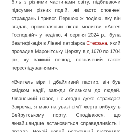
біль з різними частинами світу, підбиваючи
підсумки різних подій, які часто сповнені
страждань і тривог. Першою ж подією, яку він
згадав, промовляючи після молитви «Ангел
Господній» у неділю, 4 серпня 2024 р., була
беатифікація в Лівані патріарха
Стефана
, який
провадив Маронітську Церкву від 1670 по 1704
рік, «у важкий період, позначений також
переслідуваннями».
«Вчитель віри і дбайливий пастир, він був
свідком надії, завжди близьким до людей.
Ліванський народ і сьогодні дуже страждає!
Зокрема, я маю на увазі сім’ї жертв вибуху в
Бейрутському порту. Сподіваюся, що
якнайшвидше встановиться справедливість і
правда. Нехай новий блаженний підтримує