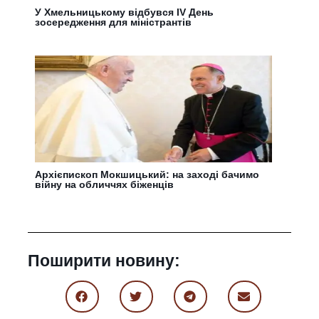
У Хмельницькому відбувся IV День
зосередження для міністрантів
Архієпископ Мокшицький: на заході бачимо
війну на обличчях біженців
Поширити новину: