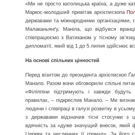
«Ми не просто католицька країна, а дуже кат
Маркос-молодший привітав архієпископа
Пол
державами та міжнародними організаціями, пі
Малаканьянґу, Маніла, що відбувся вранц
співпрацюємо з Ватиканом у тісному зв’язку
дипломатії, який від 1 до 5 липня здійснює віз
На основі спільних цінностей
Перед візитом до президента архієпископ Ґал
Манало. Разом вони обговорили спільні питан
«Філіппіни підтримують і завжди будуть 
правилах, – підкреслив Манало. – Ми визна
людини і співпраці в галузі розвитку в усьом
з державами відзначив тісні стосунки з ц
вдячність за «дуже значущий внесок, який фі
Церкви та численних її громад». За його с