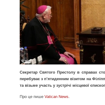
Секретар Святого Престолу в справах сто
перебуває з п’ятиденним візитом на Філіпп
та візьме участь у зустрічі місцевої єписко
Про це пише
Vatican News
.