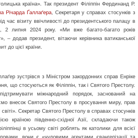
олицька країна». Так президент Філіппін Фердинанд Р.
а Річарда Ґаллаґера
, Секретаря у справах стосунків з
д час візиту ввічливості до президентського палацу в
і, 2 липня 2024 року. «Ми вже багато-багато років
», – додав президент, вітаючи керівника ватиканської
ит до цієї країни.
лаґер зустрівся з Міністром закордонних справ Енріке
ня, що стосуються як Філіппін, так і Святого Престолу.
підтримувати міжнародний порядок, заснований на
ємо внесок Святого Престолу в просування миру, прав
у світі». Секретар Святого Престолу в справах стосунків
ією країною південно-східної Азії, складаючи також
ліппінці в усьому світі роблять як католики для всієї
ловами, вони є «чудовими агентами євангелізації та