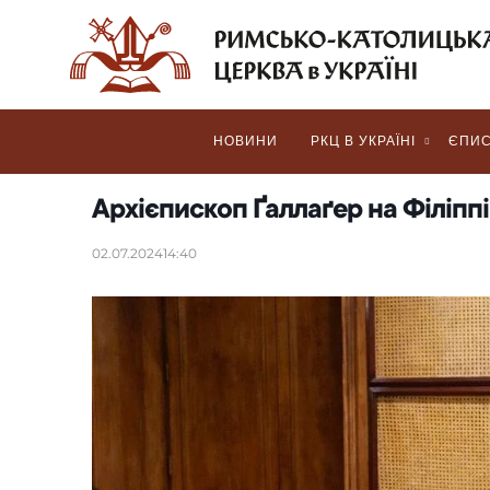
НОВИНИ
РКЦ В УКРАЇНІ
ЄПИС
Архієпископ Ґаллаґер на Філіпп
02.07.2024
14:40