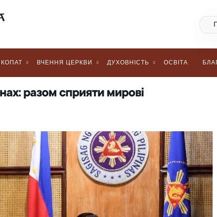
КОПАТ
ВЧЕННЯ ЦЕРКВИ
ДУХОВНІСТЬ
ОСВІТА
БЛА
інах: разом сприяти мирові