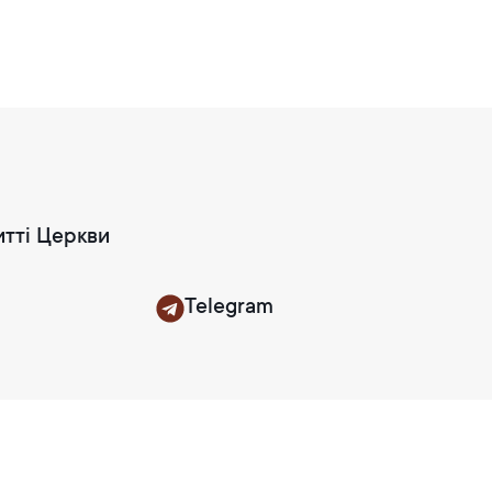
итті Церкви
Telegram