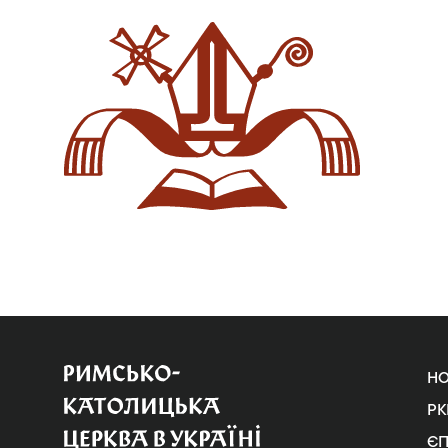
Н
РК
Є