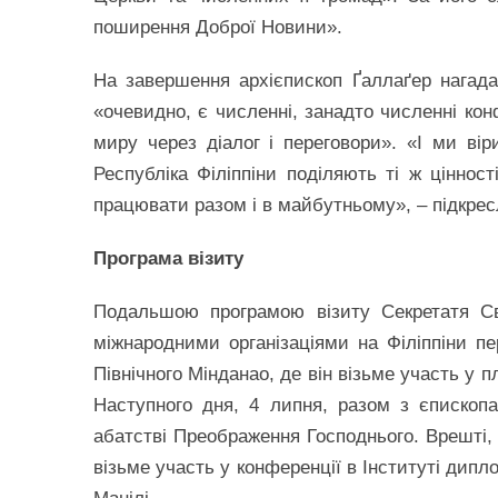
поширення Доброї Новини».
На завершення архієпископ Ґаллаґер нагад
«очевидно, є численні, занадто численні кон
миру через діалог і переговори». «І ми ві
Республіка Філіппіни поділяють ті ж ціннос
працювати разом і в майбутньому», – підкрес
Програма візиту
Подальшою програмою візиту Секретатя Св
міжнародними організаціями на Філіппіни п
Північного Мінданао, де він візьме участь у 
Наступного дня, 4 липня, разом з єписко
абатстві Преображення Господнього. Врешті, 
візьме участь у конференції в Інституті дип