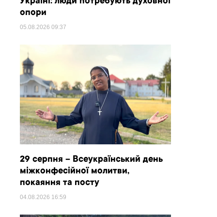
Україні: люди потребують духовної
опори
05.08.2026
09:37
29 серпня – Всеукраїнський день
міжконфесійної молитви,
покаяння та посту
04.08.2026
16:59