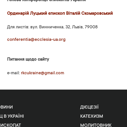
Голова Конференції єпископів України
Ординарій Луцький єпископ Віталій Скомаровський
Для листів: вул. Винниченка, 32, Львів, 79008
conferentia@ecclesia-ua.org
Питання щодо сайту
e-mail:
rkcukraine@gmail.com
ОВИНИ
ДІЄЦЕЗІЇ
Ц В УКРАЇНІ
КАТЕХИЗМ
ПИСКОПАТ
МОЛИТОВНИК