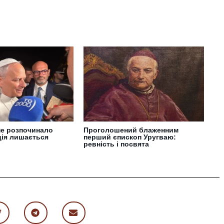
не розпочинало
Проголошений блаженним
ція лишається
перший єпископ Уругваю:
ревність і посвята