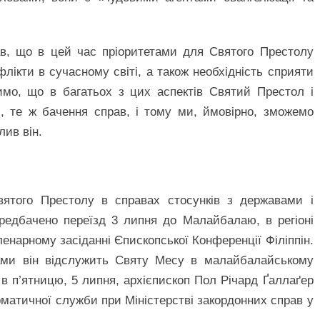
ав, що в цей час пріоритетами для Святого Престолу
флікти в сучасному світі, а також необхідність сприяти
римо, що в багатьох з цих аспектів Святий Престол і
ті, те ж бачення справ, і тому ми, ймовірно, зможемо
лив він.
ятого Престолу в справах стосунків з державами і
ередбачено переїзд 3 липня до Малайбалаю, в регіоні
пленарному засіданні Єпископської Конференції Філіппін.
пами він відслужить Святу Месу в малайбалайському
в п’ятницю, 5 липня, архієпископ Пол Річард Ґаллаґер
ломатичної служби при Міністерстві закордонних справ у