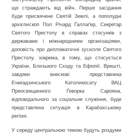
що страждають від війн. Перше засідання
буде присвячене Святій Землі, а пополудні
архієпископ Пол Річард Ґаллаґер, Секретар
Святого Престолу в справах стосунків з
державами і міжнародними організаціями,
доповість про дипломатичні зусилля Святого
Престолу, зокрема, в тому, що стосується
України, Близького Сходу та Ефіопії. Врешті,
завдяки внескові представника
Ечміадзинського Католикосату ВАЦ
Преосвященного Ґеворка Сарояна,
відповідального за соціальне служіння, буде
представлена ситуація в Карабахському
регіоні.
У середу центральною темою будуть роздуми