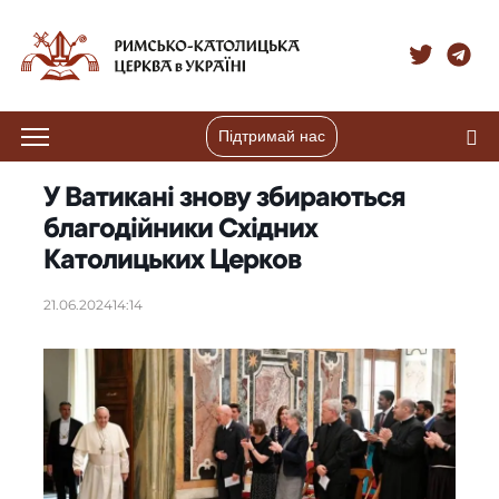
Підтримай нас
У Ватикані знову збираються
благодійники Східних
Католицьких Церков
21.06.2024
14:14