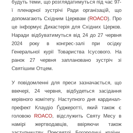
будуть теми, що розглядатимуться під час 97-
ї пленарної зустрічі Ради організацій, що
допомагають Східним Церквам (
ROACO
). Про
це інформує Дикастерія для Східних Церков.
Наради відбуватимуться від 24 до 27 червня
2024 року в конгрес-залі при осідку
Генеральної курії Товариства Ісусового. На
ранок 27 червня заплановано зустріч зі
Святішим Отцем.
У повідомленні для преси зазначається, що
ввечері, 24 червня, відбудеться засідання
керівного комітету. Наступного дня кардинал-
префект Клаудіо Ґуджеротті, який також є
головою
ROACO
, відслужить Святу Месу в
намірі жертводавців, ввіряючи також
заступництву Пресвятої Богородиці країни,