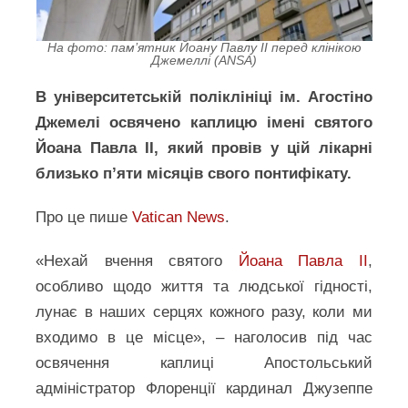
На фото: пам’ятник Йоану Павлу ІІ перед клінікою
Джемеллі (ANSA)
В університетській поліклініці ім. Агостіно
Джемелі освячено каплицю імені святого
Йоана Павла ІІ, який провів у цій лікарні
близько п’яти місяців свого понтифікату.
Про це пише
Vatican News
.
«Нехай вчення святого
Йоана Павла ІІ
,
особливо щодо життя та людської гідності,
лунає в наших серцях кожного разу, коли ми
входимо в це місце», – наголосив під час
освячення каплиці Апостольський
адміністратор Флоренції кардинал Джузеппе