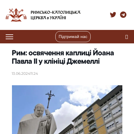
Підтримай нас
Рим: освячення каплиці Йоана
Павла ІІ у клініці Джемеллі
13.06.2024
11:24