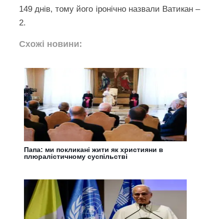
149 днів, тому його іронічно назвали Ватикан –
2.
Схожі новини:
Папа: ми покликані жити як християни в
плюралістичному суспільстві