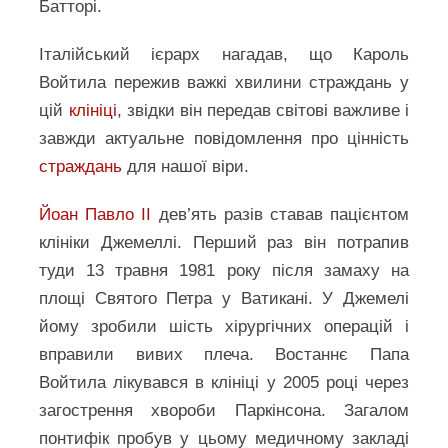
Батторі.
Італійський ієрарх нагадав, що Кароль
Войтила пережив важкі хвилини страждань у
цій
клініці
, звідки він передав світові важливе і
завжди актуальне повідомлення про цінність
страждань
для нашої віри.
Йоан Павло II
дев’ять разів ставав пацієнтом
клініки Джемеллі. Перший раз він потрапив
туди 13 травня 1981 року після замаху на
площі Святого Петра у Ватикані. У Джемелі
йому зробили шість хірургічних операцій і
вправили вивих плеча. Востаннє Папа
Войтила лікувався в клініці у 2005 році через
загострення хвороби Паркінсона. Загалом
понтифік пробув у цьому медичному закладі