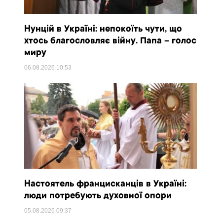
Нунцій в Україні: непокоїть чути, що
хтось благословляє війну. Папа – голос
миру
06.08.2026
10:53
Настоятель францисканців в Україні:
люди потребують духовної опори
05.08.2026
09:37