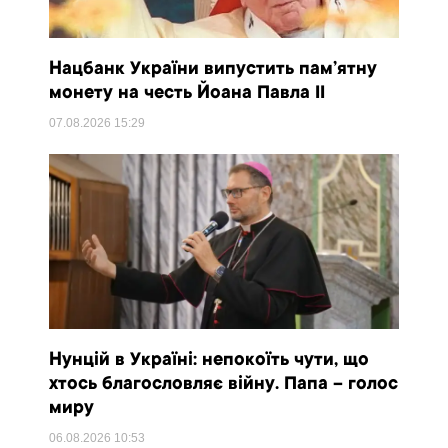
Нацбанк України випустить пам’ятну
монету на честь Йоана Павла II
07.08.2026
15:29
Нунцій в Україні: непокоїть чути, що
хтось благословляє війну. Папа – голос
миру
06.08.2026
10:53