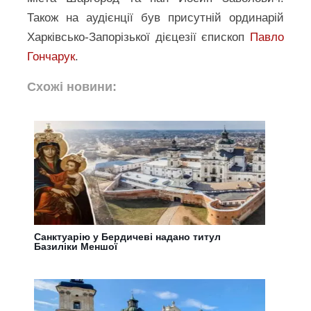
Також на аудієнції був присутній ординарій
Харківсько-Запорізької дієцезії єпископ
Павло
Гончарук
.
Схожі новини:
Санктуарію у Бердичеві надано титул
Базиліки Меншої