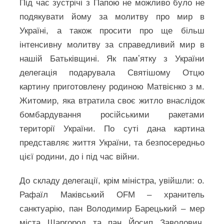
Під час зустрічі з Папою не можливо було не
подякувати йому за молитву про мир в
Україні, а також просити про ще більш
інтенсивну молитву за справедливий мир в
нашій Батьківщині. Як памʼятку з України
делегація подарувала Святішому Отцю
картину приготовлену родиною Матвієнко з м.
Житомир, яка втратила своє житло внаслідок
бомбардування російськими ракетами
території України. По суті дана картина
представляє життя України, та безпосередньо
цієї родини, до і під час війни.
До складу делегації, крім міністра, увійшли: о.
Рафаїл Маківський OFM – хранитель
санктуарію, пан Володимир Барецький – мер
міста Шаргород та пан Йосип Заволович.