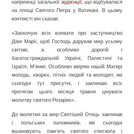
наприкінці загальної
аудієнції
, що відбувалася
на площі Святого Петра у Ватикані. В цьому
контексті він сказав:
«Заохочую всіх взивати про заступництво
Діви Марії, щоб Господь дарував мир усьому
світові, а особливо дорогій і
багатостраждальній Україні, Палестині та
Ізраїлі, М’янмі. Особливо ввіряю нашій Матері
молодь, хворих, літніх людей та молодят, які
сьогодні тут присутні, і закликаю всіх
протягом цього місяця травня цінувати
молитву святого Розарію».
До молитви за мир Святіший Отець закликав
і польських паломників, які сьогодні
вшановують пам’ять святого єпископа і