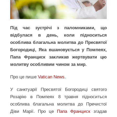
Під час зустрічі з паломниками, що
відбулася в день, коли підноситься
особлива благальна молитва до Пресвятої
Богородиці, Яка вшановується у Помпеях,
Папа Франциск закликав жертвувати цю
молитву особливим чином за мир.
Про це пише
Vatican News
.
У санктуарії Пресвятої Богородиці святого
Розарію в Помпеях 8 травня підноситься
особлива благальна молитва до Пречистої
Діви Марії. Про це
Папа Франциск
згадав