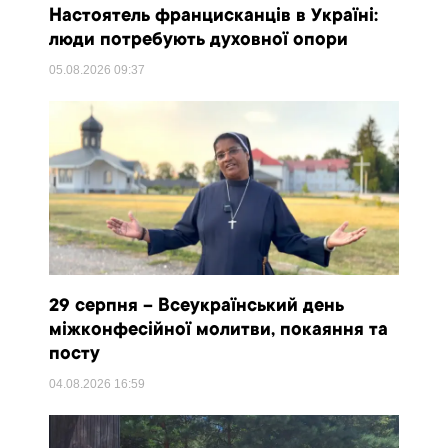
Настоятель францисканців в Україні:
люди потребують духовної опори
05.08.2026
09:37
29 серпня – Всеукраїнський день
міжконфесійної молитви, покаяння та
посту
04.08.2026
16:59