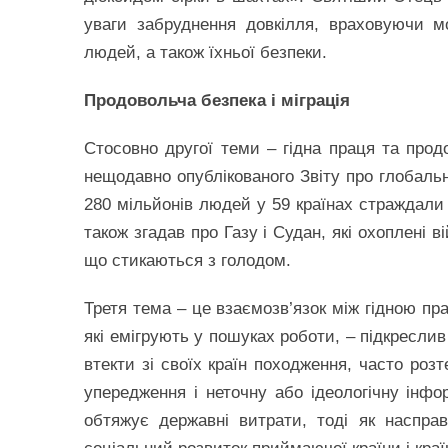
уваги забруднення довкілля, враховуючи мо
людей, а також їхньої безпеки.
Продовольча безпека і міграція
Стосовно другої теми – гідна праця та прод
нещодавно опублікованого Звіту про глобальн
280 мільйонів людей у 59 країнах страждали 
також згадав про Газу і Судан, які охоплені 
що стикаються з голодом.
Третя тема – це взаємозв’язок між гідною пр
які емігрують у пошуках роботи, – підкресли
втекти зі своїх країн походження, часто роз
упередження і неточну або ідеологічну інфо
обтяжує державні витрати, тоді як наспра