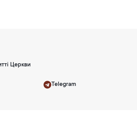
итті Церкви
Telegram