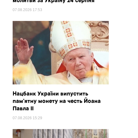
молитви за Україну 24 серпня
07.08.2026
17:53
Нацбанк України випустить
пам’ятну монету на честь Йоана
Павла II
07.08.2026
15:29