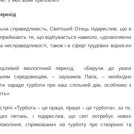
и, з якої вони приїхали».
перехід
ьна справедливість, Святіший Отець підкреслив, що в
сприймають те, що відбувається навколо, «дозволяючи
та несправедливості, також і в сфері трудових відносин
едливий екологічний перехід. «Беручи до уваги
шнім середовищем, – зауважив Папа, – необхідно
ти заради турботи про наш спільний дім, особливо з
ють».
річі «Турбота – це праця, праця – це турбота», за те,
их питань, і підкреслив, що світ потребує нових
окоління, спрямованих на турботу про створіння та