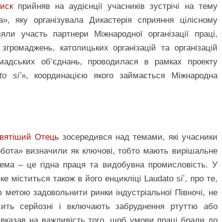
иск
прийняв на аудієнції учасників зустрічі на тему
», яку організувала Дикастерія сприяння цілісному
яли участь партнери Міжнародної організації праці,
згромаджень, католицьких організацій та організацій
омадських об’єднань, проводилася в рамках проекту
to siʼ
», координацією якого займається Міжнародна
вятіший Отець
зосередився над темами, які учасники
урбота» визначили як ключові, тобто мають вирішальне
ема – це гідна праця та видобувна промисловість. У
е міститься також в його енцикліці Laudato siʼ, про те,
 метою задовольнити ринки індустріальної Півночі, не
осить серйозні і включають забруднення ртуттю або
вказав на важливість того, щоб умови праці брали до