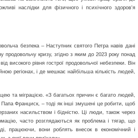
жливі наслідки для фізичного і психічного здоров’я
овольча безпека – Наступник святого Петра навів дані
у продовольчу кризу, згідно з яким до 2023 року понад
від високого рівня гострої продовольчої небезпеки. Він
війною регіонах, і де мешкає найбільша кількість людей,
ацею та міграцією. «З багатьох причин є багато людей,
в Папа Франциск, – тоді як інші змушені це робити, щоб
терзаних насильством і бідністю. Ці люди, також через
рмацію, часто розглядаються як проблема і тягар, що
вді, працюючи, вони роблять внесок в економічний і