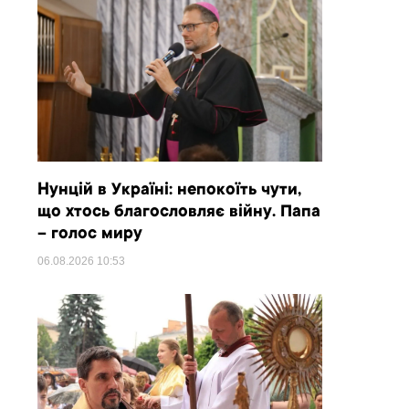
Нунцій в Україні: непокоїть чути,
що хтось благословляє війну. Папа
– голос миру
06.08.2026
10:53