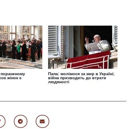
і, пораненому
Папа: молімося за мир в Україні;
сок жінок є
війна призводить до втрати
людяності