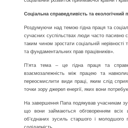
соціальний розвиток приймаючої країни і країн
Соціальна справедливість та екологічний 
Роздумуючи над темою гідна праця та соціал
сучасних суспільствах люди часто пасивно 
таким чином зростати соціальній нерівності 
та фундаментальних прав працівників».
П’ята тема – це гідна праця та справ
взаємозалежність між працею та навколи
переосмислити види праці, яким слід сприя
точки зору джерел енергії, яких вони потребу
На завершення Папа подякував учасникам зуст
що вони займаються обговоренням всіх ц
об’єднаних зусиль старшого і молодшого п
солідарність.