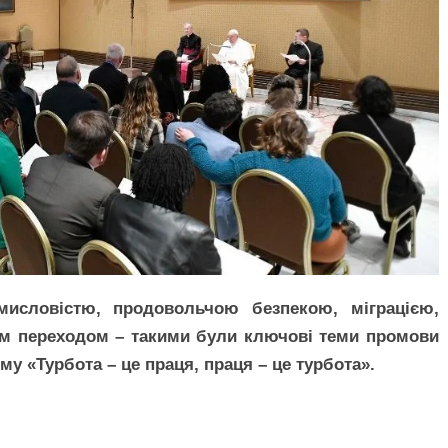
мисловістю, продовольчою безпекою, міграцією,
им переходом – такими були ключові теми промови
му «Турбота – це праця, праця – це турбота».