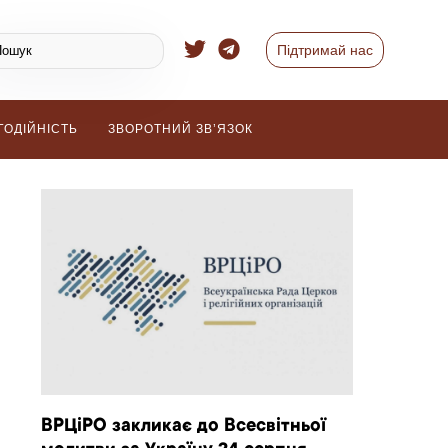
Підтримай нас
ГОДІЙНІСТЬ
ЗВОРОТНИЙ ЗВ’ЯЗОК
ВРЦіРО закликає до Всесвітньої