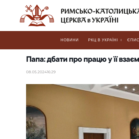
НОВИНИ
РКЦ В УКРАЇНІ
ЄПИС
Папа: дбати про працю у її взає
08.05.2024
16:29