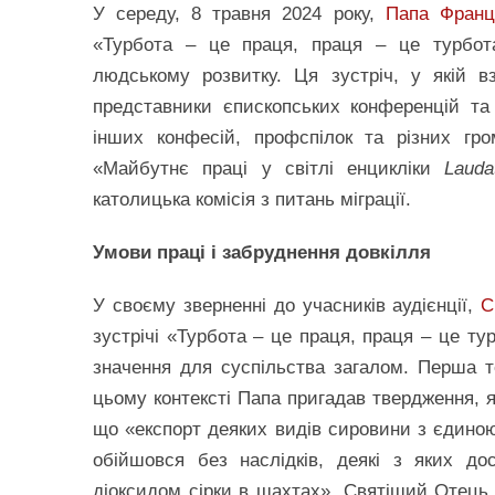
У середу, 8 травня 2024 року,
Папа Франц
«Турбота – це праця, праця – це турбота
людському розвитку. Ця зустріч, у якій вз
представники єпископських конференцій та 
інших конфесій, профспілок та різних гр
«Майбутнє праці у світлі енцикліки
Lauda
католицька комісія з питань міграції.
Умови праці і забруднення довкілля
У своєму зверненні до учасників аудієнції,
С
зустрічі «Турбота – це праця, праця – це т
значення для суспільства загалом. Перша т
цьому контексті Папа пригадав твердження, як
що «експорт деяких видів сировини з єдиною
обійшовся без наслідків, деякі з яких д
діоксидом сірки в шахтах». Святіший Отець 