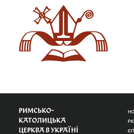
Н
РК
Є