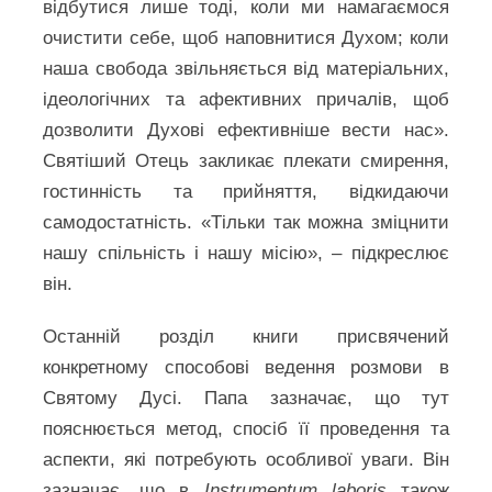
відбутися лише тоді, коли ми намагаємося
очистити себе, щоб наповнитися Духом; коли
наша свобода звільняється від матеріальних,
ідеологічних та афективних причалів, щоб
дозволити Духові ефективніше вести нас».
Святіший Отець закликає плекати смирення,
гостинність та прийняття, відкидаючи
самодостатність. «Тільки так можна зміцнити
нашу спільність і нашу місію», – підкреслює
він.
Останній розділ книги присвячений
конкретному способові ведення розмови в
Святому Дусі. Папа зазначає, що тут
пояснюється метод, спосіб її проведення та
аспекти, які потребують особливої уваги. Він
зазначає, що в
Instrumentum laboris
також