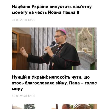
Нацбанк України випустить пам’ятну
монету на честь Йоана Павла II
07.08.2026
15:29
Нунцій в Україні: непокоїть чути, що
хтось благословляє війну. Папа – голос
миру
06.08.2026
10:53