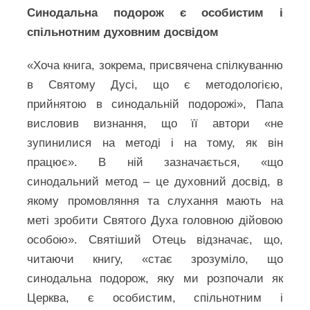
Синодальна подорож є особистим і
спільнотним духовним досвідом
«Хоча книга, зокрема, присвячена спілкуванню
в Святому Дусі, що є методологією,
прийнятою в синодальній подорожі», Папа
висловив визнання, що її автори «не
зупинилися на методі і на тому, як він
працює». В ній зазначається, «що
синодальний метод – це духовний досвід, в
якому промовляння та слухання мають на
меті зробити Святого Духа головною дійовою
особою». Святіший Отець відзначає, що,
читаючи книгу, «стає зрозуміло, що
синодальна подорож, яку ми розпочали як
Церква, є особистим, спільнотним і