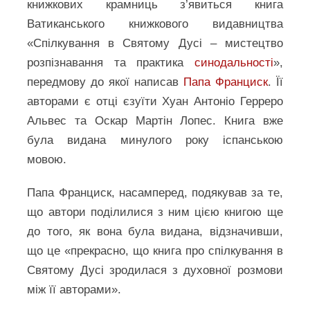
книжкових крамниць з’явиться книга
Ватиканського книжкового видавництва
«Спілкування в Святому Дусі – мистецтво
розпізнавання та практика
синодальності
»,
передмову до якої написав
Папа Франциск
. Її
авторами є отці єзуїти Хуан Антоніо Герреро
Альвес та Оскар Мартін Лопес. Книга вже
була видана минулого року іспанською
мовою.
Папа Франциск, насамперед, подякував за те,
що автори поділилися з ним цією книгою ще
до того, як вона була видана, відзначивши,
що це «прекрасно, що книга про спілкування в
Святому Дусі зродилася з духовної розмови
між її авторами».