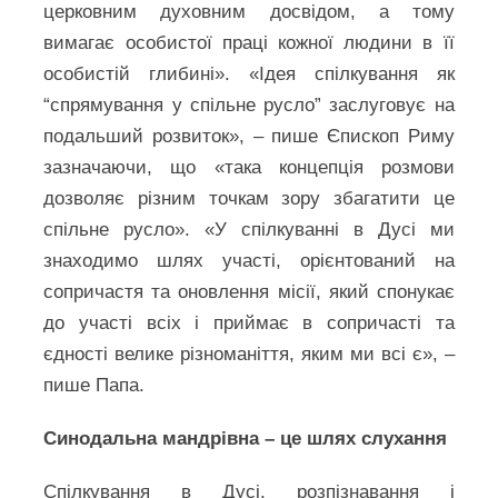
церковним духовним досвідом, а тому
вимагає особистої праці кожної людини в її
особистій глибині». «Ідея спілкування як
“спрямування у спільне русло” заслуговує на
подальший розвиток», – пише Єпископ Риму
зазначаючи, що «така концепція розмови
дозволяє різним точкам зору збагатити це
спільне русло». «У спілкуванні в Дусі ми
знаходимо шлях участі, орієнтований на
сопричастя та оновлення місії, який спонукає
до участі всіх і приймає в сопричасті та
єдності велике різноманіття, яким ми всі є», –
пише Папа.
Синодальна мандрівна – це шлях слухання
Спілкування в Дусі, розпізнавання і