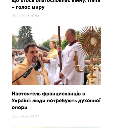
що хтось благословляє війну. Папа
– голос миру
06.08.2026
10:53
Настоятель францисканців в
Україні: люди потребують духовної
опори
05.08.2026
09:37