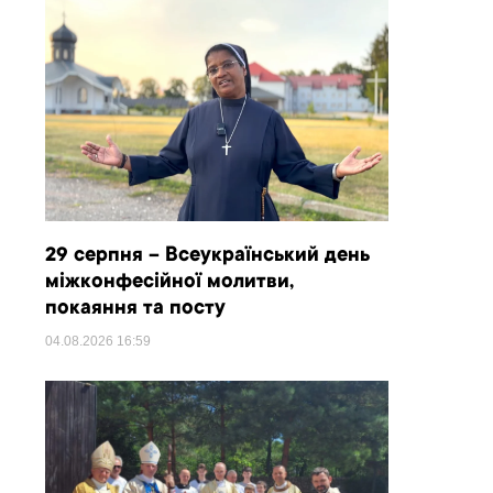
29 серпня – Всеукраїнський день
міжконфесійної молитви,
покаяння та посту
04.08.2026
16:59