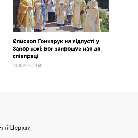
Єпископ Гончарук на відпусті у
Запоріжжі: Бог запрошує нас до
співпраці
03.08.2026
09:58
итті Церкви