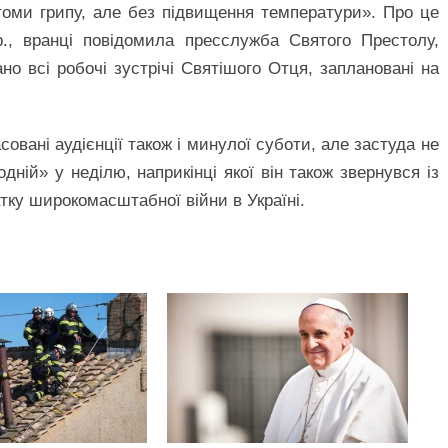
томи грипу, але без підвищення температури». Про це
р., вранці повідомила пресслужба Святого Престолу,
но всі робочі зустрічі Святішого Отця, заплановані на
овані аудієнції також і минулої суботи, але застуда не
ній» у неділю, наприкінці якої він також звернувся із
тку широкомасштабної війни в Україні.