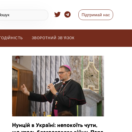
Підтримай нас
ГОДІЙНІСТЬ
ЗВОРОТНИЙ ЗВ’ЯЗОК
Нунцій в Україні: непокоїть чути,