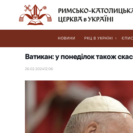
НОВИНИ
РКЦ В УКРАЇНІ
ЄПИС
Ватикан: у понеділок також скас
26.02.2024
12:06