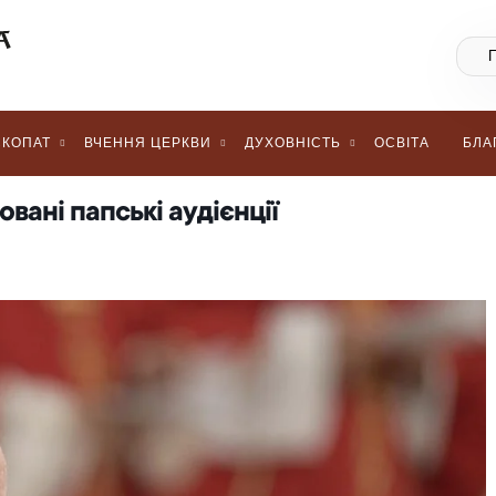
КОПАТ
ВЧЕННЯ ЦЕРКВИ
ДУХОВНІСТЬ
ОСВІТА
БЛА
овані папські аудієнції