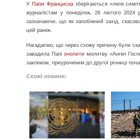
У
Папи Франциска
зберігаються «легкі симп
журналістам у понеділок, 26 лютого 2024 
зазначаючи, що як запобіжний захід, скасова
цей ранок.
Нагадаємо, що через схожу причину були скас
завадила Папі
очолити
молитву «Ангел Господ
закликом, приуроченим до другої річниці поча
Схожі новини: