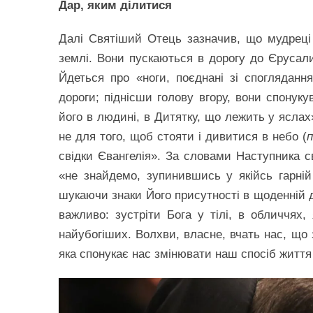
Дар, яким ділитися
Далі Святіший Отець зазначив, що мудреці 
землі. Вони пускаються в дорогу до Єруса
Йдеться про «ноги, поєднані зі спогляданн
дороги; піднісши голову вгору, вони спонуку
його в людині, в Дитятку, що лежить у яслах
не для того, щоб стояти і дивитися в небо (
п
свідки Євангелія». За словами Наступника с
«не знайдемо, зупинившись у якійсь гарній р
шукаючи знаки Його присутності в щоденній д
важливо: зустріти Бога у тілі, в обличчях
найубогіших. Волхви, власне, вчать нас, що 
яка спонукає нас змінювати наш спосіб життя 