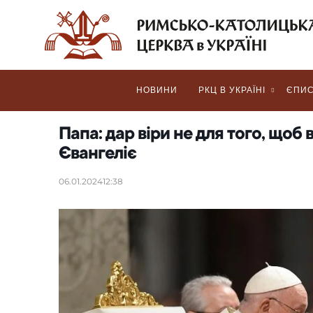
НОВИНИ
РКЦ В УКРАЇНІ
ЄПИС
Папа: дар віри не для того, щоб 
Євангеліє
06.01.2024
12:38