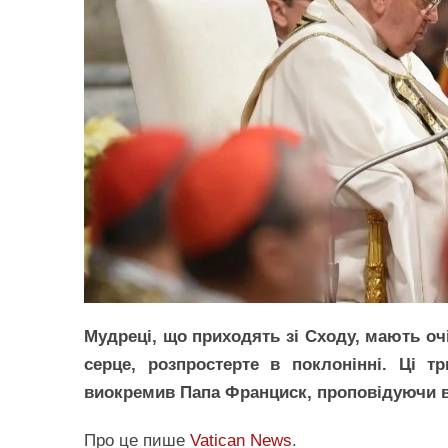
Мудреці, що приходять зі Сходу, мають очі
серце, розпростерте в поклонінні. Ці т
виокремив Папа Франциск, проповідуючи в
Про це пише
Vatican News
.