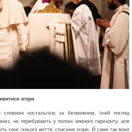
дивитися згори
і сповнені ностальгією за безмежним, їхній погляд
низ, не перебувають у полоні земного горизонту, але
ить сенс їхнього життя, спасіння згори. Й саме так вони