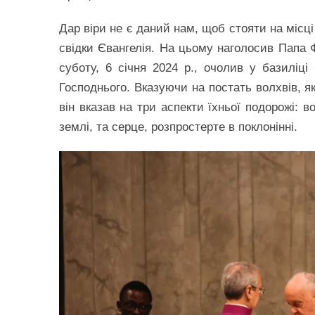
Дар віри не є даний нам, щоб стояти на місц
свідки Євангелія. На цьому наголосив Папа Ф
суботу, 6 січня 2024 р., очолив у базиліці
Господнього. Вказуючи на постать волхвів, я
він вказав на три аспекти їхньої подорожі: 
землі, та серце, розпростерте в поклонінні.