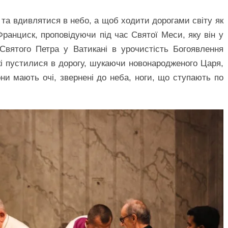
і та вдивлятися в небо, а щоб ходити дорогами світу як
ранциск, проповідуючи під час Святої Меси, яку він у
 Святого Петра у Ватикані в урочистість Богоявлення
кі пустилися в дорогу, шукаючи новонародженого Царя,
вони мають очі, звернені до неба, ноги, що ступають по