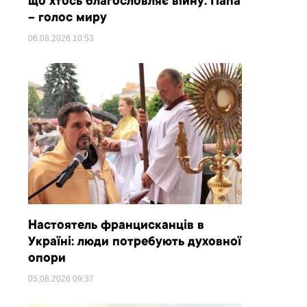
що хтось благословляє війну. Папа
– голос миру
06.08.2026
10:53
Настоятель францисканців в
Україні: люди потребують духовної
опори
05.08.2026
09:37