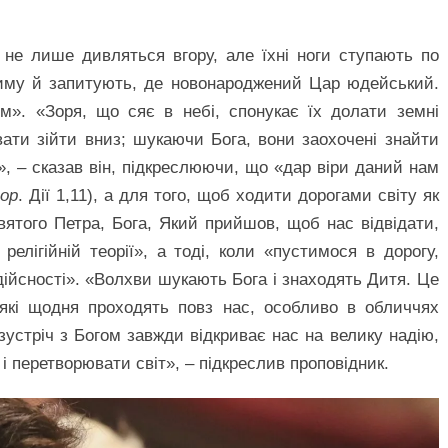
не лише дивляться вгору, але їхні ноги ступають по
лиму й запитують, де новонароджений Цар юдейський.
ям». «Зоря, що сяє в небі, спонукає їх долати земні
вати зійти вниз; шукаючи Бога, вони заохочені знайти
», – сказав він, підкреслюючи, що «дар віри даний нам
ор
. Дії 1,11), а для того, щоб ходити дорогами світу як
вятого Петра, Бога, Який прийшов, щоб нас відвідати,
елігійній теорії», а тоді, коли «пустимося в дорогу,
ійсності». «Волхви шукають Бога і знаходять Дитя. Це
, які щодня проходять повз нас, особливо в обличчях
зустріч з Богом завжди відкриває нас на велику надію,
і перетворювати світ», – підкреслив проповідник.