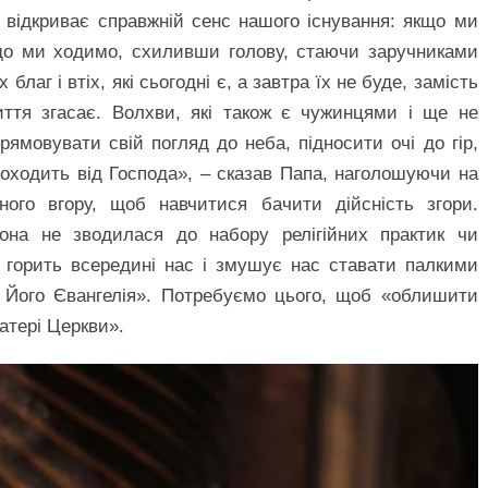
 відкриває справжній сенс нашого існування: якщо ми
що ми ходимо, схиливши голову, стаючи заручниками
лаг і втіх, які сьогодні є, а завтра їх не буде, замість
иття згасає. Волхви, які також є чужинцями і ще не
прямовувати свій погляд до неба, підносити очі до гір,
оходить від Господа», – сказав Папа, наголошуючи на
ного вгору, щоб навчитися бачити дійсність згори.
она не зводилася до набору релігійних практик чи
е горить всередині нас і змушує нас ставати палкими
 Його Євангелія». Потребуємо цього, щоб «облишити
матері Церкви».