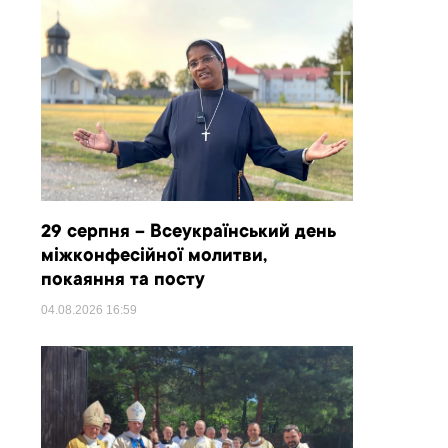
29 серпня – Всеукраїнський день
міжконфесійної молитви,
покаяння та посту
04.08.2026
16:59