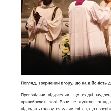
Погляд, звернений вгору, що на дійсність 
Проповідник підкреслив, що східні мудрец
приваблюють зорі. Вони не втупили погляд в
підводять голову, очікуючи світла, що просвіт