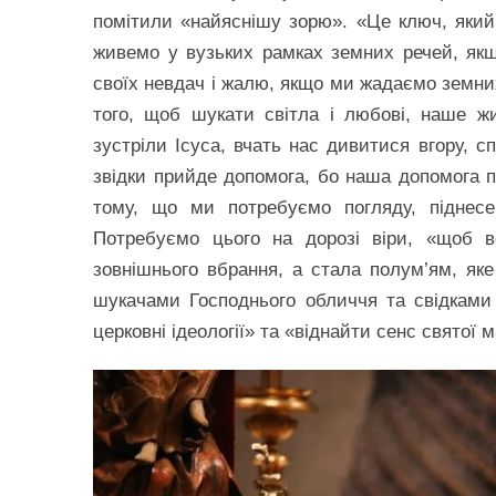
помітили «найяснішу зорю». «Це ключ, який
живемо у вузьких рамках земних речей, як
своїх невдач і жалю, якщо ми жадаємо земних б
того, щоб шукати світла і любові, наше ж
зустріли Ісуса, вчать нас дивитися вгору, с
звідки прийде допомога, бо наша допомога п
тому, що ми потребуємо погляду, піднесе
Потребуємо цього на дорозі віри, «щоб в
зовнішнього вбрання, а стала полум’ям, як
шукачами Господнього обличчя та свідками
церковні ідеології» та «віднайти сенс святої 