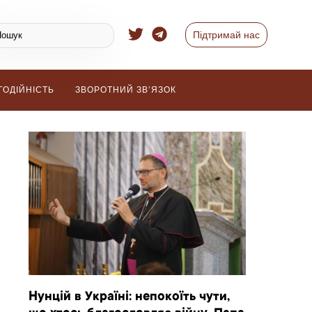
Підтримай нас
ГОДІЙНІСТЬ
ЗВОРОТНИЙ ЗВ’ЯЗОК
Нунцій в Україні: непокоїть чути,