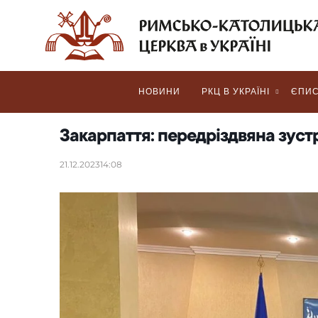
НОВИНИ
РКЦ В УКРАЇНІ
ЄПИС
Закарпаття: передріздвяна зуст
21.12.2023
14:08