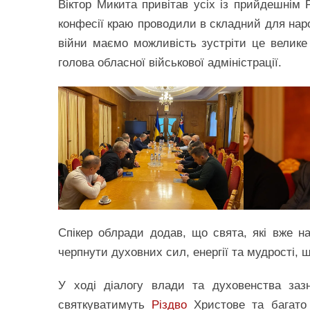
Віктор Микита привітав усіх із прийдешнім Р
конфесії краю проводили в складний для наро
війни маємо можливість зустріти це велик
голова обласної військової адміністрації.
Спікер облради додав, що свята, які вже н
черпнути духовних сил, енергії та мудрості, 
У ході діалогу влади та духовенства заз
святкуватимуть
Різдво
Христове та багато 