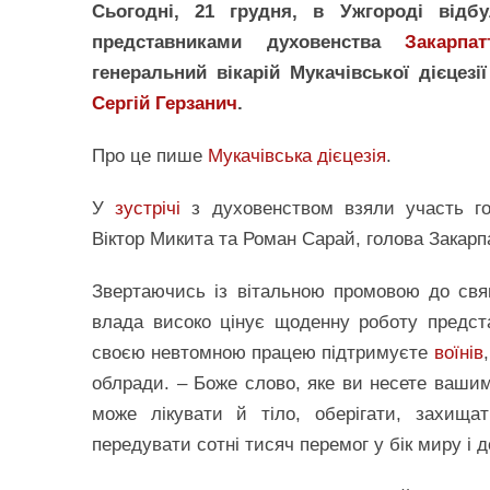
Сьогодні, 21 грудня, в Ужгороді відбу
представниками духовенства
Закарпат
генеральний вікарій Мукачівської дієцезі
Сергій Герзанич
.
Про це пише
Мукачівська дієцезія
.
У
зустрічі
з духовенством взяли участь голо
Віктор Микита та Роман Сарай, голова Закарп
Звертаючись із вітальною промовою до св
влада високо цінує щоденну роботу предста
своєю невтомною працею підтримуєте
воїнів
облради. – Боже слово, яке ви несете вашим
може лікувати й тіло, оберігати, захища
передувати сотні тисяч перемог у бік миру і 