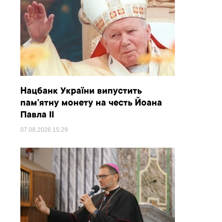
Нацбанк України випустить
пам’ятну монету на честь Йоана
Павла II
07.08.2026
15:29