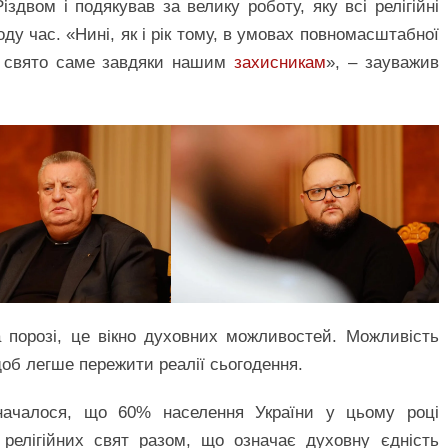
іздвом і подякував за велику роботу, яку всі релігійні
ду час. «Нині, як і рік тому, в умовах повномасштабної
е свято саме завдяки нашим
захисникам
», – зауважив
а порозі, це вікно духовних можливостей. Можливість
щоб легше пережити реалії сьогодення.
началося, що 60% населення України у цьому році
релігійних свят разом, що означає духовну єдність