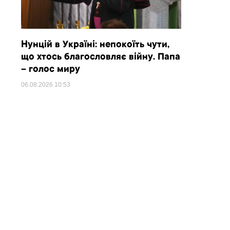
Нунцій в Україні: непокоїть чути,
що хтось благословляє війну. Папа
– голос миру
06.08.2026
10:53