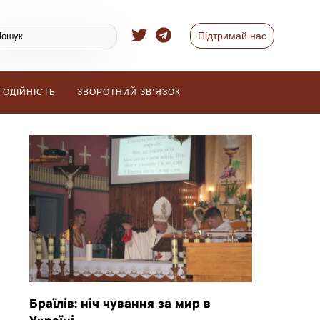
Підтримай нас
ГОДІЙНІСТЬ
ЗВОРОТНИЙ ЗВ’ЯЗОК
Браїлів: ніч чування за мир в