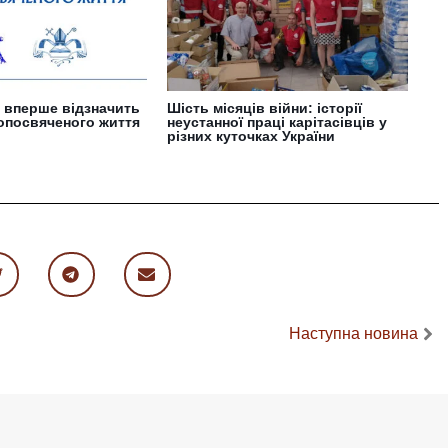
і вперше відзначить
Шість місяців війни: історії
опосвяченого життя
неустанної праці карітасівців у
різних куточках України
Наступна новина