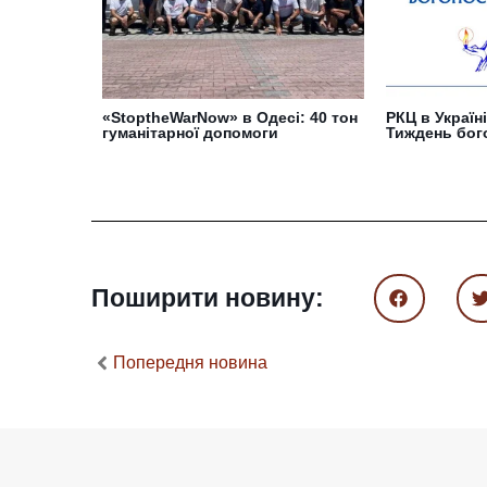
«StoptheWarNow» в Одесі: 40 тон
РКЦ в Україн
гуманітарної допомоги
Тиждень бог
Поширити новину:
Попередня новина