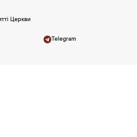
итті Церкви
Telegram