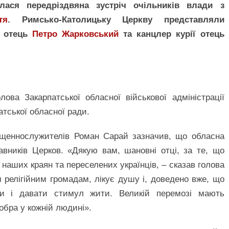
лася передріздвяна зустріч очільників влади з
тя
. Римсько-Католицьку Церкву представляли
ї отець
Петро Жарковський
та канцлер курії отець
ва Закарпатської обласної військової адміністрації
атської обласної ради.
ященнослужителів Роман Сарай зазначив, що обласна
вників Церков. «Дякую вам, шановні отці, за те, що
, наших краян та переселених українців, – сказав голова
 релігійним громадам, лікує душу і, доведено вже, що
ти і давати стимул жити. Великій перемозі мають
добра у кожній людині».