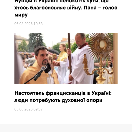
Нунцій в Україні: непокоїть чути, що
хтось благословляє війну. Папа – голос
миру
06.08.2026
10:53
Настоятель францисканців в Україні:
люди потребують духовної опори
05.08.2026
09:37