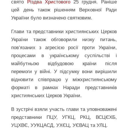
свято
Різдва Христового
25 грудня. Раніше
цей день також рішенням Верховної Ради
Украіїни було визначено святковим.
Глави та представники християнських Церков
України також обговорили низку питань,
пов’язаних з агресією росії проти України,
процесами в українському суспільстві і
майбутньою відбудовою країни після
перемоги у війні. У підсумку вони вирішили
відновити співпрацю у міжхристиянському
форматі в рамках Наради представників
християнських Церков України.
В зустрічі взяли участь глави та уповноважені
представники ПЦУ, УГКЦ, РКЦ, ВСЦЄХБ,
УЦХВЄ, УУКЦАСД, УХЄЦ, УЄВАЦ та УЛЦ.