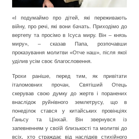
«І подумаймо про дітей, які переживають
війну, про речі, які вони бачать. Приходімо до
вертепу та просімо в Ісуса миру. Він – князь
миру», – сказав Папа, розпочавши
проказування молитви «Отче наш», після якої
уділив усім своє благословення.
Трохи раніше, перед тим, як привітати
італомовних прочан, Святіший Отець
скерував свою думку до жертв і поранених
внаслідок руйнівного землетрусу, що в
понеділок стався у китайських провінціях
Ґаньсу та Цінхай. Він звернувся із
запевненням у своїй близькості та молитві до
всіх, хто страждає від наслідків стихійного