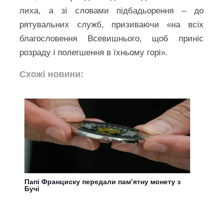
лиха, а зі словами підбадьорення – до
рятувальних служб, призиваючи «на всіх
благословення Всевишнього, щоб приніс
розраду і полегшення в їхньому горі».
Схожі новини:
Папі Франциску передали пам’ятну монету з
Бучі