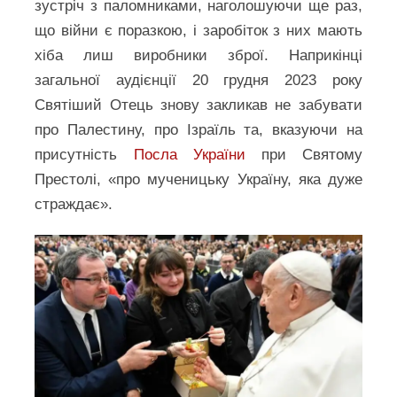
зустріч з паломниками, наголошуючи ще раз,
що війни є поразкою, і заробіток з них мають
хіба лиш виробники зброї. Наприкінці
загальної аудієнції 20 грудня 2023 року
Святіший Отець знову закликав не забувати
про Палестину, про Ізраїль та, вказуючи на
присутність
Посла України
при Святому
Престолі, «про мученицьку Україну, яка дуже
страждає».