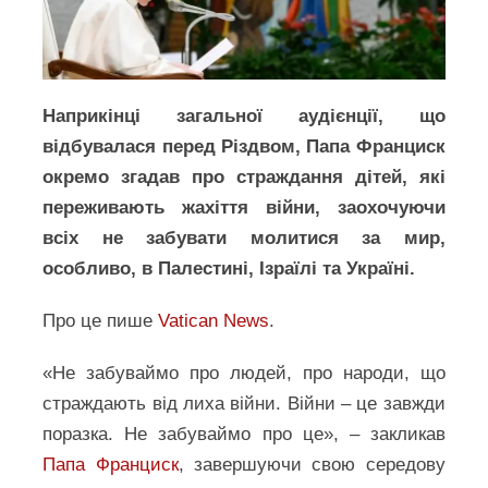
Наприкінці загальної аудієнції, що
відбувалася перед Різдвом, Папа Франциск
окремо згадав про страждання дітей, які
переживають жахіття війни, заохочуючи
всіх не забувати молитися за мир,
особливо, в Палестині, Ізраїлі та Україні.
Про це пише
Vatican News
.
«Не забуваймо про людей, про народи, що
страждають від лиха війни. Війни – це завжди
поразка. Не забуваймо про це», – закликав
Папа Франциск
, завершуючи свою середову