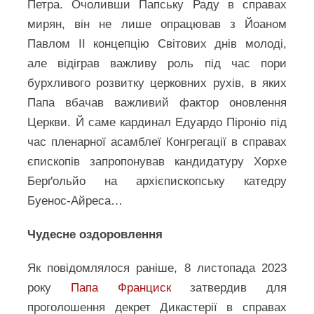
Петра. Очоливши Папську Раду в справах
мирян, він не лише опрацював з Йоаном
Павлом ІІ концепцію Світових днів молоді,
але відіграв важливу роль під час пори
бурхливого розвитку церковних рухів, в яких
Папа вбачав важливий фактор оновлення
Церкви. Й саме кардинал Едуардо Піроніо під
час пленарної асамблеї Конгрегації в справах
єпископів запропонував кандидатуру Хорхе
Берґольйо на архієпископську катедру
Буенос-Айреса…
Чудесне оздоровлення
Як повідомлялося раніше, 8 листопада 2023
року
Папа Франциск
затвердив для
проголошення декрет Дикастерії в справах