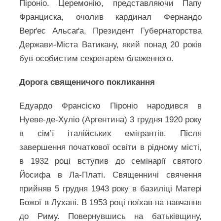
Піроніо. Церемонію, представляючи Папу
Франциска, очолив кардинал Фернандо
Верґес Альсаґа, Президент Губернаторства
Держави-Міста Ватикану, який понад 20 років
був особистим секретарем блаженного.
Дорога священичого покликання
Едуардо Франсіско Піроніо народився в
Нуеве-де-Хуліо (Аргентина) 3 грудня 1920 року
в сім’ї італійських емігрантів. Після
завершення початкової освіти в рідному місті,
в 1932 році вступив до семінарії святого
Йосифа в Ла-Платі. Священничі свячення
прийняв 5 грудня 1943 року в базиліці Матері
Божої в Лухані. В 1953 році поїхав на навчання
до Риму. Повернувшись на батьківщину,