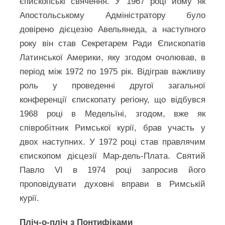
єпископські свячення. У 1967 році йому як
Апостольському Адміністратору було
довірено дієцезію Авельянеда, а наступного
року він став Секретарем Ради Єпископатів
Латинської Америки, яку згодом очолював, в
період між 1972 по 1975 рік. Відіграв важливу
роль у проведенні другої загальної
конференції єпископату регіону, що відбувся
1968 році в Медельїні, згодом, вже як
співробітник Римської курії, брав участь у
двох наступних. У 1972 році став правлячим
єпископом дієцезії Мар-дель-Плата. Святий
Павло VI в 1974 році запросив його
проповідувати духовні вправи в Римській
курії.
Пліч-о-пліч з Понтифіками