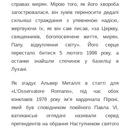
справах мирян. Мірою того, як його хвороба
загострювалася, він зумів переносити дедалі
сильніші страждання з упевненою надією,
жертвуючи їх, як він сам писав, «за Церкву,
священників, богопосвячене життя, мирян,
Папу, відкуплення світу». Його серце
перестало битися 5 лютого 1998 року, а
останки знайшли спочинок у базиліці в
Лухані.
Як згадує Альвер Металлі в статті для
«L’Osservatore Romano», під час обох
конклавів 1978 року ім’я кардинала Піроні,
який був сповідником покійного Павла VI,
ватиканські оглядачі називали серед
претендентів на обрання Наступником святого