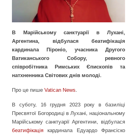
В Марійському санктуарії в Лухані,
Аргентина, відбулася беатифікація
кардинала Піроніо, учасника Другого
Ватиканського Собору, ревного
співробітника Римських Єпископів та
натхненника Світових днів молоді.
Про це пише
Vatican News
.
В суботу, 16 грудня 2023 року в базиліці
Пресвятої Богородиці в Лухані, національному
Марійському санктуарії Аргентини, відбулася
беатифікація
кардинала Едуардо Франсіско