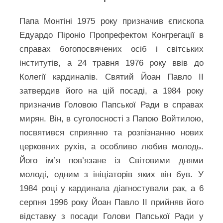
Папа Монтіні 1975 року призначив єпископа
Едуардо Піроніо Пропрефектом Конгрегації в
справах богопосвячених осіб і світських
інститутів, а 24 травня 1976 року ввів до
Колегії кардиналів. Святий Йоан Павло ІІ
затвердив його на цій посаді, а 1984 року
призначив Головою Папської Ради в справах
мирян. Він, в суголосності з Папою Войтилою,
посвятився сприянню та розпізнанню нових
церковних рухів, а особливо любив молодь.
Його ім’я пов’язане із Світовими днями
молоді, одним з ініціаторів яких він був. У
1984 році у кардинала діагностували рак, а 6
серпня 1996 року Йоан Павло ІІ прийняв його
відставку з посади Голови Папської Ради у