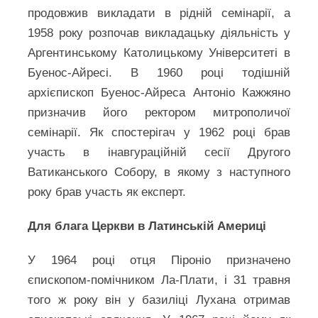
продовжив викладати в рідній семінарії, а
1958 року розпочав викладацьку діяльність у
Аргентинському Католицькому Університеті в
Буенос-Айресі. В 1960 році тодішній
архієпископ Буенос-Айреса Антоніо Кажжяно
призначив його ректором митрополичої
семінарії. Як спостерігач у 1962 році брав
участь в інавгураційній сесії Другого
Ватиканського Собору, в якому з наступного
року брав участь як експерт.
Для блага Церкви в Латинській Америці
У 1964 році отця Піроніо призначено
єпископом-помічником Ла-Плати, і 31 травня
того ж року він у базиліці Лухана отримав