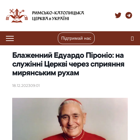
Підтримай нас
Блаженний Едуардо Піроніо: на
служінні Церкві через сприяння
мирянським рухам
18.12.2023
09:01