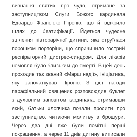
визнання святих про чудо, отримане за
заступництвом Слуги Божого кардинала
Едоардо Франсіско Піроніо, що й відкрило
шлях до беатифікації. Йдеться чудесне
зцілення півторарічної дитини, яка отруїлася
порошком порпоріни, що спричинило гострий
респіраторний дистрес-синдром. Для лікарів
немовля було близьким до смерті. В цей день
проходив так званий «Марш надії», ініціатива,
яку започаткував Піроніо. З цієї нагоди
парафіяльний священик розповсюдив буклет
з духовним заповітом кардинала, отримавши
який, батьки хлопчика почали просити про
заступництво, читаючи молитву з брошури.
Через два дні вже були помітні перші
покращення, а через 11 днів дитину виписали