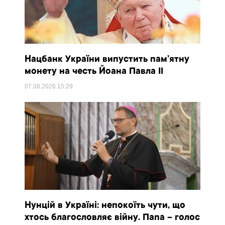
Нацбанк України випустить пам’ятну
монету на честь Йоана Павла II
07.08.2026
15:29
Нунцій в Україні: непокоїть чути, що
хтось благословляє війну. Папа – голос