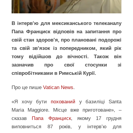
В інтерв’ю для мексиканського телеканалу
Папа Франциск відповів на запитання про
свій стан здоров’я, про плановані подорожі
та свій зв’язок із попередником, який рік
тому відійшов до вічності. Також він
зазначив про свої стосунки зі
співробітниками в Римській Курії.
Про це пише
Vatican News
.
«Я хочу бути
похований
у базиліці Santa
Maria Maggiore. Місце вже приготоване», –
сказав
Папа Франциск
, якому 17 грудня
виповниться 87 років, у інтерв’ю для