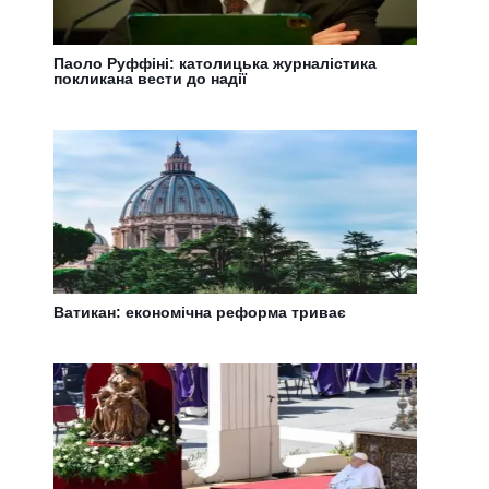
Паоло Руффіні: католицька журналістика
покликана вести до надії
Ватикан: економічна реформа триває