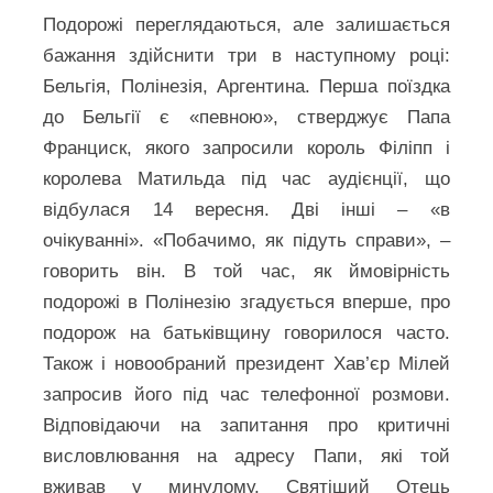
Подорожі переглядаються, але залишається
бажання здійснити три в наступному році:
Бельгія, Полінезія, Аргентина. Перша поїздка
до Бельгії є «певною», стверджує Папа
Франциск, якого запросили король Філіпп і
королева Матильда під час аудієнції, що
відбулася 14 вересня. Дві інші – «в
очікуванні». «Побачимо, як підуть справи», –
говорить він. В той час, як ймовірність
подорожі в Полінезію згадується вперше, про
подорож на батьківщину говорилося часто.
Також і новообраний президент Хав’єр Мілей
запросив його під час телефонної розмови.
Відповідаючи на запитання про критичні
висловлювання на адресу Папи, які той
вживав у минулому, Святіший Отець