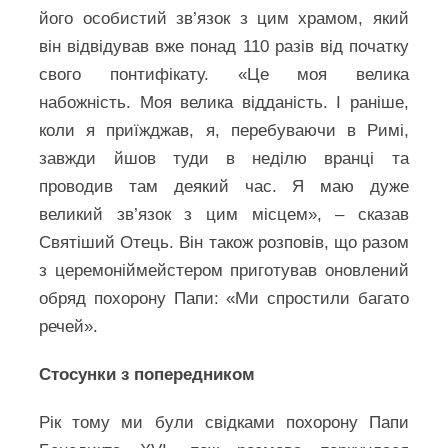
його особистий зв’язок з цим храмом, який
він відвідував вже понад 110 разів від початку
свого понтифікату. «Це моя велика
набожність. Моя велика відданість. І раніше,
коли я приїжджав, я, перебуваючи в Римі,
завжди йшов туди в неділю вранці та
проводив там деякий час. Я маю дуже
великий зв’язок з цим місцем», – сказав
Святіший Отець. Він також розповів, що разом
з церемоніймейстером приготував оновлений
обряд похорону Папи: «Ми спростили багато
речей».
Стосунки з попередником
Рік тому ми були свідками похорону Папи