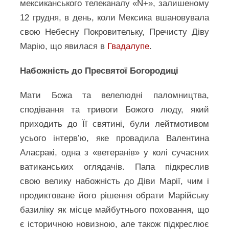
мексиканського телеканалу «N+», залишеному
12 грудня, в день, коли Мексика вшановувала
свою Небесну Покровительку, Пречисту Діву
Марію, що явилася в
Гвадалупе
.
Набожність до Пресвятої Богородиці
Мати Божа та велелюдні паломництва,
сподівання та тривоги Божого люду, який
приходить до Її святині, були лейтмотивом
усього інтерв’ю, яке провадила Валентина
Аласракі, одна з «ветеранів» у колі сучасних
ватиканських оглядачів. Папа підкреслив
свою велику набожність до Діви Марії, чим і
продиктоване його рішення обрати Марійську
базиліку як місце майбутнього поховання, що
є історичною новизною, але також підкреслює