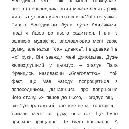
Бенедикта XVI, тож розмова торкнулася
постаті попередника, який майже десять років
мав статус вислуженого папи. «Мої стосунки з
Папою Бенедиктом були дуже близькими.
Іноді я йшов до нього радитися. І він, з
великою мудрістю, висловлював мені свою
думку, але казав: “сам дивись”, і віддавав її в
мої руки. Він завжди мені допомагав. Дуже
великодушний у цьому», – згадує Папа
Франциск, називаючи «благодаттю» і той
факт, що мав нагоду попрощатися з
попередником, дізнавшись про погіршення
його стану. «Я пішов до нього, – згадує він, –
він був притомний, але вже не міг говорити, і
тримав мене за руку, ось так. Це було
приємне прощання. Це було прекрасно. А