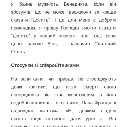
я бачив мужність Бенедикта, коли він
зрозумів, що не може, вважаючи за краще
сказати “досить”, і це для мене є добрим
прикладом, я прошу Господа змогти сказати
“досить” у певний момент, але тоді, коли
цього захоче Він», – зазначив Святіший
Отець.
Стосунки зі співробітниками
На запитання, чи правда, як стверджують
деякі критики, що після смерті свого
попередника він став жорсткішим, а його
недоброзичливці – лютішими, Папа Франциск
відповідає жартома: «Ні, деяким людям
просто іноді потрібно дати урок…». Він
порівнює це з батьками у їхніх стосунках з