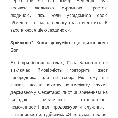
через три дні він помер. Бенедикт був
великою людиною, скромною, простою
людиною, яка, коли усвідомила свою
обмеженість, мала відвагу сказати досить. Я
захоплююся цією людиною».
Зречення? Коли зрозумію, що цього хоче
Бог
Як і при інших нагодах, Папа Франциск не
виключає ймовірність повторити жест
попередника, але не тепер. Рік тому він
сказав, що на початку понтифікату вручив
Державному Секретарю лист зі зреченням на
випадок медичного ствердження
неможливості далі продовжувати служіння, і
він залишається дійсним. «Я не думав про це,