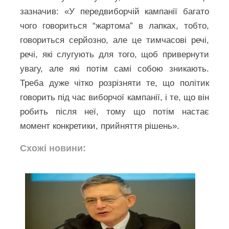
зазначив: «У передвиборчій кампанії багато
чого говориться “жартома” в лапках, тобто,
говориться серйозно, але це тимчасові речі,
речі, які слугують для того, щоб привернути
увагу, але які потім самі собою зникають.
Треба дуже чітко розрізняти те, що політик
говорить під час виборчої кампанії, і те, що він
робить після неї, тому що потім настає
момент конкретики, прийняття рішень».
Схожі новини: