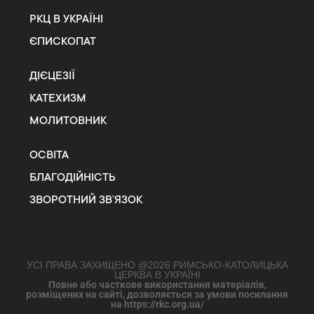
РКЦ В УКРАЇНІ
ЄПИСКОПАТ
ДІЄЦЕЗІЇ
КАТЕХИЗМ
МОЛИТОВНИК
ОСВІТА
БЛАГОДІЙНІСТЬ
ЗВОРОТНИЙ ЗВ’ЯЗОК
УСІ ПРАВА ЗАХИЩЕНО @2026 РИМСЬКО-КАТОЛИЦЬКА
ЦЕРКВА В УКРАЇНІ
Повне або часткове використання матеріалів,
розміщених на сайті, дозволяється за умови посилання
на https://rkc.org.ua/