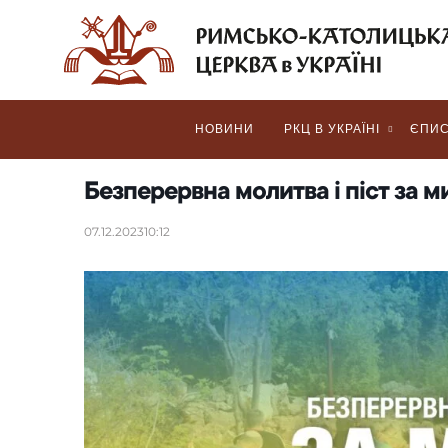
НОВИНИ
РКЦ В УКРАЇНІ
ЄПИС
Безперервна молитва і піст за ми
07.12.2023
10:12