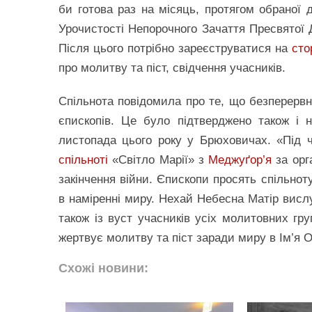
би готова раз на місяць, протягом обраної 
Урочистості Непорочного Зачаття Пресвятої Д
Після цього потрібно зареєструватися на
сто
про молитву та піст, свідчення учасників.
Спільнота повідомила про те, що безперервн
єпископів. Це було підтверджено також і
листопада цього року у Брюховичах. «Під ч
спільноті
«Світло Марії» з
Меджуґор’я
за орг
закінчення війни. Єпископи просять спільнот
в наміренні миру. Нехай Небесна Матір висл
також із вуст учасників усіх молитовних гру
жертвує молитву та піст заради миру в Ім’я От
Схожі новини: