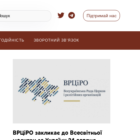
Підтримай нас
ГОДІЙНІСТЬ
ЗВОРОТНИЙ ЗВ’ЯЗОК
ВРЦіРО закликає до Всесвітньої