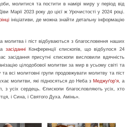
доби, молитися та постити в намірі миру у період від
іви Марії 2023 року до цієї ж Урочистості у 2024 році.
рінці
ініціативи, де можна знайти детальну інформацію
а молитва і піст відбуваються з благословення наших
 на
засіданні
Конференції єпископів, що відбулося 24
ас засідання присутні єпископи висловили вдячність
анізацію цілодобової молитви за мир в усьому світі та
у та всі молитовні групи продовжувати молитву та піст
ухає молитви, які підносяться до Неба з
Меджуґор’я
, а
п, з усіх сердець. Єпископи благословляють усіх, хто
ця, і Сина, і Святого Духа. Амінь».