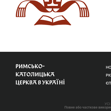
Н
РК
Є
УСІ
Повне або часткове використ