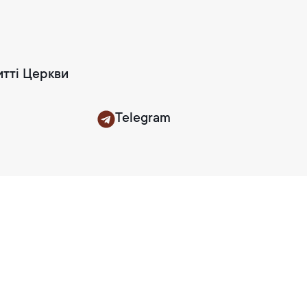
итті Церкви
Telegram