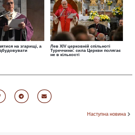
нятися на згарищі, а
Лев XIV церковній спільноті
ідбудовувати
Туреччини: сила Церкви полягає
не в кількості
Наступна новина