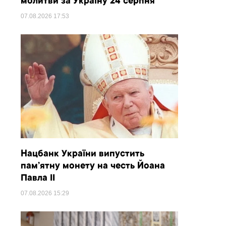
молитви за Україну 24 серпня
07.08.2026
17:53
Нацбанк України випустить
пам’ятну монету на честь Йоана
Павла II
07.08.2026
15:29