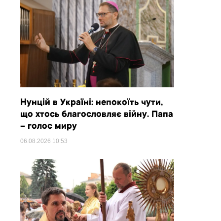
Нунцій в Україні: непокоїть чути,
що хтось благословляє війну. Папа
– голос миру
06.08.2026
10:53