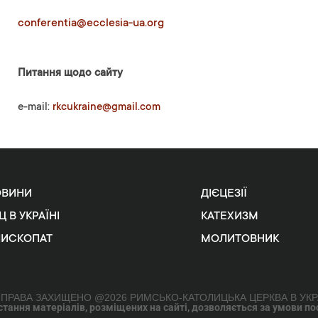
conferentia@ecclesia-ua.org
Питання щодо сайту
e-mail:
rkcukraine@gmail.com
ОВИНИ
ДІЄЦЕЗІЇ
Ц В УКРАЇНІ
КАТЕХИЗМ
ПИСКОПАТ
МОЛИТОВНИК
 ПРАВА ЗАХИЩЕНО @2026 РИМСЬКО-КАТОЛИЦЬКА ЦЕРКВА В УКР
ання матеріалів, розміщених на сайті, дозволяється за умови поси