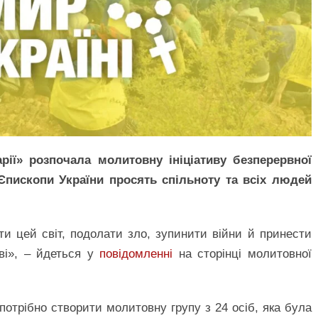
рії» розпочала молитовну ініціативу безперервної
 Єпископи України просять спільноту та всіх людей
и цей світ, подолати зло, зупинити війни й принести
ві», – йдеться у
повідомленні
на сторінці молитовної
отрібно створити молитовну групу з 24 осіб, яка була