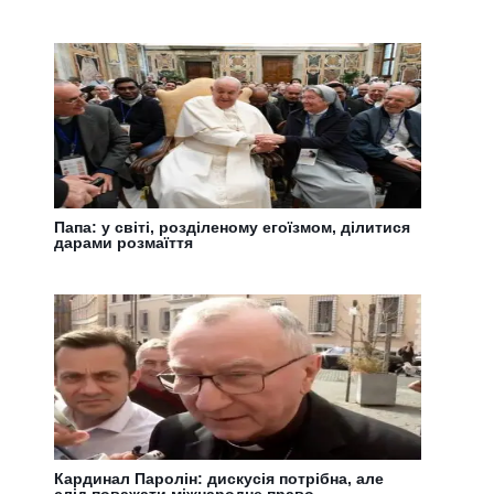
Папа: у світі, розділеному егоїзмом, ділитися
дарами розмаїття
Кардинал Паролін: дискусія потрібна, але
слід поважати міжнародне право