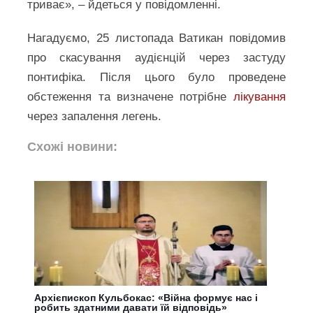
триває», – йдеться у повідомленні.
Нагадуємо, 25 листопада Ватикан повідомив
про скасування аудієнцій через застуду
понтифіка. Після цього було проведене
обстеження та визначене потрібне
лікування
через запалення легень.
Схожі новини:
Архієпископ Кульбокас: «Війна формує нас і
робить здатними давати їй відповідь»