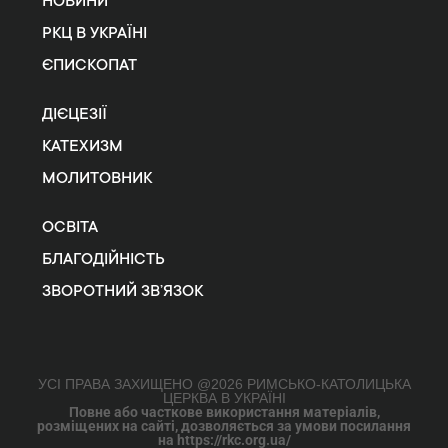
НОВИНИ
РКЦ В УКРАЇНІ
ЄПИСКОПАТ
ДІЄЦЕЗІЇ
КАТЕХИЗМ
МОЛИТОВНИК
ОСВІТА
БЛАГОДІЙНІСТЬ
ЗВОРОТНИЙ ЗВ’ЯЗОК
УСІ ПРАВА ЗАХИЩЕНО @2026 РИМСЬКО-КАТОЛИЦЬКА
ЦЕРКВА В УКРАЇНІ
Повне або часткове використання матеріалів,
розміщених на сайті, дозволяється за умови посилання
на https://rkc.org.ua/