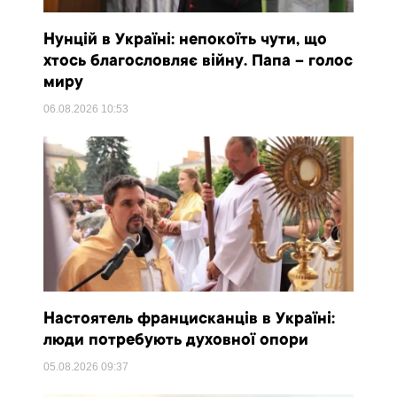
Нунцій в Україні: непокоїть чути, що
хтось благословляє війну. Папа – голос
миру
06.08.2026
10:53
Настоятель францисканців в Україні:
люди потребують духовної опори
05.08.2026
09:37