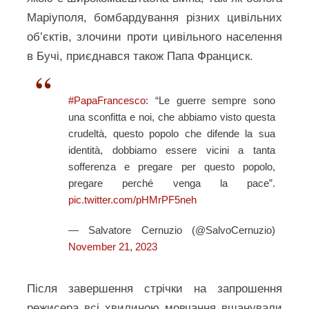
Маріуполя, бомбардування різних цивільних
об’єктів, злочини проти цивільного населення
в Бучі, приєднався також Папа Франциск.
#PapaFrancesco
: “Le guerre sempre sono
una sconfitta e noi, che abbiamo visto questa
crudeltà, questo popolo che difende la sua
identità, dobbiamo essere vicini a tanta
sofferenza e pregare per questo popolo,
pregare perché venga la pace”.
pic.twitter.com/pHMrPF5neh
— Salvatore Cernuzio (@SalvoCernuzio)
November 21, 2023
Після завершення стрічки на запрошення
режисера всі хвилиною мовчання вшанували