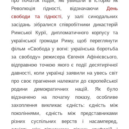
про початок подій, які увійшли в історію як
Революція гідності, відзначаючи
День
свободи та гідності
, у залі синодальних
засідань зібралися співробітники дикастерій
Римської Курії, дипломатичного корпусу та
української громади Риму, щоб переглянути
фільм «Свобода у вогні: українська боротьба
за свободу» режисера Євгенія Афінієвсього,
відправною точкою якого є події десятирічної
давності, коли українці заявили на увесь світ
про своє прагнення належати до європейської
родини демократичних націй. Як було
відзначено на початку показу, особливе
захоплення викликає єдність: єдність між
поколіннями, єдність між представниками
різних суспільних верств і насамперед,