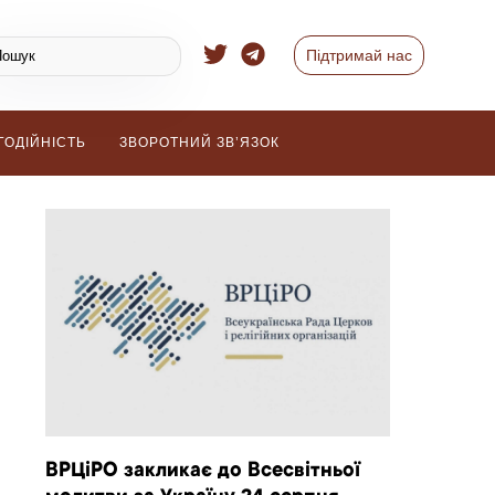
Підтримай нас
ГОДІЙНІСТЬ
ЗВОРОТНИЙ ЗВ’ЯЗОК
ВРЦіРО закликає до Всесвітньої