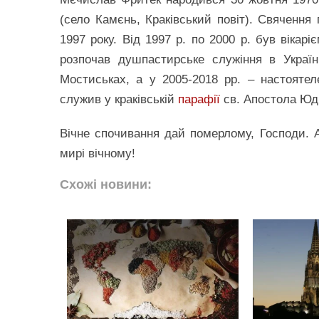
(село Камєнь, Краківський повіт). Свячення 
1997 року. Від 1997 р. по 2000 р. був вікар
розпочав душпастирське служіння в Україн
Мостиськах, а у 2005-2018 рр. – настоятел
служив у краківській
парафії
св. Апостола Юд
Вічне спочивання дай померлому, Господи. А
мирі вічному!
Схожі новини: