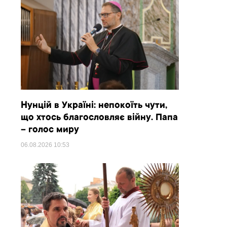
Нунцій в Україні: непокоїть чути,
що хтось благословляє війну. Папа
– голос миру
06.08.2026
10:53