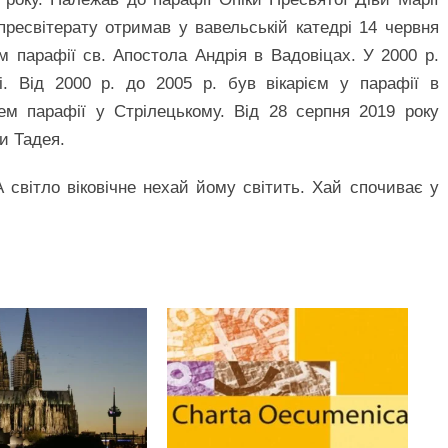
пресвітерату отримав у вавельській катедрі 14 червня
ієм парафії св. Апостола Андрія в Вадовіцах. У 2000 р.
і. Від 2000 р. до 2005 р. був вікарієм у парафії в
ем парафії у Стрілецькому. Від 28 серпня 2019 року
и Тадея.
 світло віковічне нехай йому світить. Хай спочиває у