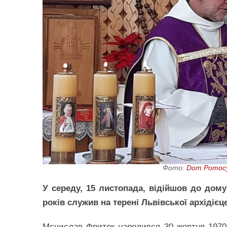
Фото:
Dom Pomocy 
У середу, 15 листопада, відійшов до дом
років служив на терені Львівської архідієце
Мєчислав Фритек народився 30 жовтня 1970 