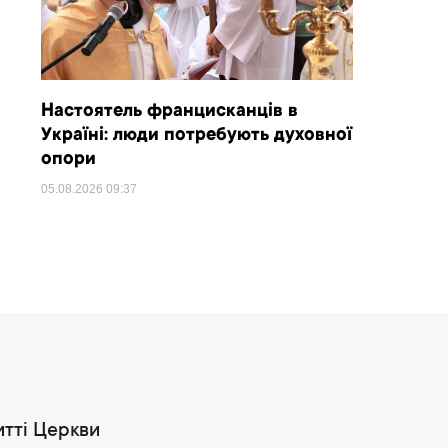
Настоятель францисканців в
Україні: люди потребують духовної
опори
05.08.2026
09:37
итті Церкви