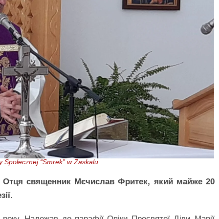
Społecznej “Smrek” w Zaskalu
у Отця священник Мєчислав Фритек, який майже 20
зії.
року. Належав до парафії Опіки Пресвятої Діви Марії