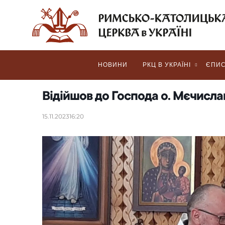
НОВИНИ
РКЦ В УКРАЇНІ
ЄПИС
Відійшов до Господа о. Мєчисла
15.11.2023
16:20