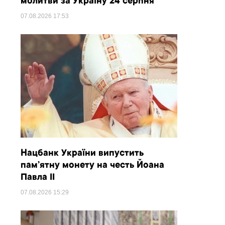
молитви за Україну 24 серпня
07.08.2026
17:53
Нацбанк України випустить
пам’ятну монету на честь Йоана
Павла II
07.08.2026
15:29