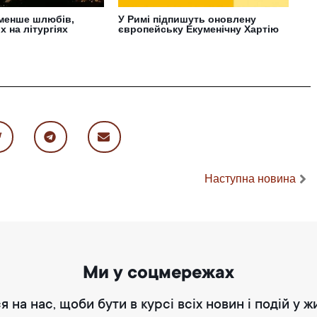
 менше шлюбів,
У Римі підпишуть оновлену
х на літургіях
європейську Екуменічну Хартію
Наступна новина
Ми у соцмережах
я на нас, щоби бути в курсі всіх новин і подій у ж