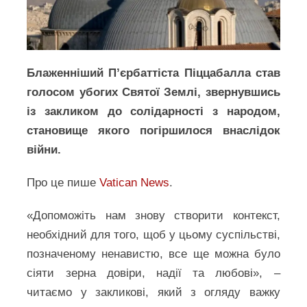
Блаженніший П’єрбаттіста Піццабалла став
голосом убогих Святої Землі, звернувшись
із закликом до солідарності з народом,
становище якого погіршилося внаслідок
війни.
Про це пише
Vati
c
an News
.
«Допоможіть нам знову створити контекст,
необхідний для того, щоб у цьому суспільстві,
позначеному ненавистю, все ще можна було
сіяти зерна довіри, надії та любові», –
читаємо у закликові, який з огляду важку