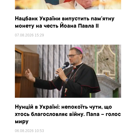
Нацбанк України випустить пам’ятну
монету на честь Йоана Павла II
07.08.2026
15:29
Нунцій в Україні: непокоїть чути, що
хтось благословляє війну. Папа – голос
миру
06.08.2026
10:53