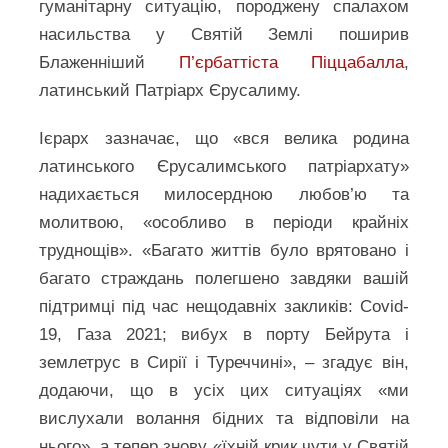
гуманітарну ситуацію, породжену спалахом
насильства у Святій Землі поширив
Блаженніший
П’єрбаттіста Піццабалла
,
латинський Патріарх Єрусалиму.
Ієрарх зазначає, що «вся велика родина
латинського Єрусалимського патріархату»
надихається милосердною любов’ю та
молитвою, «особливо в періоди крайніх
труднощів». «Багато життів було врятовано і
багато страждань полегшено завдяки вашій
підтримці під час нещодавніх закликів: Covid-
19, Газа 2021; вибух в порту Бейрута і
землетрус в Сирії і Туреччині», – згадує він,
додаючи, що в усіх цих ситуаціях «ми
вислухали волання бідних та відповіли на
нього», а тепер знову «їхній крик чути у Святій