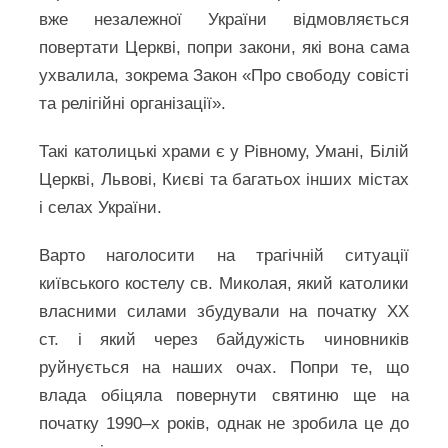
вже незалежної України відмовляється
повертати Церкві, попри закони, які вона сама
ухвалила, зокрема Закон «Про свободу совісті
та релігійні організації».
Такі католицькі храми є у Рівному, Умані, Білій
Церкві, Львові, Києві та багатьох інших містах
і селах України.
Варто наголосити на трагічній ситуації
київського костелу св. Миколая, який католики
власними силами збудували на початку XX
ст. і який через байдужість чиновників
руйнується на наших очах. Попри те, що
влада обіцяла повернути святиню ще на
початку 1990–х років, однак не зробила це до