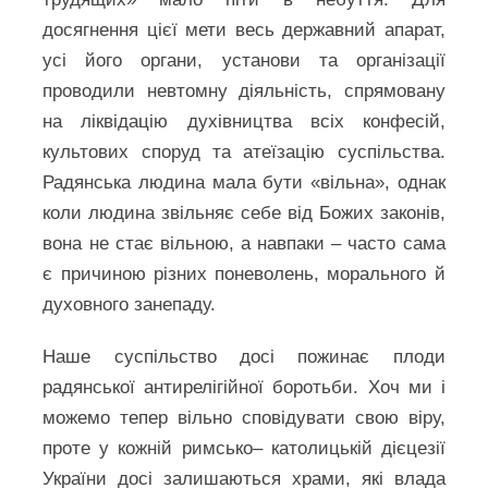
досягнення цієї мети весь державний апарат,
усі його органи, установи та організації
проводили невтомну діяльність, спрямовану
на ліквідацію духівництва всіх конфесій,
культових споруд та атеїзацію суспільства.
Радянська людина мала бути «вільна», однак
коли людина звільняє себе від Божих законів,
вона не стає вільною, а навпаки – часто сама
є причиною різних поневолень, морального й
духовного занепаду.
Наше суспільство досі пожинає плоди
радянської антирелігійної боротьби. Хоч ми і
можемо тепер вільно сповідувати свою віру,
проте у кожній римсько– католицькій дієцезії
України досі залишаються храми, які влада