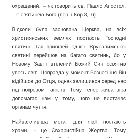
охрещений, – як говорить св. Павло Апостол,
– є святинею Бога (пор. і Кор 3,16).
Відколи була заснована Церква, на всіх
християнських землях постають Господні
святині. Так привілей однієї Єрусалимської
святині перейшов на багато святинь, бо у
Новому Завіті втілений Божий Син освятив
увесь світ. Щоправда у момент Вознесіння Він
відійшов до Отця, однак залишився серед нас
під покровом таїнств. Тому тепер жива віра
допомагає нам у тому, чого не вистачає
органам чуття.
Найважливіша мета, для якої постають
храми, – це Євхаристійна Жертва. Тому