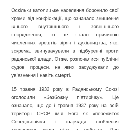
Оскільки католицьке населення боронило свої
храми від конфіскації, що означало знищення
їхнього внутрішнього і зовнішнього
спорядження, то це стало причиною
численних арештів вірян і духівництва, яке,
зокрема, звинувачували в підбуренні проти
радянської влади. Отже, розпочалися публічні
судові процеси, на яких засуджували до
ув’язнення і навіть смерті.
15 травня 1932 року в Радянському Союзі
оголосили «безбожну п’ятирічку». Це
означало, що до і травня 1937 року на всій
території СРСР ім’я Бога як «пережиток
Середньовіччя і знаряддя гноблення
трудящих» мало піти в небуття. Для