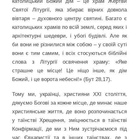
католицький Божий дім – це храм Жертви
Святої Літургії, яка збирає вірних довкола
вівтаря – духовного центру святині. Багато є
католицьких храмів по всій землі, серед яких і
архітектурні шедеври, і убогі будівлі. Але як
би вони не різнилися між собою – у своїй суті
вони є тим самим, і всіх стосуються біблійні
слова з Літургії освячення храму: «Яке
страшне це місце! Це ніщо інше, як дім
Божий, і це ворота небесні!» (Бут 28,17).
Тому ми, українці, християни XXI століття,
дякуємо Богові за кожне місце, де минає наше
християнське життя, де воно розпочинається
у таїнстві Хрещення, зміцнюється в таїнстві
Конфірмації, де ми з Ним зустрічаємося під
час Євхаристії та в інших таїнствах, де з