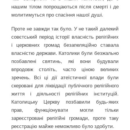
нашим тілом попрощаються після смерті і де
молитимуться про спасіння нашої душі.
Проте не завжди так було. У не такий далекий
совєтський період історії власність релігійних
і церковних громад безапеляційно ставала
власністю держави. Католики були безжально
позбавлені святинь, які вони будували
впродовж століть, часто ціною великих
зречень. Всі ці дії атеїстичної влади були
скеровані для ліквідації публічного релігійного
життя і діяльності релігійних інституцій.
Католицьку Церкву позбавили будь-яких
прав, функціонувати могли тільки
зареєстровані релігійні громади, проте таку
реєстрацію майже неможливо було здобути.