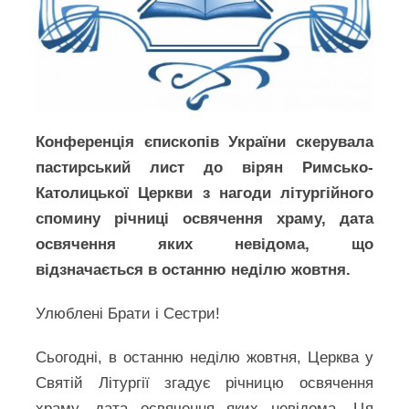
Конференція єпископів України скерувала
пастирський лист до вірян Римсько-
Католицької Церкви з нагоди літургійного
спомину річниці освячення храму, дата
освячення яких невідома, що
відзначається в останню неділю жовтня.
Улюблені Брати і Сестри!
Сьогодні, в останню неділю жовтня, Церква у
Святій Літургії згадує річницю освячення
храму, дата освячення яких невідома. Ця