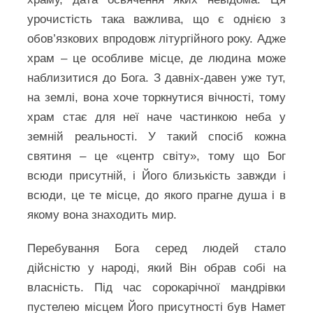
урочистість така важлива, що є однією з
обов’язкових впродовж літургійного року. Адже
храм – це особливе місце, де людина може
наблизитися до Бога. З давніх-давен уже тут,
на землі, вона хоче торкнутися вічності, тому
храм стає для неї наче частинкою неба у
земній реальності. У такий спосіб кожна
святиня – це «центр світу», тому що Бог
всюди присутній, і Його близькість завжди і
всюди, це те місце, до якого прагне душа і в
якому вона знаходить мир.
Перебування Бога серед людей стало
дійсністю у народі, який Він обрав собі на
власність. Під час сорокарічної мандрівки
пустелею місцем Його присутності був Намет