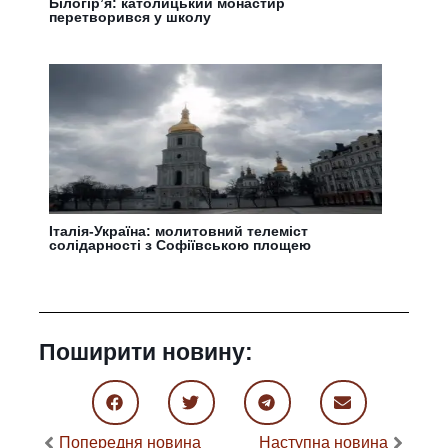
Білогір’я: католицький монастир
перетворився у школу
Італія-Україна: молитовний телеміст
солідарності з Софіївською площею
Поширити новину:
Попередня новина
Наступна новина