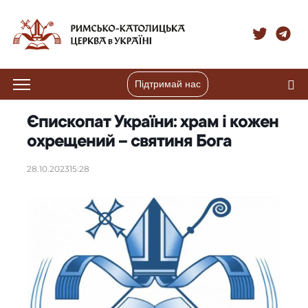
Підтримай нас
Єпископат України: храм і кожен
охрещений – святиня Бога
28.10.2023
15:28