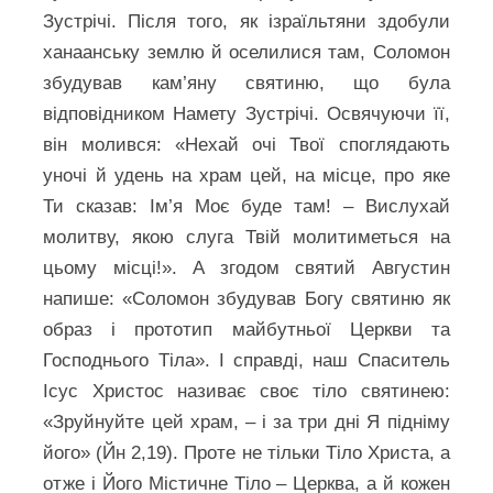
Зустрічі. Після того, як ізраїльтяни здобули
ханаанську землю й оселилися там, Соломон
збудував кам’яну святиню, що була
відповідником Намету Зустрічі. Освячуючи її,
він молився: «Нехай очі Твої споглядають
уночі й удень на храм цей, на місце, про яке
Ти сказав: Ім’я Моє буде там! – Вислухай
молитву, якою слуга Твій молитиметься на
цьому місці!». А згодом святий Августин
напише: «Соломон збудував Богу святиню як
образ і прототип майбутньої Церкви та
Господнього Тіла». І справді, наш Спаситель
Ісус Христос називає своє тіло святинею:
«Зруйнуйте цей храм, – і за три дні Я підніму
його» (Йн 2,19). Проте не тільки Тіло Христа, а
отже і Його Містичне Тіло – Церква, а й кожен