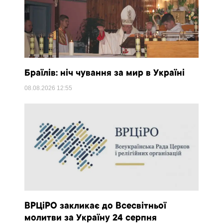
Браїлів: ніч чування за мир в Україні
08.08.2026
12:55
ВРЦіРО закликає до Всесвітньої
молитви за Україну 24 серпня