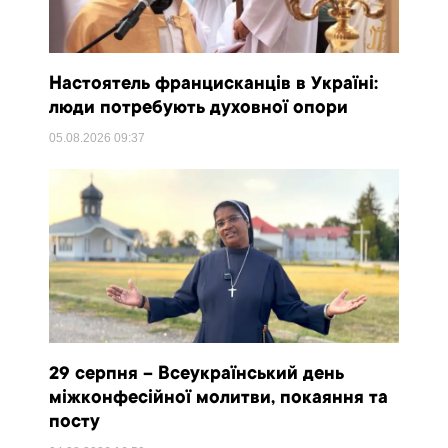
Настоятель францисканців в Україні:
люди потребують духовної опори
05.08.2026
09:37
29 серпня – Всеукраїнський день
міжконфесійної молитви, покаяння та
посту