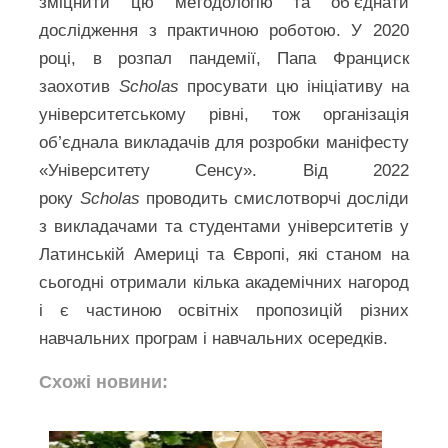
зміцнити цю методологію та об’єднати
дослідження з практичною роботою. У 2020
році, в розпал пандемії, Папа Франциск
заохотив
Scholas
просувати цю ініціативу на
університетському рівні, тож організація
об’єднала викладачів для розробки маніфесту
«Університету Сенсу». Від 2022
року
Scholas
проводить смислотворчі досліди
з викладачами та студентами університетів у
Латинській Америці та Європі, які станом на
сьогодні отримали кілька академічних нагород
і є частиною освітніх пропозицій різних
навчальних програм і навчальних осередків.
Схожі новини: