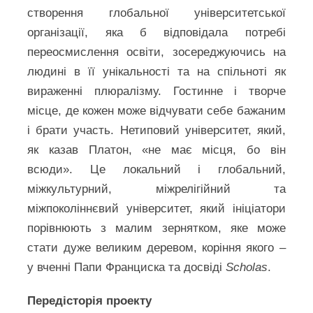
створення глобальної університетської
організації, яка б відповідала потребі
переосмислення освіти, зосереджуючись на
людині в її унікальності та на спільноті як
вираженні плюралізму. Гостинне і творче
місце, де кожен може відчувати себе бажаним
і брати участь. Нетиповий університет, який,
як казав Платон, «не має місця, бо він
всюди». Це локальний і глобальний,
міжкультурний, міжрелігійний та
міжпоколіннєвий університет, який ініціатори
порівнюють з малим зернятком, яке може
стати дуже великим деревом, коріння якого –
у вченні Папи Франциска та досвіді
Scholas
.
Передісторія проекту