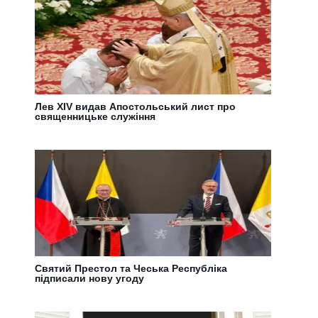
Лев XIV видав Апостольський лист про
священницьке служіння
Святий Престол та Чеська Республіка
підписали нову угоду