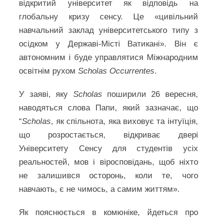
відкритий університет як відповідь на
глобальну кризу сенсу. Це «цивільний
навчальний заклад університетського типу з
осідком у Державі-Місті Ватикані». Він є
автономним і буде управлятися Міжнародним
освітнім рухом
Scholas Occurrentes
.
У заяві, яку
Scholas
поширили 26 вересня,
наводяться слова Папи, який зазначає, що
“
Scholas
, як спільнота, яка виховує та інтуїція,
що розростається, відкриває двері
Університету Сенсу для студентів усіх
реальностей, мов і віросповідань, щоб ніхто
не залишився осторонь, коли те, чого
навчають, є не чимось, а самим життям».
Як пояснюється в комюніке, йдеться про