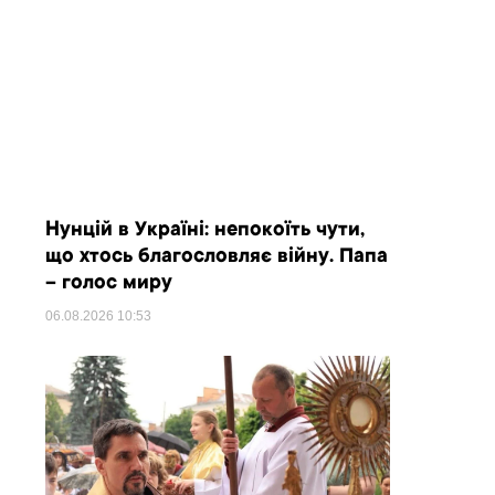
Нунцій в Україні: непокоїть чути,
що хтось благословляє війну. Папа
– голос миру
06.08.2026
10:53