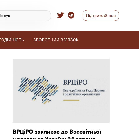
Підтримай нас
ГОДІЙНІСТЬ
ЗВОРОТНИЙ ЗВ’ЯЗОК
ВРЦіРО закликає до Всесвітньої