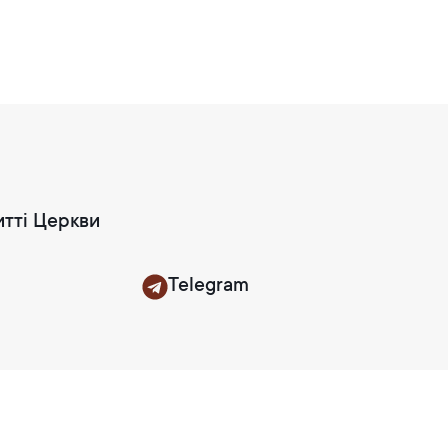
итті Церкви
Telegram