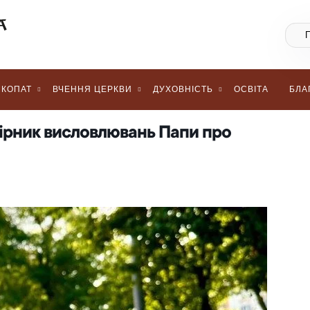
КОПАТ
ВЧЕННЯ ЦЕРКВИ
ДУХОВНІСТЬ
ОСВІТА
БЛА
бірник висловлювань Папи про