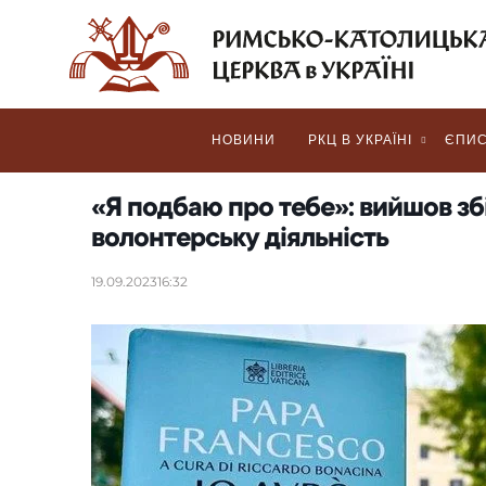
НОВИНИ
РКЦ В УКРАЇНІ
ЄПИС
«Я подбаю про тебе»: вийшов з
волонтерську діяльність
19.09.2023
16:32