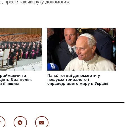
іє, простягаючи руку допомоги».
приймаючи та
Папа: готові допомагати у
ість Євангелія,
пошуках тривалого і
 її іншим
справедливого миру в Україні