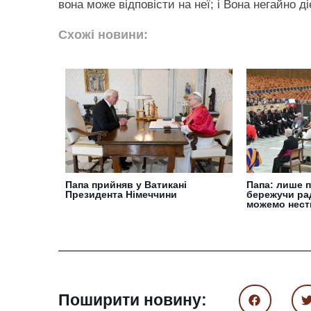
вона може відповісти на неї; і Вона негайно д
Схожі новини:
Папа прийняв у Ватикані
Папа: лише 
Президента Німеччини
бережучи рад
можемо нести
Поширити новину: