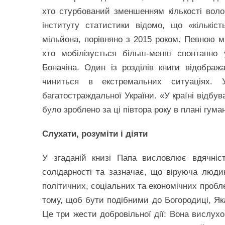
хто стурбований зменшенням кількості волон
інституту статистики відомо, що «кількіс
мільйона, порівняно з 2015 роком. Певною м
хто мобілізується більш-менш спонтанно у
Боначіна. Один із розділів книги відобра
чиниться в екстремальних ситуаціях. 
багатостраждальної України. «У країні відбув
було зроблено за ці півтора року в плані гума
Слухати, розуміти і діяти
У згаданій книзі Папа висловлює вдячніс
солідарності та зазначає, що віруюча людин
політичних, соціальних та економічних пробл
тому, щоб бути подібними до Богородиці, Яка
Це три жести добровільної дії: Вона вислухо