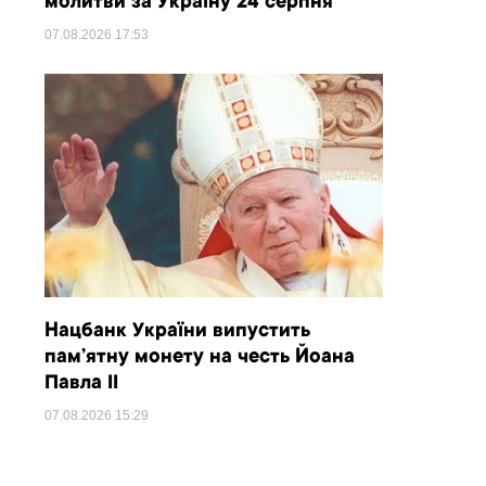
молитви за Україну 24 серпня
07.08.2026
17:53
Нацбанк України випустить
пам’ятну монету на честь Йоана
Павла II
07.08.2026
15:29