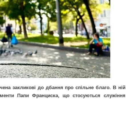
чена закликові до дбання про спільне благо. В ній
кументи Папи Франциска, що стосуються служіння