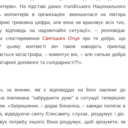
терів». На підставі даних італійського Національного
ть волонтерів в організаціях зменшилася на півтора
ірою тривожна цифра, але вона не враховує всіх тих,
 відповідь на надзвичайні ситуації», – розповідає
жає спостереження
Святішого Отця
про те добро, що
У цьому контексті він також наводить приклад
ається катастрофа, – коментує він, – але скільки добра
нітарної допомоги та солідарності?!».
ть за вчинки, які є відповіддю на його заклики до
а покликана “забруднити руки” в ситуації теперішніх
ем. «Запрошення, – додає Боначіна, – завжди полягає в
, відвідуючи святу Єлисавету, слухає, роздумує і діє.
вує потребу іншого; Вона роздумує, щоб зрозуміти, як