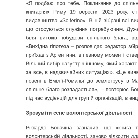
«Я подбаю про тебе. Покликання до спільн
книгарнях Риму 19 вересня 2023 року, ст
видавництва «Solferino». В ній зібрані всі 
що стосуються служіння потребуючим. Дуже а
біля витоків побудови спільного блага, в
«Вихідна гіпотеза – розповідає редактор збі
приїхав з Аргентини, в певному моменті ствер
Вільний вибір назустріч іншому, який характ
за все, в надзвичайних ситуаціях». «Це вияв
повені в Емілії-Романьї до землетрусу в Ма
спільне благо розпадається», – повторює Бо
під час аудієнцій для груп й організацій, в е
Зрозуміти сенс волонтерської діяльності
Ріккардо Боначіна зазначив, що «книга 
волонтерській діяльності, заново відкрити дл