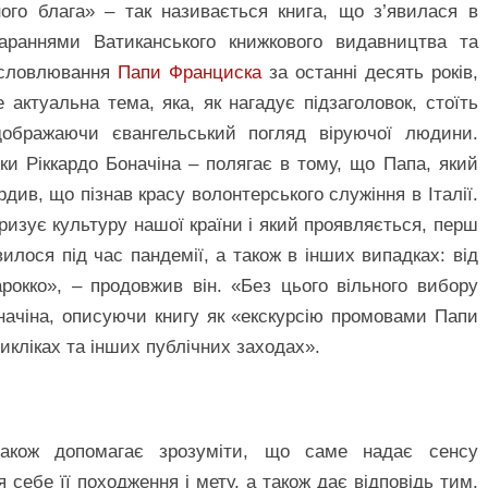
ого блага» – так називається книга, що з’явилася в
араннями Ватиканського книжкового видавництва та
висловлювання
Папи Франциска
за останні десять років,
ктуальна тема, яка, як нагадує підзаголовок, стоїть
ідображаючи євангельський погляд віруючої людини.
рки Ріккардо Боначіна – полягає в тому, що Папа, який
див, що пізнав красу волонтерського служіння в Італії.
еризує культуру нашої країни і який проявляється, перш
илося під час пандемії, а також в інших випадках: від
рокко», – продовжив він. «Без цього вільного вибору
начіна, описуючи книгу як «екскурсію промовами Папи
нцикліках та інших публічних заходах».
також допомагає зрозуміти, що саме надає сенсу
я себе її походження і мету, а також дає відповідь тим,