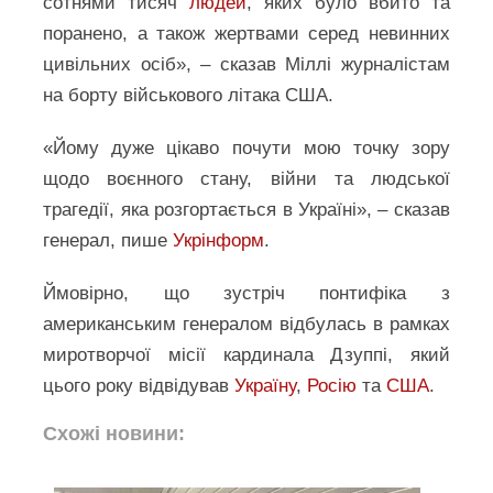
сотнями тисяч
людей
, яких було вбито та
поранено, а також жертвами серед невинних
цивільних осіб», – сказав Міллі журналістам
на борту військового літака США.
«Йому дуже цікаво почути мою точку зору
щодо воєнного стану, війни та людської
трагедії, яка розгортається в Україні», – сказав
генерал, пише
Укрінформ
.
Ймовірно, що зустріч понтифіка з
американським генералом відбулась в рамках
миротворчої місії кардинала Дзуппі, який
цього року відвідував
Україну
,
Росію
та
США
.
Схожі новини: