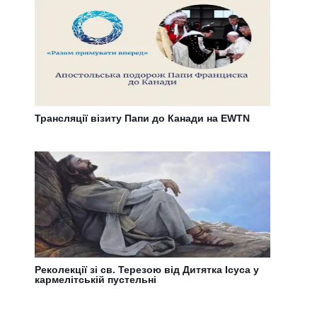
Трансляції візиту Папи до Канади на EWTN
Реколекції зі св. Терезою від Дитятка Ісуса у
кармелітській пустельні