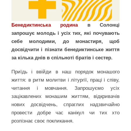
Бенедиктинська родина
в Солонці
запрошує молодь і усіх тих, які почувають
себе молодими, до монастиря, щоб
досвідчити і пізнати бенедиктинське життя
за кілька днів в спільноті братів і сестер.
Приїдь і ввійди в наш порядок монашого
життя: в ритм молитви і літургії, праці і співу,
читання і мовчання. Запрошуємо усіх
зацікавлених монашим життям, відкривачів
нових досвідчень, спраглих надзвичайно
провести добре час канікул чи тих хто
розпізнає своє покликання.