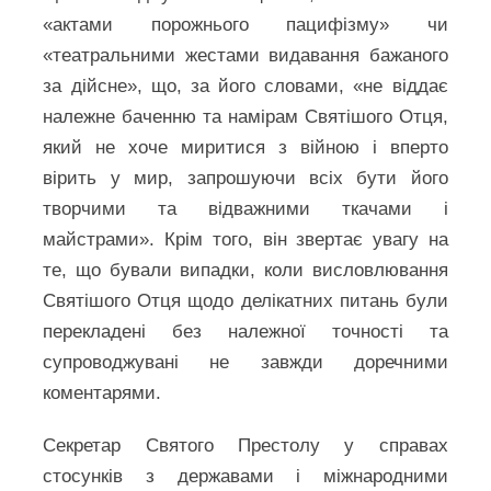
«актами порожнього пацифізму» чи
«театральними жестами видавання бажаного
за дійсне», що, за його словами, «не віддає
належне баченню та намірам Святішого Отця,
який не хоче миритися з війною і вперто
вірить у мир, запрошуючи всіх бути його
творчими та відважними ткачами і
майстрами». Крім того, він звертає увагу на
те, що бували випадки, коли висловлювання
Святішого Отця щодо делікатних питань були
перекладені без належної точності та
супроводжувані не завжди доречними
коментарями.
Секретар Святого Престолу у справах
стосунків з державами і міжнародними