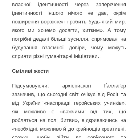
власної ідентичності через заперечення
ідентичності іншого нічого не дає, окрім
поширення ворожнечі і робить будь-який мир,
якого ми хочемо досягти, хитким». А тому
потрібні дедалі більші зусилля, спрямовані на
будування взаємної довіри, чому можуть
сприяти різні гуманітарні ініціативи.
Сміливі жести
Підсумовуючи, архієпископ Ґаллаґер
зазначив, що сьогодні світ очікує від Росії та
від України «насправді геройських учинків»,
які можливо є «важчими від тих, що
робляться на полі битви», відкриваючись на
«необхідні, можливо й до крайнощів креативні,
стежки, щоби дійти до серйозного та