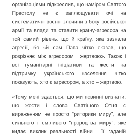
організаціями підкреслив, що наміром Святого
Престолу не є заплющувати очі на
систематичні воєнні злочини з боку російської
армії та влади та ставити країну-агресора на
той самий рівень, що й країну, яка зазнала
агресії, бо «й сам Папа чітко сказав, що
розрізняє між агресором і жертвою». Також і
всі гуманітарні ініціативи та жести на
підтримку українського населення чітко
показують, хто є агресором, а хто – жертвою.
«Тому мені здається, що ми повинні визнати,
що жести і слова Святішого Отця є
вираженням не просто “риторики миру”, але
сильного і сміливого “пророцтва миру”, яке
кидає виклик реальності війни і її гаданій