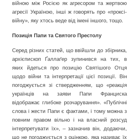
війною між Росією як агресором та жертвою
агресії Україною, інші ж говорять про «проксі-
війну», яку хтось веде від імені іншого, тощо.
Позиція Папи та Святого Престолу
Серед різних статей, що ввійшли до збірника,
архієпископ Ґаллаґер зупинився на тих, в
яких йдеться про позицію Святішого Отця
щодо війни та інтерпретації цієї позиції. Він
погоджується зі ствердженням, що «реакція
українців на заяви Папи Франциска
відображає глибоке розчарування». «Публічні
слова і жести Папи є фактами, і тому можна з
повним правом вільно і на власний розсуд
інтерпретувати їх», – зазначив він, додаючи,
що не погоджується з оцінкою, яка називає їх