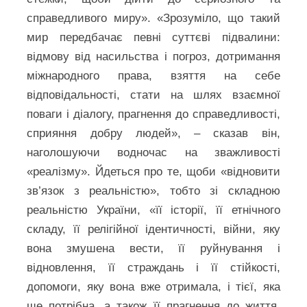
справедливого миру». «Зрозуміло, що такий
мир передбачає певні суттєві підвалини:
відмову від насильства і погроз, дотримання
міжнародного права, взяття на себе
відповідальності, стати на шлях взаємної
поваги і діалогу, прагнення до справедливості,
сприяння добру людей», – сказав він,
наголошуючи водночас на зважливості
«реалізму». Йдеться про те, щоби «відновити
зв’язок з реальністю», тобто зі складною
реальністю України, «її історії, її етнічного
складу, її релігійної ідентичності, війни, яку
вона змушена вести, її руйнування і
відновлення, її страждань і її стійкості,
допомоги, яку вона вже отримала, і тієї, яка
ще потрібна, а також її прагнення до життя,