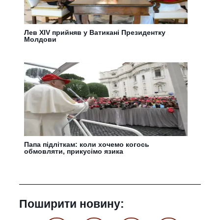
Лев XIV прийняв у Ватикані Президентку
Молдови
Папа підліткам: коли хочемо когось
обмовляти, прикусімо язика
Поширити новину: