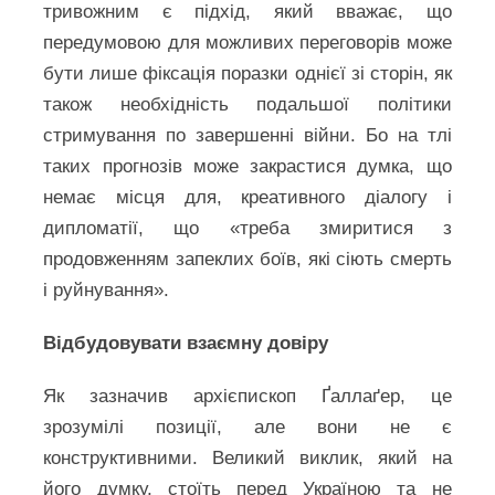
тривожним є підхід, який вважає, що
передумовою для можливих переговорів може
бути лише фіксація поразки однієї зі сторін, як
також необхідність подальшої політики
стримування по завершенні війни. Бо на тлі
таких прогнозів може закрастися думка, що
немає місця для, креативного діалогу і
дипломатії, що «треба змиритися з
продовженням запеклих боїв, які сіють смерть
і руйнування».
Відбудовувати взаємну довіру
Як зазначив архієпископ Ґаллаґер, це
зрозумілі позиції, але вони не є
конструктивними. Великий виклик, який на
його думку, стоїть перед Україною та не