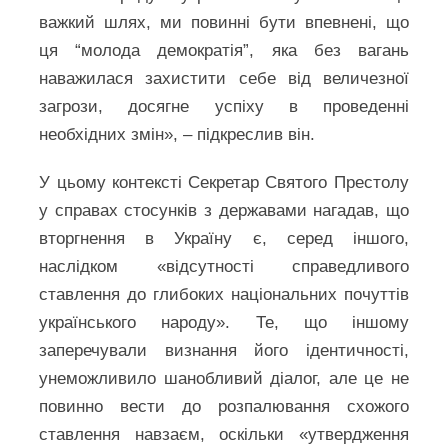
важкий шлях, ми повинні бути впевнені, що
ця “молода демократія”, яка без вагань
наважилася захистити себе від величезної
загрози, досягне успіху в проведенні
необхідних змін», – підкреслив він.
У цьому контексті Секретар Святого Престолу
у справах стосунків з державами нагадав, що
вторгнення в Україну є, серед іншого,
наслідком «відсутності справедливого
ставлення до глибоких національних почуттів
українського народу». Те, що іншому
заперечували визнання його ідентичності,
унеможливило шанобливий діалог, але це не
повинно вести до розпалювання схожого
ставлення навзаєм, оскільки «утвердження