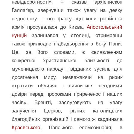
невідворотності», – сказав архієпископ
Ґаллаґер, звернувши також увагу на деяку
недооцінку і того факту, що коли російська
армія просувалася до Києва,
Апостольський
нунцій
залишався у столиці, отримавши
також прилюдне підбадьорення з боку Папи.
Це, за його словами, є «виявленням
конкретної християнської близькості до
мученицького народу і відданих зусиль для
досягнення миру, незважаючи на ризик
втратити обличчя і виявитися негідними
довіри перед пророками приреченості наших
часів». Врешті, заслуговують на увагу
залучення Церков, різних католицьких
благодійних організацій і самого ж кардинала
Краєвського
, Папського елемозинарія, в