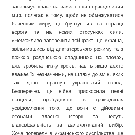
заперечує право на захист і на справедливий
мир, полягає в тому, щоби не обмежуватися
баченням миру, що ґрунтується на поразці
ворога та на нових стосунках сили.
«Неможливо заперечити той факт, що Україна,
звільнившись від диктаторського режиму та з
важкою радянською спадщиною на плечах,
вже зробила низку кроків, навіть якщо дехто
вважає їх незначними, на шляху до змін, яких
так довго прагнув український народ.
Безперечно, ця війна прискорила певні
процеси, пробудивши в громадянах
усвідомлення того, що вони є дійовими
особами власної історії та несуть
відповідальність за далекоглядний вибір.
Хоча попереду в українського суспільства ще