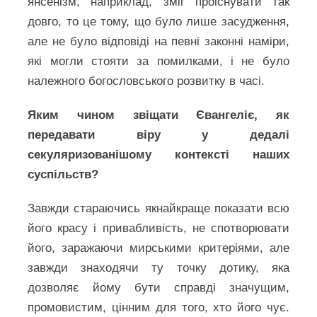
янсенізм, наприклад, зміг проіснувати так
довго, то це тому, що було лише засудження,
але не було відповіді на певні законні наміри,
які могли стояти за помилками, і не було
належного богословського розвитку в часі.
Яким чином звіщати Євангеліє, як
передавати віру у дедалі
секуляризованішому контексті наших
суспільств?
Завжди стараючись якнайкраще показати всю
його красу і привабливість, не спотворювати
його, заражаючи мирськими критеріями, але
завжди знаходячи ту точку дотику, яка
дозволяє йому бути справді значущим,
промовистим, цінним для того, хто його чує.