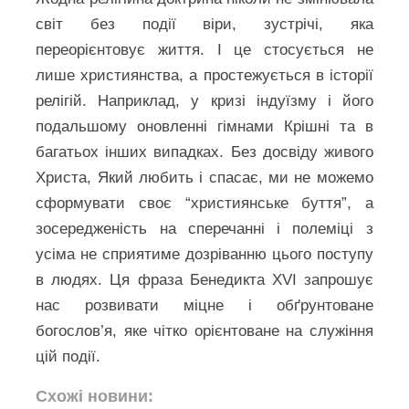
світ без події віри, зустрічі, яка
переорієнтовує життя. І це стосується не
лише християнства, а простежується в історії
релігій. Наприклад, у кризі індуїзму і його
подальшому оновленні гімнами Крішні та в
багатьох інших випадках. Без досвіду живого
Христа, Який любить і спасає, ми не можемо
сформувати своє “християнське буття”, а
зосередженість на сперечанні і полеміці з
усіма не сприятиме дозріванню цього поступу
в людях. Ця фраза Бенедикта XVI запрошує
нас розвивати міцне і обґрунтоване
богослов’я, яке чітко орієнтоване на служіння
цій події.
Схожі новини: