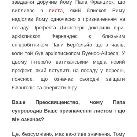
завдання доручив йому Папа Франциск, що
випливає з
листа
, який Єпископ Риму
надіслав йому одночасно з призначенням на
посаду Префекта Дикастерії доктрини віри.
архієпископ Фернандес є близьким
співробітником Папи Берґольйо ще з часів,
коли той був архієпископом Буенос-Айреса. У
цьому інтерв’ю ватиканським медіа новий
префект, який вступить на посаду у вересні,
пояснює, що означає сьогодні звіщати
Євангеліє та оберігати віру.
Ваше Преосвященство, чому Папа
супроводив Ваше призначення листом і що
він означає?
Це, безсумнівно, має важливе значення. Тому