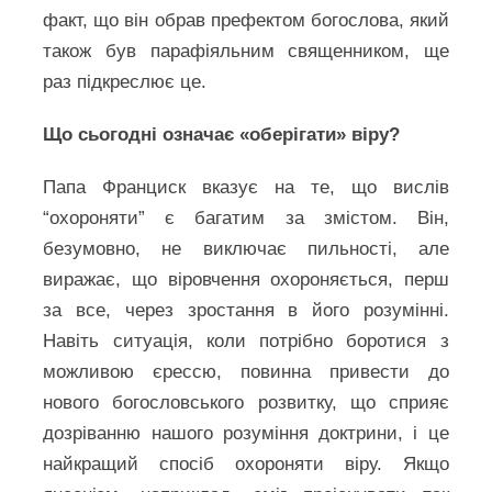
факт, що він обрав префектом богослова, який
також був парафіяльним священником, ще
раз підкреслює це.
Що сьогодні означає «оберігати» віру?
Папа Франциск вказує на те, що вислів
“охороняти” є багатим за змістом. Він,
безумовно, не виключає пильності, але
виражає, що віровчення охороняється, перш
за все, через зростання в його розумінні.
Навіть ситуація, коли потрібно боротися з
можливою єрессю, повинна привести до
нового богословського розвитку, що сприяє
дозріванню нашого розуміння доктрини, і це
найкращий спосіб охороняти віру. Якщо