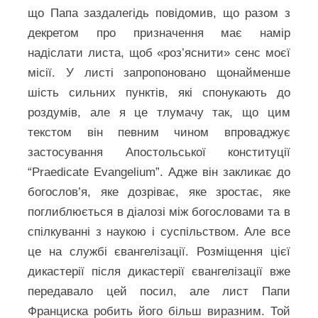
що Папа заздалегідь повідомив, що разом з
декретом про призначення має намір
надіслати листа, щоб «роз’яснити» сенс моєї
місії. У листі запропоновано щонайменше
шість сильних пунктів, які спонукають до
роздумів, але я це тлумачу так, що цим
текстом він певним чином впроваджує
застосування Апостольської конституції
“Praedicate Evangelium”. Адже він закликає до
богослов’я, яке дозріває, яке зростає, яке
поглиблюється в діалозі між богословами та в
спілкуванні з наукою і суспільством. Але все
це на службі євангелізації. Розміщення цієї
дикастерії після дикастерії євангелізації вже
передавало цей посил, але лист Папи
Франциска робить його більш виразним. Той