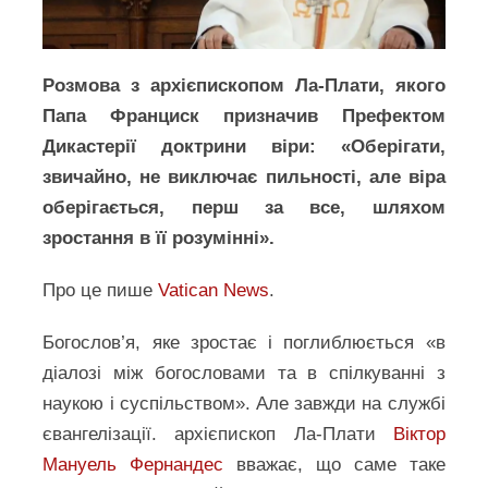
Розмова з архієпископом Ла-Плати, якого
Папа Франциск призначив Префектом
Дикастерії доктрини віри: «Оберігати,
звичайно, не виключає пильності, але віра
оберігається, перш за все, шляхом
зростання в її розумінні».
Про це пише
Vatican News
.
Богослов’я, яке зростає і поглиблюється «в
діалозі між богословами та в спілкуванні з
наукою і суспільством». Але завжди на службі
євангелізації. архієпископ Ла-Плати
Віктор
Мануель Фернандес
вважає, що саме таке