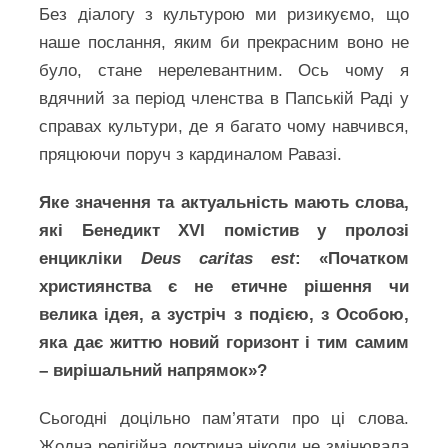
Без діалогу з культурою ми ризикуємо, що
наше послання, яким би прекрасним воно не
було, стане нерелевантним. Ось чому я
вдячний за період членства в Папській Раді у
справах культури, де я багато чому навчився,
пряцюючи поруч з кардиналом Равазі.
Яке значення та актуальність мають слова,
які Бенедикт XVI помістив у пролозі
енцикліки
Deus caritas est
: «Початком
християнства є не етичне рішення чи
велика ідея, а зустріч з подією, з Особою,
яка дає життю новий горизонт і тим самим
– вирішальний напрямок»?
Сьогодні доцільно пам’ятати про ці слова.
Жодна релігійна доктрина ніколи не змінювала