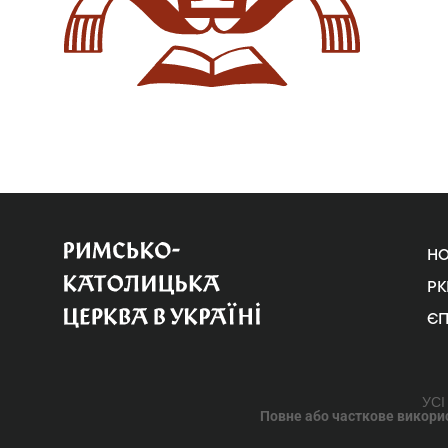
Н
РК
Є
УСІ
Повне або часткове використ