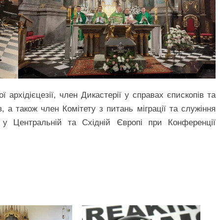
ї архідієцезії, член Дикастерії у справах єпископів та
в, а також член Комітету з питань міграції та служіння
 у Центральній та Східній Європі при Конференції