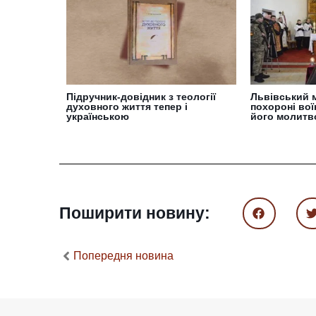
Підручник-довідник з теології
Львівський 
духовного життя тепер і
похороні во
українською
його молит
Поширити новину:
Попередня новина