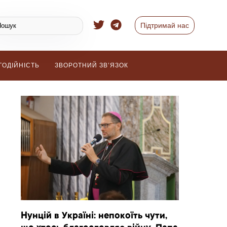
Підтримай нас
ГОДІЙНІСТЬ
ЗВОРОТНИЙ ЗВ’ЯЗОК
Нунцій в Україні: непокоїть чути,