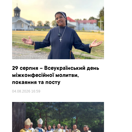
29 серпня – Всеукраїнський день
міжконфесійної молитви,
покаяння та посту
04.08.2026
16:59