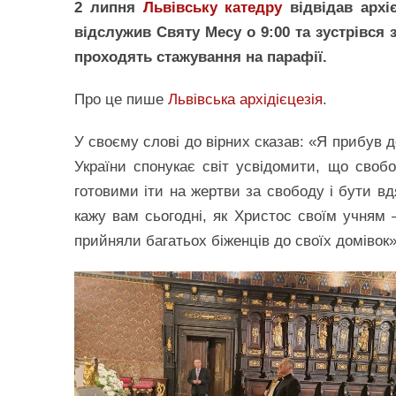
2 липня
Львівську катедру
відвідав архі
відслужив Святу Месу о 9:00 та зустрівся
проходять стажування на парафії.
Про це пише
Львівська архідієцезія
.
У своєму слові до вірних сказав: «Я прибув д
України спонукає світ усвідомити, що своб
готовими іти на жертви за свободу і бути в
кажу вам сьогодні, як Христос своїм учням –
прийняли багатьох біженців до своїх домівок»