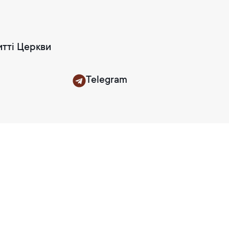
итті Церкви
Telegram