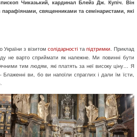
єпископ Чиказький, кардинал Блейз Дж. Купіч. Він
 з парафіянами, священниками та семінаристами, які
о України з візитом
солідарності
та
підтримки
. Приклад
оду не варто сприймати як належне. Ми повинні бути
дячними тим людям, які платять за неї високу ціну… Я
 Блаженні ви, бо ви напоїли спраглих і дали їм їсти,
.