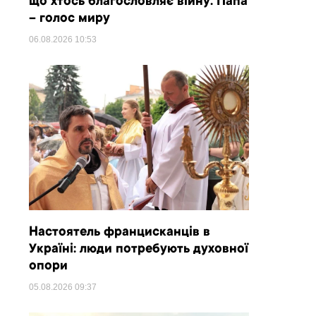
що хтось благословляє війну. Папа
– голос миру
06.08.2026
10:53
Настоятель францисканців в
Україні: люди потребують духовної
опори
05.08.2026
09:37