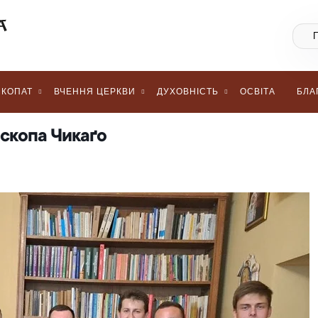
КОПАТ
ВЧЕННЯ ЦЕРКВИ
ДУХОВНІСТЬ
ОСВІТА
БЛА
пископа Чикаґо