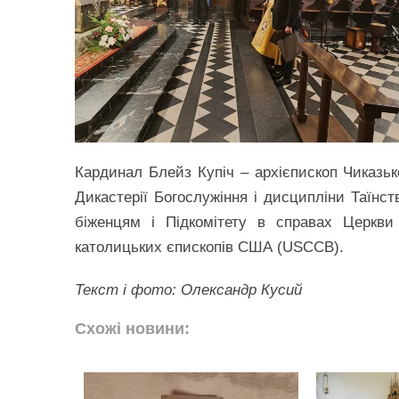
Кардинал Блейз Купіч – архієпископ Чиказько
Дикастерії Богослужіння і дисципліни Таїнст
біженцям і Підкомітету в справах Церкви
католицьких єпископів США (USCCB).
Текст і фото: Олександр Кусий
Схожі новини: