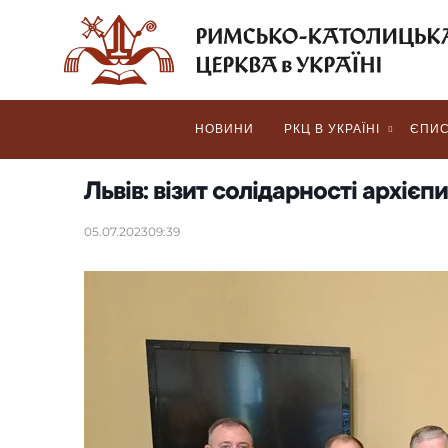
НОВИНИ
РКЦ В УКРАЇНІ
ЄПИС
Львів: візит солідарності архіє
05.07.2023
09:39