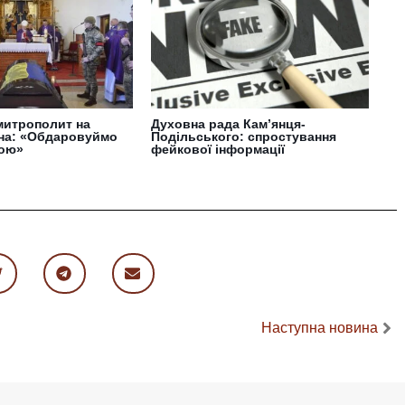
митрополит на
Духовна рада Кам’янця-
їна: «Обдаровуймо
Подільського: спростування
вою»
фейкової інформації
Наступна новина