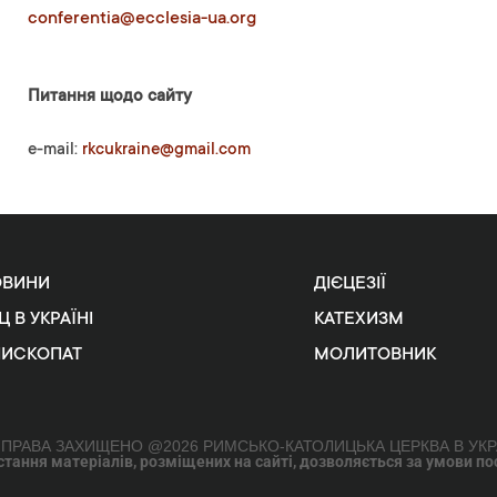
conferentia@ecclesia-ua.org
Питання щодо сайту
e-mail:
rkcukraine@gmail.com
ОВИНИ
ДІЄЦЕЗІЇ
Ц В УКРАЇНІ
КАТЕХИЗМ
ПИСКОПАТ
МОЛИТОВНИК
 ПРАВА ЗАХИЩЕНО @2026 РИМСЬКО-КАТОЛИЦЬКА ЦЕРКВА В УКР
ання матеріалів, розміщених на сайті, дозволяється за умови поси