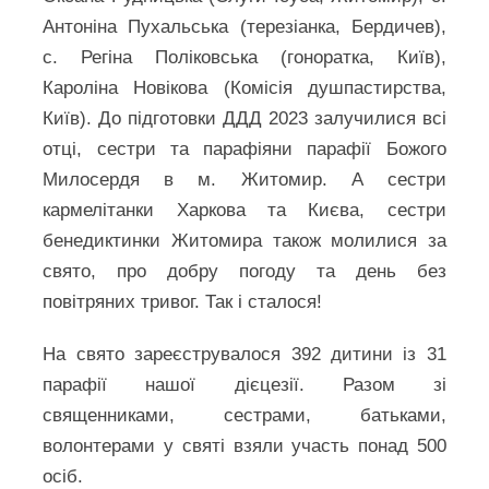
Антоніна Пухальська (терезіанка, Бердичев),
с. Регіна Поліковська (гоноратка, Київ),
Кароліна Новікова (Комісія душпастирства,
Київ). До підготовки ДДД 2023 залучилися всі
отці, сестри та парафіяни парафії Божого
Милосердя в м. Житомир. А сестри
кармелітанки Харкова та Києва, сестри
бенедиктинки Житомира також молилися за
свято, про добру погоду та день без
повітряних тривог. Так і сталося!
На свято зареєструвалося 392 дитини із 31
парафії нашої дієцезії. Разом зі
священниками, сестрами, батьками,
волонтерами у святі взяли участь понад 500
осіб.