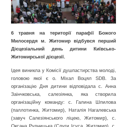
6 травня на території парафії Божого
Милосердя м. Житомир відбувся перший
Дієцезіальний день дитини Київсько-
Житомирської дієцезії.
Ідея виникла у Комісії душпастирства молоді,
головою якої є о. Міхал Воцял SDB. За
організацію Дня дитини відповідала с. Анна
Заінчковська, салезіянка, яка створила
організаційну команду: с. Галина Шпилова
(паллотинка, Житомир), Наталія Нагалевська
(завуч Салезіянського ліцею, Житомир), с.
Оксана Рудницька (Слуги Ісуса, Житомир), с.