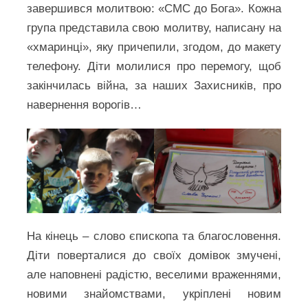
завершився молитвою: «СМС до Бога». Кожна
група представила свою молитву, написану на
«хмаринці», яку причепили, згодом, до макету
телефону. Діти молилися про перемогу, щоб
закінчилась війна, за наших Захисників, про
навернення ворогів…
На кінець – слово єпископа та благословення.
Діти поверталися до своїх домівок змучені,
але наповнені радістю, веселими враженнями,
новими знайомствами, укріплені новим