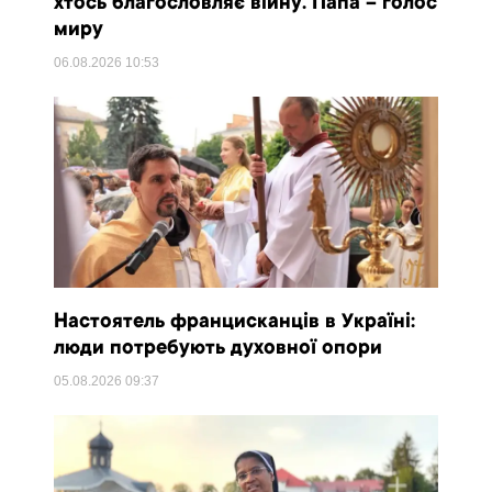
хтось благословляє війну. Папа – голос
миру
06.08.2026
10:53
Настоятель францисканців в Україні:
люди потребують духовної опори
05.08.2026
09:37