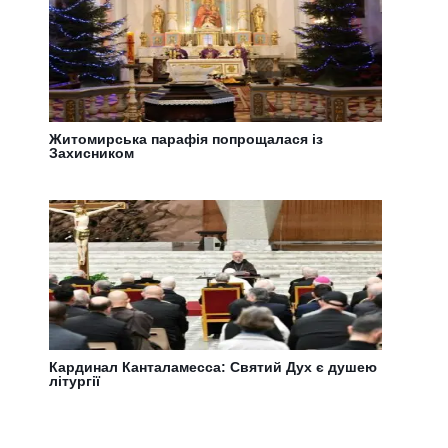
Житомирська парафія попрощалася із
Захисником
Кардинал Канталамесса: Святий Дух є душею
літургії