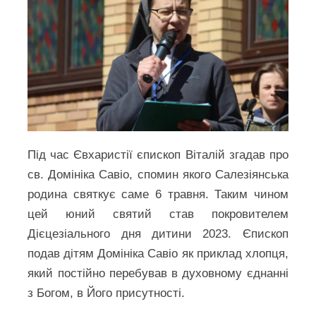
Під час Євхаристії єпископ Віталій згадав про
св. Домініка Савіо, спомин якого Салезіянська
родина святкує саме 6 травня. Таким чином
цей юний святий став покровителем
Дієцезіального дня дитини 2023. Єпископ
подав дітям Домініка Савіо як приклад хлопця,
який постійно перебував в духовному єднанні
з Богом, в Його присутності.