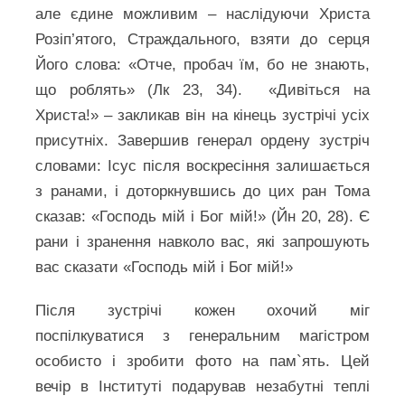
але єдине можливим – наслідуючи Христа
Розіп’ятого, Страждального, взяти до серця
Його слова: «Отче, пробач їм, бо не знають,
що роблять» (Лк 23, 34). «Дивіться на
Христа!» – закликав він на кінець зустрічі усіх
присутніх. Завершив генерал ордену зустріч
словами: Ісус після воскресіння залишається
з ранами, і доторкнувшись до цих ран Тома
сказав: «Господь мій і Бог мій!» (Йн 20, 28). Є
рани і зранення навколо вас, які запрошують
вас сказати «Господь мій і Бог мій!»
Після зустрічі кожен охочий міг
поспілкуватися з генеральним магістром
особисто і зробити фото на пам`ять. Цей
вечір в Iнституті подарував незабутні теплі