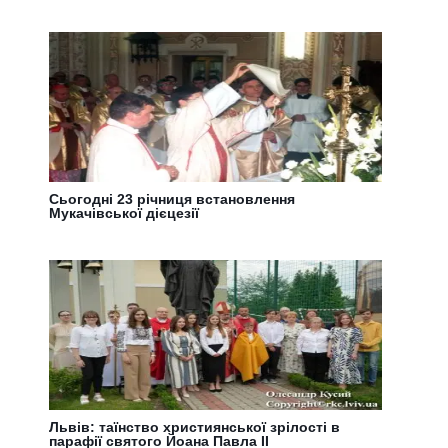
Сьогодні 23 річниця встановлення
Мукачівської дієцезії
Львів: таїнство християнської зрілості в
парафії святого Йоана Павла ІІ