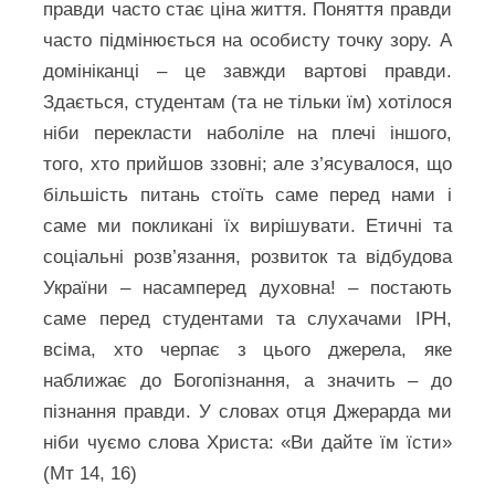
правди часто стає ціна життя. Поняття правди
часто підмінюється на особисту точку зору. А
домініканці – це завжди вартові правди.
Здається, студентам (та не тільки їм) хотілося
ніби перекласти наболіле на плечі іншого,
того, хто прийшов ззовні; але з’ясувалося, що
більшість питань стоїть саме перед нами і
саме ми покликані їх вирішувати. Етичні та
соціальні розв’язання, розвиток та відбудова
України – насамперед духовна! – постають
саме перед студентами та слухачами ІРН,
всіма, хто черпає з цього джерела, яке
наближає до Богопізнання, а значить – до
пізнання правди. У словах отця Джерарда ми
ніби чуємо слова Христа: «Ви дайте їм їсти»
(Мт 14, 16)