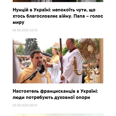
Нунцій в Україні: непокоїть чути, що
хтось благословляє війну. Папа – голос
миру
06.08.2026
10:53
Настоятель францисканців в Україні:
люди потребують духовної опори
05.08.2026
09:37