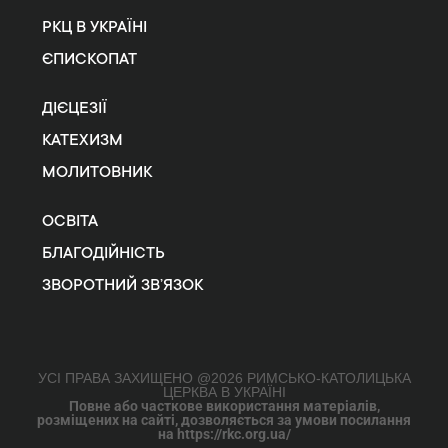
РКЦ В УКРАЇНІ
ЄПИСКОПАТ
ДІЄЦЕЗІЇ
КАТЕХИЗМ
МОЛИТОВНИК
ОСВІТА
БЛАГОДІЙНІСТЬ
ЗВОРОТНИЙ ЗВ’ЯЗОК
УСІ ПРАВА ЗАХИЩЕНО @2026 РИМСЬКО-КАТОЛИЦЬКА
ЦЕРКВА В УКРАЇНІ
Повне або часткове використання матеріалів,
розміщених на сайті, дозволяється за умови посилання
на https://rkc.org.ua/