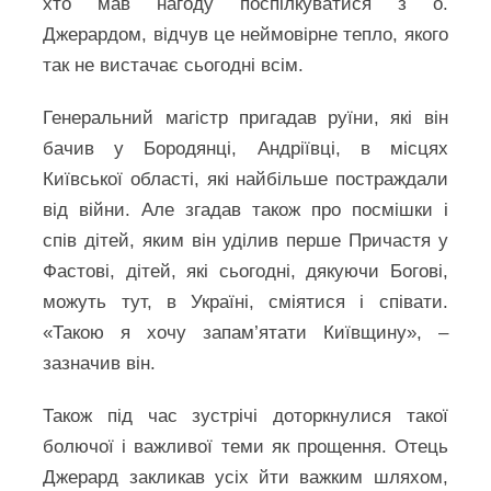
хто мав нагоду поспілкуватися з о.
Джерардом, відчув це неймовірне тепло, якого
так не вистачає сьогодні всім.
Генеральний магістр пригадав руїни, які він
бачив у Бородянці, Андріївці, в місцях
Київської області, які найбільше постраждали
від війни. Але згадав також про посмішки і
спів дітей, яким він уділив перше Причастя у
Фастові, дітей, які сьогодні, дякуючи Богові,
можуть тут, в Україні, сміятися і співати.
«Такою я хочу запам’ятати Київщину», –
зазначив він.
Також під час зустрічі доторкнулися такої
болючої і важливої теми як прощення. Отець
Джерард закликав усіх йти важким шляхом,