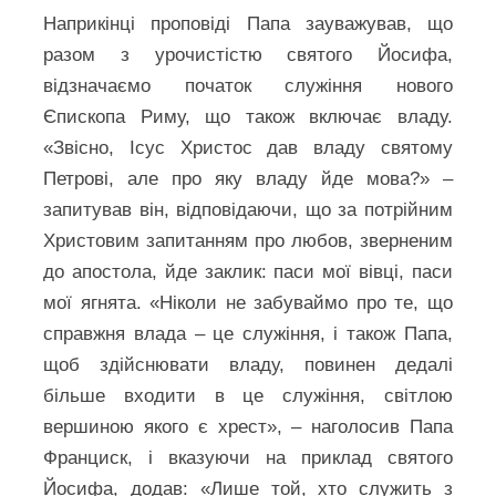
Наприкінці проповіді Папа зауважував, що
разом з урочистістю святого Йосифа,
відзначаємо початок служіння нового
Єпископа Риму, що також включає владу.
«Звісно, Ісус Христос дав владу святому
Петрові, але про яку владу йде мова?» –
запитував він, відповідаючи, що за потрійним
Христовим запитанням про любов, зверненим
до апостола, йде заклик: паси мої вівці, паси
мої ягнята. «Ніколи не забуваймо про те, що
справжня влада – це служіння, і також Папа,
щоб здійснювати владу, повинен дедалі
більше входити в це служіння, світлою
вершиною якого є хрест», – наголосив Папа
Франциск, і вказуючи на приклад святого
Йосифа, додав: «Лише той, хто служить з