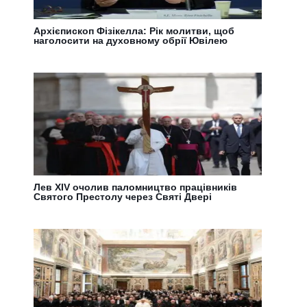
Архієпископ Фізікелла: Рік молитви, щоб
наголосити на духовному обрії Ювілею
Лев XIV очолив паломництво працівників
Святого Престолу через Святі Двері