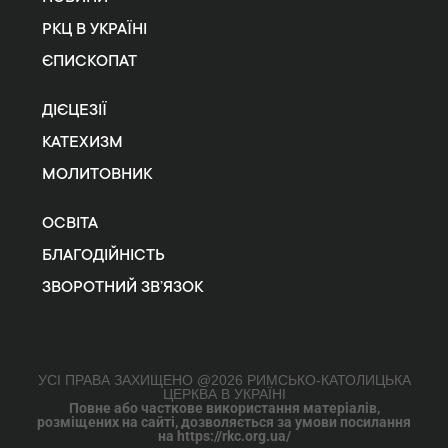
РКЦ В УКРАЇНІ
ЄПИСКОПАТ
ДІЄЦЕЗІЇ
КАТЕХИЗМ
МОЛИТОВНИК
ОСВІТА
БЛАГОДІЙНІСТЬ
ЗВОРОТНИЙ ЗВ’ЯЗОК
УСІ ПРАВА ЗАХИЩЕНО @2026 РИМСЬКО-КАТОЛИЦЬКА
ЦЕРКВА В УКРАЇНІ
Повне або часткове використання матеріалів,
розміщених на сайті, дозволяється за умови посилання
на https://rkc.org.ua/