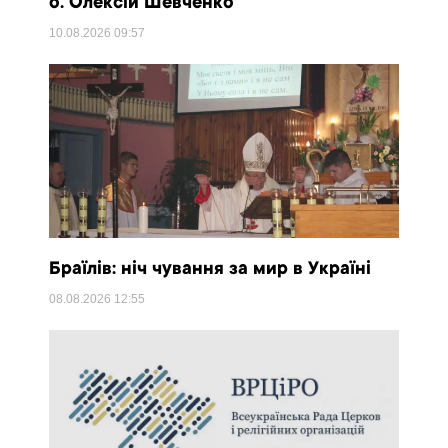
о. Олексій Шевченко
10.08.2026
09:57
Браїлів: ніч чування за мир в Україні
08.08.2026
12:55