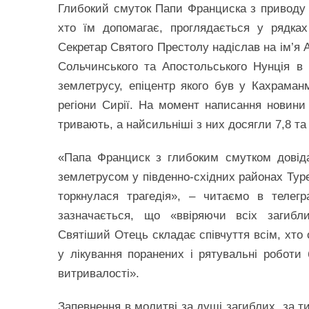
Глибокий смуток Папи Франциска з приводу 
хто їм допомагає, проглядається у рядках
Секретар Святого Престолу надіслав на ім’я 
Сольчинського та Апостольського Нунція в 
землетрусу, епіцентр якого був у Кахраманм
регіони Сирії. На момент написання новини
тривають, а найсильніші з них досягли 7,8 та 
«Папа Франциск з глибоким смутком довіда
землетрусом у південно-східних районах Туре
торкнулася трагедія», – читаємо в телегр
зазначається, що «ввіряючи всіх загибл
Святіший Отець складає співчуття всім, хто 
у лікування поранених і рятувальні роботи
витривалості».
Запевнення в молитві за душі загиблих, за ти