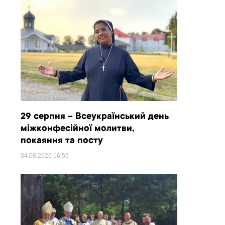
29 серпня – Всеукраїнський день
міжконфесійної молитви,
покаяння та посту
04.08.2026
16:59