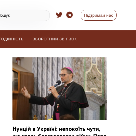
Підтримай нас
ГОДІЙНІСТЬ
ЗВОРОТНИЙ ЗВ’ЯЗОК
Нунцій в Україні: непокоїть чути,