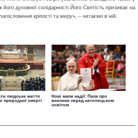
ак його духовної солідарності Його Святість призиває на
агословення кріпості та миру», – читаємо в ній.
ати людське життя
Нові мапи надії: Папа про
до природної смерті
виклики перед католицькою
освітою