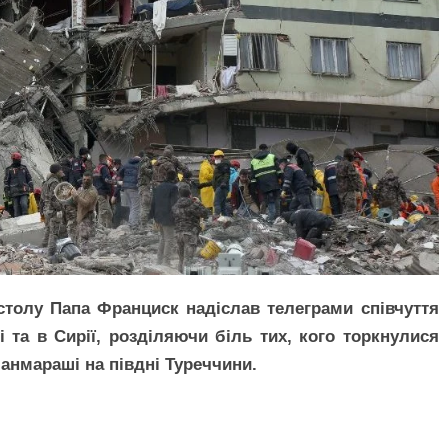
толу Папа Франциск надіслав телеграми співчуття
і та в Сирії, розділяючи біль тих, кого торкнулися
анмараші на півдні Туреччини.