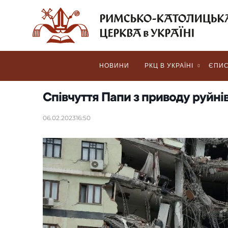
НОВИНИ
РКЦ В УКРАЇНІ
ЄПИС
Співчуття Папи з приводу руйнів
06.02.2023
16:50