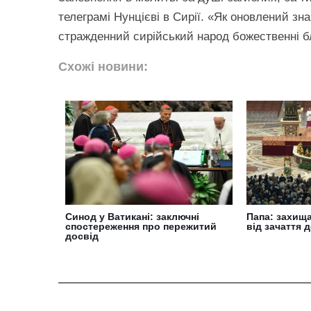
телеграмі Нунцієві в Сирії. «Як оновлений зн
стражденний сирійський народ божественні бл
Схожі новини:
Синод у Ватикані: заключні
Папа: захищ
спостереження про пережитий
від зачаття 
досвід