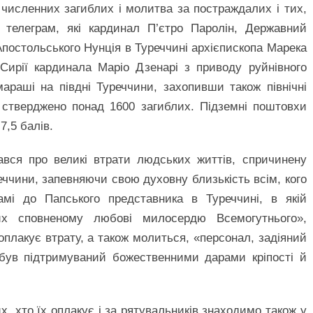
численних загиблих і молитва за постраждалих і тих,
 телеграм, які кардинал П’єтро Паролін, Державний
Апостольського Нунція в Туреччині архієпископа Марека
Сирії кардинала Маріо Дзенарі з приводу руйнівного
араші на півдні Туреччини, захопивши також північні
 стверджено понад 1600 загиблих. Підземні поштовхи
7,5 балів.
вся про великі втрати людських життів, спричинену
ччини, запевняючи свою духовну близькість всім, кого
амі до Папського представника в Туреччині, в якій
их сповненому любові милосердю Всемогутнього»,
оплакує втрату, а також молиться, «персонал, задіяний
 був підтримуваний божественними дарами кріпості й
х, хто їх оплакує і за рятувальників знаходимо також у