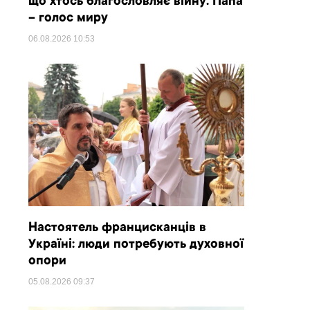
що хтось благословляє війну. Папа
– голос миру
06.08.2026
10:53
Настоятель францисканців в
Україні: люди потребують духовної
опори
05.08.2026
09:37