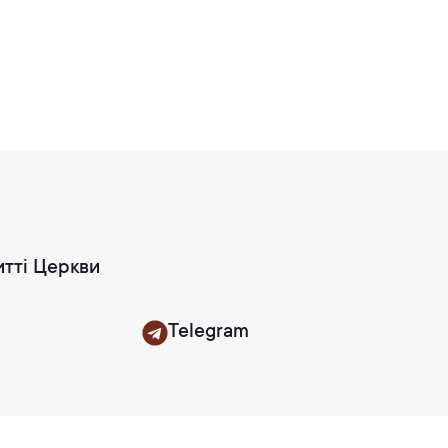
итті Церкви
Telegram