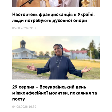
Настоятель францисканців в Україні:
люди потребують духовної опори
05.08.2026
09:37
29 серпня – Всеукраїнський день
міжконфесійної молитви, покаяння та
посту
04.08.2026
16:59