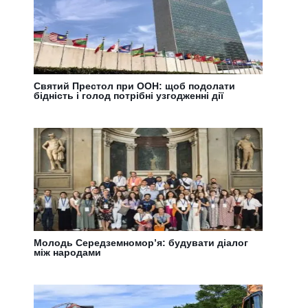
Святий Престол при ООН: щоб подолати
бідність і голод потрібні узгодженні дії
Молодь Середземномор’я: будувати діалог
між народами