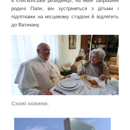
в єпископській резиденції, на який запрошені
родичі Папи, він зустрінеться з дітьми і
підлітками на місцевому стадіоні й відлетить
до Ватикану.
Схожі новини: