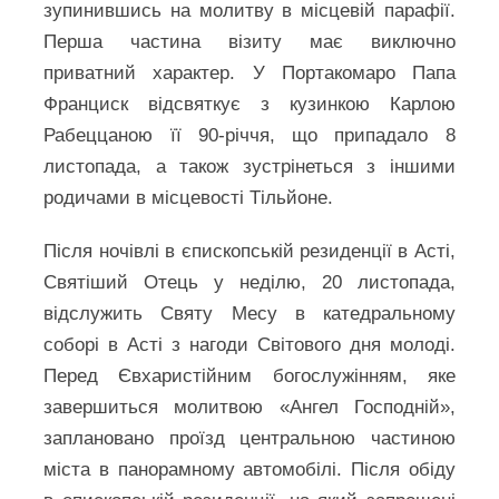
зупинившись на молитву в місцевій парафії.
Перша частина візиту має виключно
приватний характер. У Портакомаро Папа
Франциск відсвяткує з кузинкою Карлою
Рабеццаною її 90-річчя, що припадало 8
листопада, а також зустрінеться з іншими
родичами в місцевості Тільйоне.
Після ночівлі в єпископській резиденції в Асті,
Святіший Отець у неділю, 20 листопада,
відслужить Святу Месу в катедральному
соборі в Асті з нагоди Світового дня молоді.
Перед Євхаристійним богослужінням, яке
завершиться молитвою «Ангел Господній»,
заплановано проїзд центральною частиною
міста в панорамному автомобілі. Після обіду