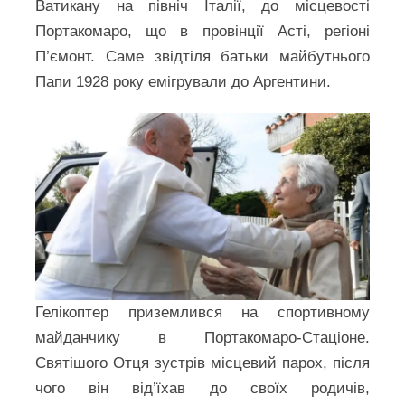
Ватикану на північ Італії, до місцевості
Портакомаро, що в провінції Асті, регіоні
П’ємонт. Саме звідтіля батьки майбутнього
Папи 1928 року емігрували до Аргентини.
Гелікоптер приземлився на спортивному
майданчику в Портакомаро-Стаціоне.
Святішого Отця зустрів місцевий парох, після
чого він від’їхав до своїх родичів,