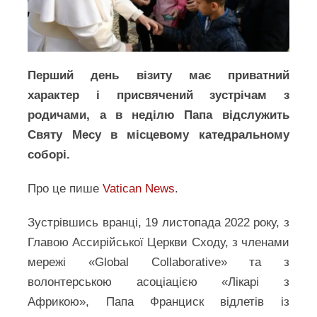
Перший день візиту має приватний
характер і присвячений зустрічам з
родичами, а в неділю Папа відслужить
Святу Месу в місцевому катедральному
соборі.
Про це пише
Vatican News
.
Зустрівшись вранці, 19 листопада 2022 року, з
Главою Ассирійської Церкви Сходу, з членами
мережі «Global Collaborative» та з
волонтерською асоціацією «Лікарі з
Африкою», Папа Франциск відлетів із