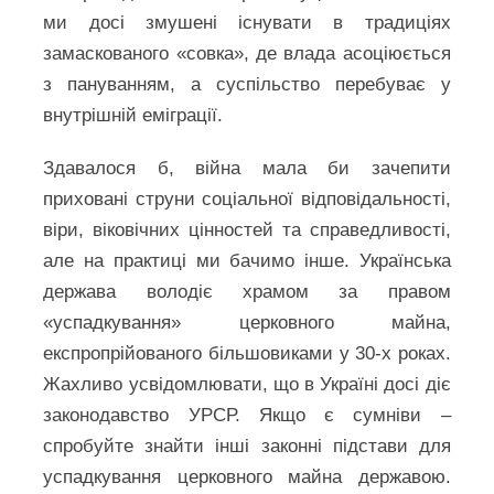
ми досі змушені існувати в традиціях
замаскованого «совка», де влада асоціюється
з пануванням, а суспільство перебуває у
внутрішній еміграції.
Здавалося б, війна мала би зачепити
приховані струни соціальної відповідальності,
віри, віковічних цінностей та справедливості,
але на практиці ми бачимо інше. Українська
держава володіє храмом за правом
«успадкування» церковного майна,
експропрійованого більшовиками у 30-х роках.
Жахливо усвідомлювати, що в Україні досі діє
законодавство УРСР. Якщо є сумніви –
спробуйте знайти інші законні підстави для
успадкування церковного майна державою.