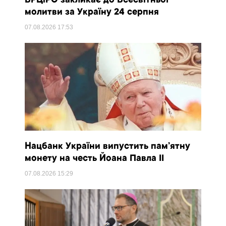
ВРЦіРО закликає до Всесвітньої
молитви за Україну 24 серпня
07.08.2026
17:53
Нацбанк України випустить пам’ятну
монету на честь Йоана Павла II
07.08.2026
15:29