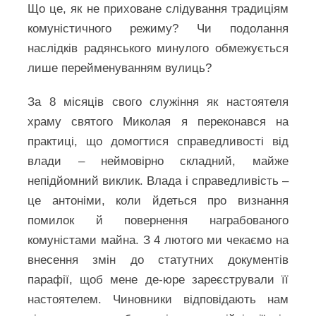
Що це, як не приховане слідування традиціям
комуністичного режиму? Чи подолання
наслідків радянського минулого обмежується
лише перейменуванням вулиць?
За 8 місяців свого служіння як настоятеля
храму святого Миколая я переконався на
практиці, що домогтися справедливості від
влади – неймовірно складний, майже
непідйомний виклик. Влада і справедливість –
це антоніми, коли йдеться про визнання
помилок й повернення награбованого
комуністами майна. З 4 лютого ми чекаємо на
внесення змін до статутних документів
парафії, щоб мене де-юре зареєстрували її
настоятелем. Чиновники відповідають нам