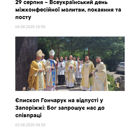
29 серпня – Всеукраїнський день
міжконфесійної молитви, покаяння та
посту
04.08.2026
16:59
Єпископ Гончарук на відпусті у
Запоріжжі: Бог запрошує нас до
співпраці
03.08.2026
09:58