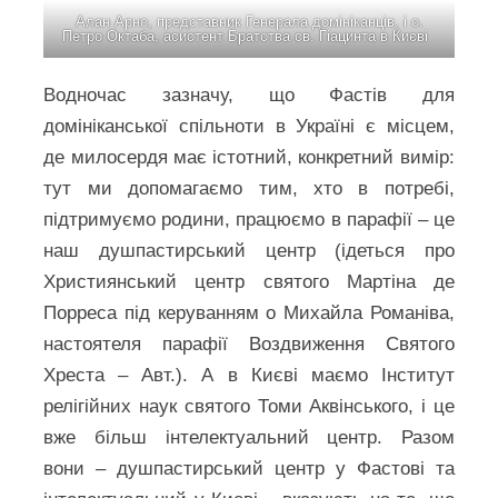
Алан Арно, представник Генерала домініканців, і о.
Петро Октаба, асистент Братства св. Гіацинта в Києві
Водночас зазначу, що Фастів для
домініканської спільноти в Україні є місцем,
де милосердя має істотний, конкретний вимір:
тут ми допомагаємо тим, хто в потребі,
підтримуємо родини, працюємо в парафії – це
наш душпастирський центр (ідеться про
Християнський центр святого Мартіна де
Порреса під керуванням о Михайла Романіва,
настоятеля парафії Воздвиження Святого
Хреста – Авт.). А в Києві маємо Інститут
релігійних наук святого Томи Аквінського, і це
вже більш інтелектуальний центр. Разом
вони – душпастирський центр у Фастові та