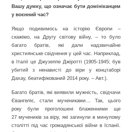
Вашу думку, що означає бути домініканцем
у воєнний час?
Якщо подивимось на історію Європи –
скажімо, на Другу світову війну, – то було
багато братів, які дали надзвичайне
християнське свідчення у цей час. Наприклад,
в Італії це Джузеппе Джіротті (1905-1945; був
убитий з ненависті до віри у концтаборі
Дахау, беатифікований 2014 року. – Авт.).
Багато братів, які виявили мужність, свідчачи
Євангеліє, стали мучениками… Так, цього
року були проголошені блаженними ще
27 мучеників за віру, які загинули в минулому
столітті під час громадянської війни в Іспанії.