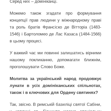
Серед них – домініканці.
Можемо також згадати про формування
концепції прав людини у міжнародному праві
та роль братів Франсіско де Вітторіа (1483-
1546) і Бартоломео де Лас Казаса (1484-1566)
в цьому процесі.
У важкий час ми повинні залишатись вірними
нашому покликанню, допомагати ближнім,
проголошувати Слово Боже.
Молитва за український народ продовжує
лунати в усіх домініканських спільнотах,
також і в ключових для Ордену святинях?
Так, звісно. В римській базиліці святої Сабіни,