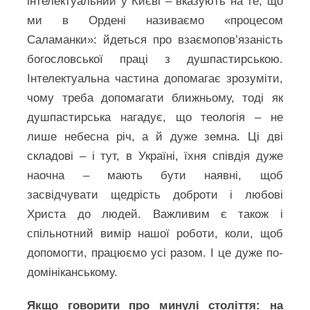
інтелектуальний у Києві – вказують на те, що
ми в Ордені називаємо «процесом
Саламанки»: йдеться про взаємопов’язаність
богословської праці з душпастирською.
Інтелектуальна частина допомагає зрозуміти,
чому треба допомагати ближньому, тоді як
душпастирська нагадує, що теологія – не
лише небесна річ, а й дуже земна. Ці дві
складові – і тут, в Україні, їхня співдія дуже
наочна – мають бути наявні, щоб
засвідчувати щедрість доброти і любові
Христа до людей. Важливим є також і
спільнотний вимір нашої роботи, коли, щоб
допомогти, працюємо усі разом. І це дуже по-
домініканському.
Якщо говорити про минулі століття: на