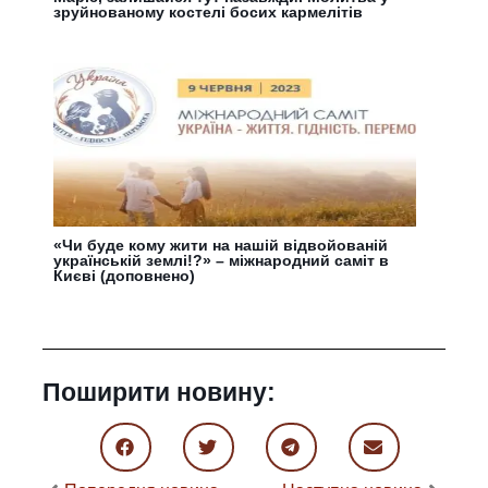
зруйнованому костелі босих кармелітів
«Чи буде кому жити на нашій відвойованій
українській землі!?» – міжнародний саміт в
Києві (доповнено)
Поширити новину: