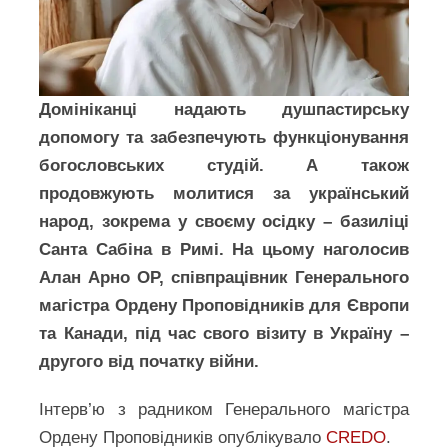
Домініканці надають душпастирську
допомогу та забезпечують функціонування
богословських студій. А також
продовжують молитися за український
народ, зокрема у своєму осідку – базиліці
Санта Сабіна в Римі. На цьому наголосив
Алан Арнo ОP, співпрацівник Генерального
магістра Ордену Проповідників для Європи
та Канади, під час свого візиту в Україну –
другого від початку війни.
Інтерв’ю з радником Генерального магістра
Ордену Проповідників опублікувало
CREDO
.