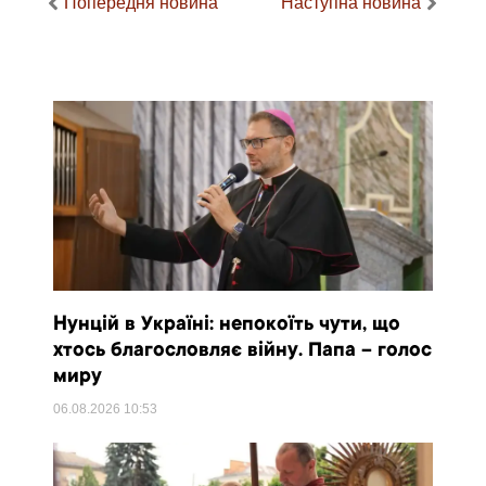
Попередня новина
Наступна новина
Нунцій в Україні: непокоїть чути, що
хтось благословляє війну. Папа – голос
миру
06.08.2026
10:53