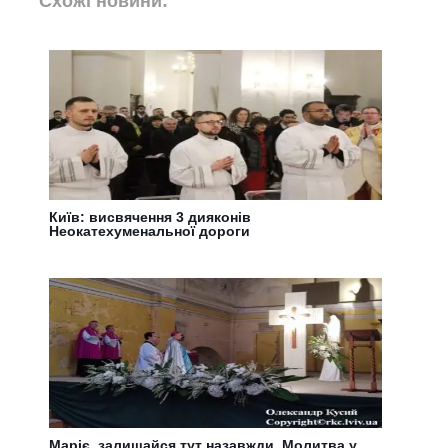
Схожі новини:
Київ: висвячення 3 дияконів
Неокатехуменальної дороги
Маріє, залишайся тут назавжди. Молитва у