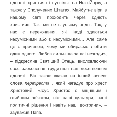
єдності християн і суспільства Нью-Йорку, а
також у Сполучених Штатах. Майбутнє віри в
нашому світі проходить через єдність
християн. Так, ми не в усьому згідні. Так, у
нас є переконання, які іноді здаються
несумісними або є несумісними… Але саме
це є причиною, чому ми обираємо любити
один одного. Любов сильніша за всі незгоди»,
– підкреслив Святіший Отець, висловлюючи
своє заохочення трудитися над досягненням
єдності. Він також вказав на інший аспект
слова
перехрестя
, який нагадує про хрест
Христовий. «Ісус Христос є міцнішим і
глибшим зв’язком, ніж наші культури, наші
політичні рішення і навіть наші доктрини», –
зауважив Папа.