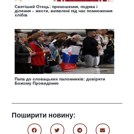
Святіший Отець: приношення, подяка і
ділення – жести, виявлені під час помноження
хлібів
Папа до словацьких паломників: довіряти
Божому Провидінню
Поширити новину: