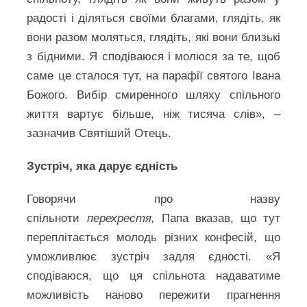
радості і діляться своїми благами, глядіть, як
вони разом моляться, глядіть, які вони близькі
з бідними. Я сподіваюся і молюся за те, щоб
саме це сталося тут, на парафії святого Івана
Божого. Вибір смиренного шляху спільного
життя вартує більше, ніж тисяча слів», –
зазначив Святіший Отець.
Зустріч, яка дарує єдність
Говорячи про назву
спільноти
перехрестя,
Папа вказав, що тут
переплітається молодь різних конфесій, що
уможливлює зустріч задля єдності. «Я
сподіваюся, що ця спільнота надаватиме
можливість наново пережити прагнення