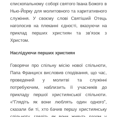
єпископальному соборі святого Івана Божого в
Нью-Йорку для молитовного та харитативного
служіння. У своєму слові Святіший Отець
наголосив на плеканні єдності, вказуючи на
приклад перших християн та зв’язок з
Христом.
Наслідуючи перших християн
Говорячи про спільну місію нової спільноти,
Папа Франциск висловив сподівання, що час,
проведений у молитві та служінні
потребуючим, наблизить її учасників до
прикладу першої християнської спільноти.
«“Глядіть як вони люблять один одного”,
сказали би ті, хто бачив першу християнську
спільноту, глядіть як вони живуть разом у