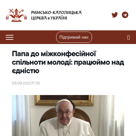
Підтримай нас
Папа до міжконфесійної
спільноти молоді: працюймо над
єдністю
09.09.2022
17:35