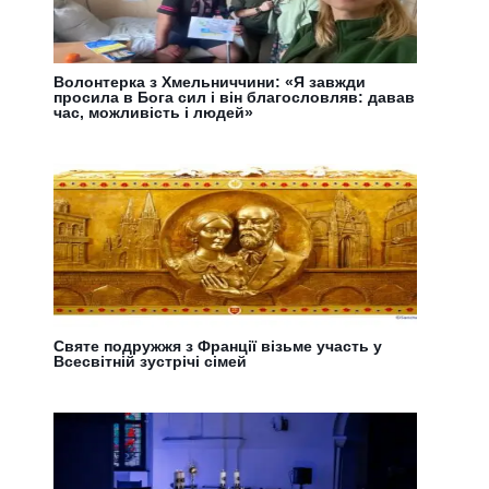
Волонтерка з Хмельниччини: «Я завжди
просила в Бога сил і він благословляв: давав
час, можливість і людей»
Святе подружжя з Франції візьме участь у
Всесвітній зустрічі сімей