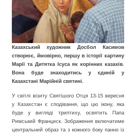
Казахський художник Досбол Касимов
створює, ймовірно, першу в історії картину
Марії та Дитятка Ісуса як корінних казахів.
Вона буде знаходитись у єдиній у
Казахстані Марійній святині.
У світлі візиту Святішого Отця 13-15 вересня
у Казахстан є сподівання, що цю ікону, яка
буде у вигляді триптиху, освятить Папа
Римський Франциск. Зображення включатиме
центральний образ та з кожного боку панно із