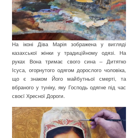
На іконі Діва Марія зображена у вигляді
казахської жінки у традиційному одязі. На
руках Вона тримає свого сина – Дитятко
Ісуса, огорнутого одягом дорослого чоловіка,
що є знаком Його майбутньої смерті, та
вбраного у туніку, яку Господь одягне під час
своєї Хресної Дороги.