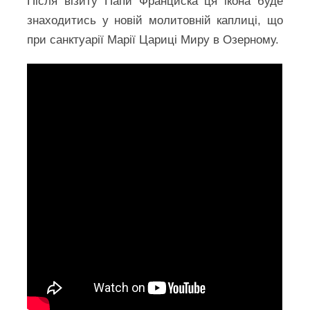
Після візиту Папи Франциска ця ікона буде
знаходитись у новій молитовній каплиці, що
при санктуарії Марії Цариці Миру в Озерному.