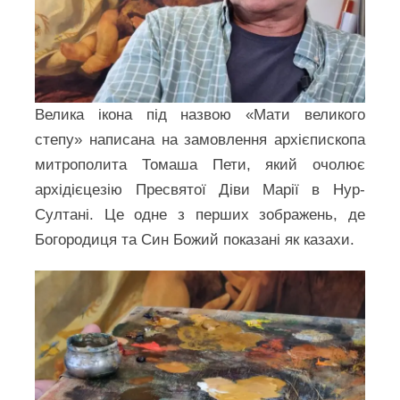
Велика ікона під назвою «Мати великого
степу» написана на замовлення архієпископа
митрополита Томаша Пети, який очолює
архідієцезію Пресвятої Діви Марії в Нур-
Султані. Це одне з перших зображень, де
Богородиця та Син Божий показані як казахи.