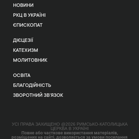
НОВИНИ
РКЦ В УКРАЇНІ
ЄПИСКОПАТ
ДІЄЦЕЗІЇ
КАТЕХИЗМ
МОЛИТОВНИК
ОСВІТА
БЛАГОДІЙНІСТЬ
ЗВОРОТНИЙ ЗВ’ЯЗОК
УСІ ПРАВА ЗАХИЩЕНО @2026 РИМСЬКО-КАТОЛИЦЬКА
ЦЕРКВА В УКРАЇНІ
Повне або часткове використання матеріалів,
розміщених на сайті, дозволяється за умови посилання