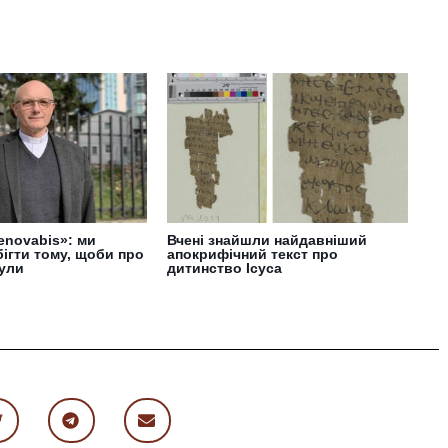
enovabis»: ми
Вчені знайшли найдавніший
ігти тому, щоби про
апокрифічний текст про
були
дитинство Ісуса