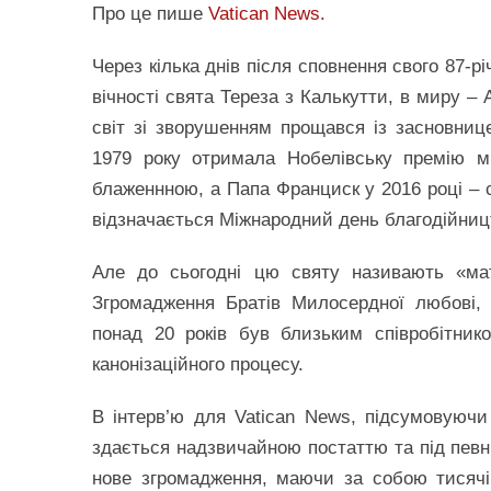
Про це пише
Vatican News.
Через кілька днів після сповнення свого 87-рі
вічності свята Тереза з Калькутти, в миру –
світ зі зворушенням прощався із засновниц
1979 року отримала Нобелівську премію м
блаженнною, а Папа Франциск у 2016 році – 
відзначається Міжнародний день благодійниц
Але до сьогодні цю святу називають «мат
Згромадження Братів Милосердної любові, 
понад 20 років був близьким співробітник
канонізаційного процесу.
В інтерв’ю для Vatican News, підсумовуючи
здається надзвичайною постаттю та під певн
нове згромадження, маючи за собою тисячі