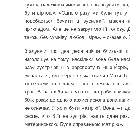
зуміла належним чином все організувати, во
бути вірною». «Одного разу ми були тут, у 
подобається бачити ці зусилля”, маючи н
прикладом. Але це не закрутило їй голову. 
також, без сумніву, любов і віра», – сказав о.
Згадуючи про два десятиріччя близької с
наголошує на тому, наскільки вона була насп
разу зустрічав її в аеропорту в Нью-Йорку
монастиря, вже через кілька хвилин Мати Те
тістечками та з чаєм і кавою. «Вона постав
троє. Вона зробила точно те, що робить мама
60-х роках до одного архиєпископа вона напи
не означає. Я хочу бути матір’ю”. Вона, – пі
серце. Хто б її не зустрів, навіть один раз
материнською. Була справжньою матір’ю».