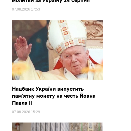
молитви за Україну 24 серпня
07.08.2026
17:53
Нацбанк України випустить
пам’ятну монету на честь Йоана
Павла II
07.08.2026
15:29