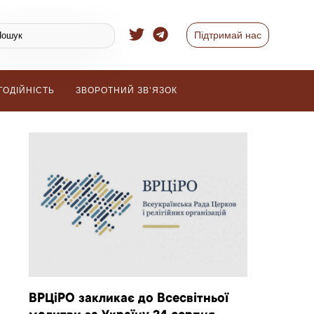
Підтримай нас
ГОДІЙНІСТЬ
ЗВОРОТНИЙ ЗВ’ЯЗОК
ВРЦіРО закликає до Всесвітньої