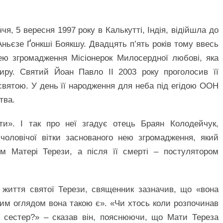
ччя, 5 вересня 1997 року в Калькутті, Індія, відійшла до
 Аньєзе Ґонкші Боякшу. Двадцять п’ять років тому ввесь
ею згромадження Місіонерок Милосердної любові, яка
иру. Святий Йоан Павло ІІ 2003 року проголосив її
святою. У день її народження для неба під егідою ООН
тва.
и». І так про неї згадує отець Браян Колодейчук,
чоловічої вітки заснованого нею згромадження, який
ом Матері Терези, а після її смерті – постулятором
 життя святої Терези, священник зазначив, що «вона
им оглядом вона такою є». «Чи хтось коли розпочинав
 сестер?» – сказав він, пояснюючи, що Мати Тереза