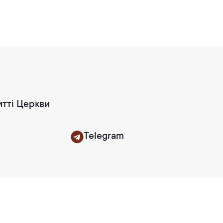
итті Церкви
Telegram