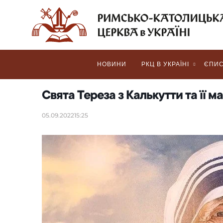
НОВИНИ
РКЦ В УКРАЇНІ
ЄПИС
Свята Тереза з Калькутти та її 
05.09.2022
15:25