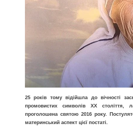
25 років тому відійшла до вічності за
промовистих символів ХХ століття, л
проголошена святою 2016 року. Постулят
материнський аспект цієї постаті.