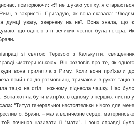
дночас, повторюючи: «Я не шукаю успіху, я стараються
Римі, в захристії. Пригадую, як вона сказала: “Людям
а думці увагу, звернену на неї. Вона знала, що є
Думаю, що однією з її великих чеснот була покора. Як
 Браян.
півпраці зі святою Терезою з Калькутти, священник
равді «материнською». Він розповів про те, як одного
, куди вона прилетіла з Риму. Коли вони приїхали до
реза прийшла до розмовниці, тримаючи в руках тацю з
ила тацю на стіл і кожному піднесла чашку. Нас було
. Вона хотіла бути матір’ю. в одному з перших листів у
сала: “Титул генеральної настоятельки нічого для мене
дкреслив о. Браян, – мала величезне серце, материнське
, той починав називати її “мати”. І вона справді була