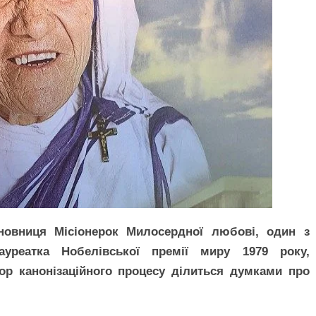
сновниця Місіонерок Милосердної любові, один з
ауреатка Нобелівської премії миру 1979 року,
ор канонізаційного процесу ділиться думками про