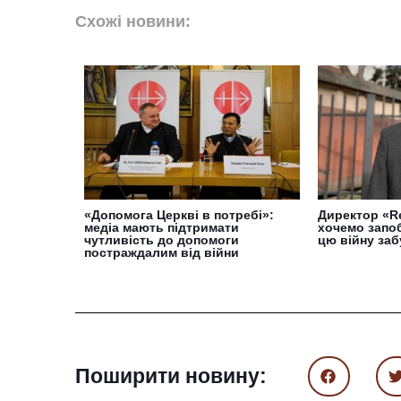
Схожі новини:
«Допомога Церкві в потребі»:
Директор «R
медіа мають підтримати
хочемо запоб
чутливість до допомоги
цю війну за
постраждалим від війни
Поширити новину: