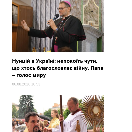
Нунцій в Україні: непокоїть чути,
що хтось благословляє війну. Папа
– голос миру
06.08.2026
10:53