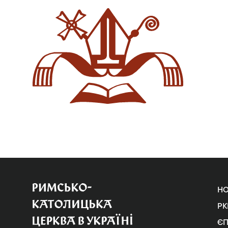
Н
РК
Є