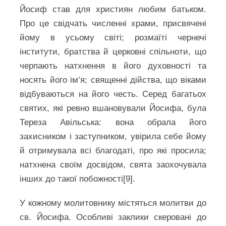
Йосиф став для християн любим батьком.
Про це свідчать численні храми, присвячені
йому в усьому світі; розмаїті чернечі
інститути, братства й церковні спільноти, що
черпають натхнення в його духовності та
носять його ім’я; священні дійства, що віками
відбуваються на його честь. Серед багатьох
святих, які ревно вшановували Йосифа, була
Тереза Авільська: вона обрала його
захисником і заступником, увірила себе йому
й отримувала всі благодаті, про які просила;
натхнена своїм досвідом, свята заохочувала
інших до такої побожності[9].
У кожному молитовнику містяться молитви до
св. Йосифа. Особливі заклики скеровані до