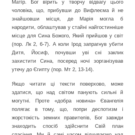
Матір. Бог вірить у творчу відвагу цього
чоловіка, що, прибувши до Вифлеєма й не
знайшовши місця, де Марія могла б
народити, облаштував у стайні найгостинніше
місце для Сина Божого, Який прийшов у світ
(пор. Лк 2, 6-7). А коли Ірод запрагнув убити
Дитя, Йосиф, почувши уві сні заклик
захистити Сина, посеред ночі зорганізував
утечу до Єгипту (пор. Мт 2, 13-14).
Якщо читати ці тексти поверхово, може
здатися, що над світом панують сильні й
могутні. Проте «добра новина» Євангелія
полягає в тому, що, попри деспотизм і
жорстокість земних правителів, Бог завжди
знаходить спосіб здійснити Свій план
спасіння. Ми й самі часом відчуваємо над