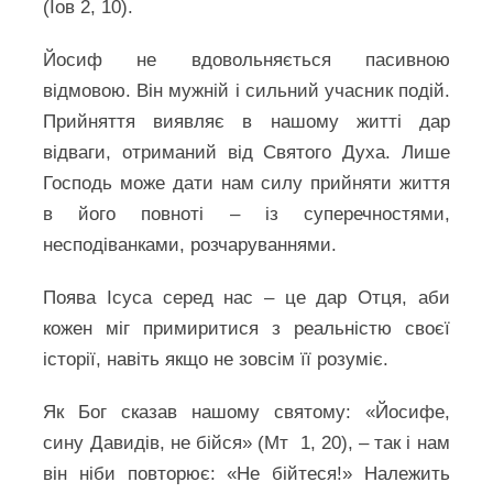
(Іов 2, 10).
Йосиф не вдовольняється пасивною
відмовою. Він мужній і сильний учасник подій.
Прийняття виявляє в нашому житті дар
відваги, отриманий від Святого Духа. Лише
Господь може дати нам силу прийняти життя
в його повноті – із суперечностями,
несподіванками, розчаруваннями.
Поява Ісуса серед нас – це дар Отця, аби
кожен міг примиритися з реальністю своєї
історії, навіть якщо не зовсім її розуміє.
Як Бог сказав нашому святому: «Йосифе,
сину Давидів, не бійся» (Мт 1, 20), – так і нам
він ніби повторює: «Не бійтеся!» Належить