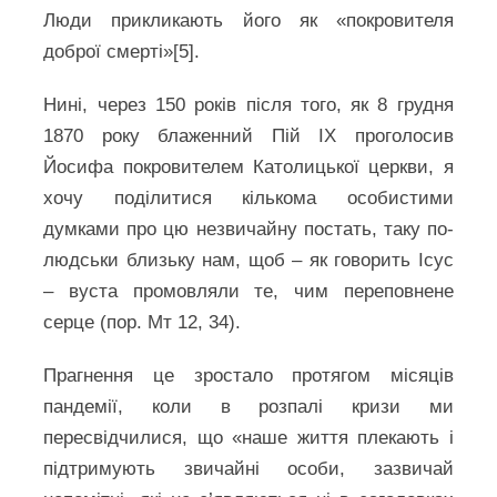
Люди прикликають його як «покровителя
доброї смерті»[5].
Нині, через 150 років після того, як 8 грудня
1870 року блаженний Пій ІХ проголосив
Йосифа покровителем Католицької церкви, я
хочу поділитися кількома особистими
думками про цю незвичайну постать, таку по-
людськи близьку нам, щоб – як говорить Ісус
– вуста промовляли те, чим переповнене
серце (пор. Мт 12, 34).
Прагнення це зростало протягом місяців
пандемії, коли в розпалі кризи ми
пересвідчилися, що «наше життя плекають і
підтримують звичайні особи, зазвичай