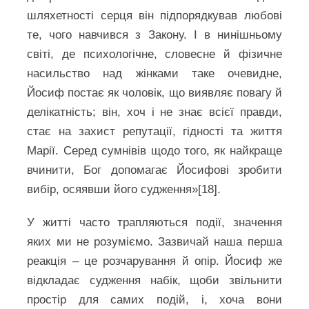
шляхетності серця він підпорядкував любові
те, чого навчився з Закону. І в нинішньому
світі, де психологічне, словесне й фізичне
насильство над жінками таке очевидне,
Йосиф постає як чоловік, що виявляє повагу й
делікатність; він, хоч і не знає всієї правди,
стає на захист репутації, гідності та життя
Марії. Серед сумнівів щодо того, як найкраще
вчинити, Бог допомагає Йосифові зробити
вибір, осяявши його судження»[18].
У житті часто трапляються події, значення
яких ми не розуміємо. Зазвичай наша перша
реакція – це розчарування й опір. Йосиф же
відкладає судження набік, щоби звільнити
простір для самих подій, і, хоча вони