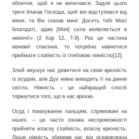
обличчя, щоб я не величався. Задля цього
тричі благав Господа, щоб він відступився від
мене, та Він сказав мені: Досить тобі Моєї
благодаті, адже [Моя] сила виявляється в
немочі!» (2 Кор 12, 7-9). Раз це частина
ікономії спасіння, то потрібно навчитися
приймати слабкість із глибокою ніжністю[12].
Злий змушує нас дивитися на свою крихкість
із осудом, але Дух ніжно виводить її на денне
світло. Ніжність – це найкращий спосіб
торкнутися того, що в нас крихке.
Осуд і показування пальцем, спрямовані на
інших, – це часто ознака неспроможності
прийняти власну слабкість, власну крихкість.
Лише ніжність збереже нас від оскаржувача