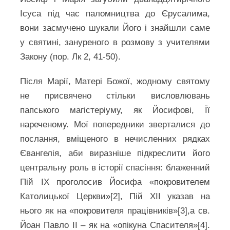
Ісуса під час паломництва до Єрусалима,
вони засмучено шукали Його і знайшли саме
у святині, зануреного в розмову з учителями
Закону (пор. Лк 2, 41-50).
Після Марії, Матері Божої, жодному святому
не присвячено стільки висловлювань
папського магістеріуму, як Йосифові, Її
нареченому. Мої попередники зверталися до
послання, вміщеного в нечисленних рядках
Євангелія, аби виразніше підкреслити його
центральну роль в історії спасіння: блаженний
Пій ІХ проголосив Йосифа «покровителем
Католицької Церкви»[2], Пій XII указав на
нього як на «покровителя працівників»[3],а св.
Йоан Павло ІІ – як на «опікуна Спасителя»[4].