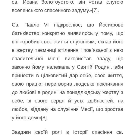
св. Йоана Золотоустого, він «став слугою
вселенського спасенного задуму»[7].
Св. Павло VI підкреслює, що Йосифове
батьківство конкретно виявилось у тому, що
він «зробив своє життя служінням, склав його
в жертву таємниці втілення і пов’язаної з нею
спасительної місії; використав владу, що
законно йому належала у Святій Родині, аби
принести в цілковитий дар себе, своє життя,
свою працю; перетворив людське покликання
до любові в родині на понадлюдську жертву з
себе, зі свого серця й усіх здібностей, на
любов, віддану на служіння Месії, що зростав
у його домі»[8].
Завдяки своїй ролі в історії спасіння св.