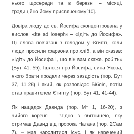
нього щосереди та в березні – місяці,
традиційно йому присвяченому[10].
Довіра люду до св. Йосифа сконцентрована у
вислові «Ite ad Ioseph» – «Ідіть до Йосифа».
Ці слова пов’язані з голодом у Єгипті, коли
люди просили фараона про хліб, а він сказав:
«Ідіть до Йосифа і, що він вам скаже, робіть»
(Бут 41, 55). Ішлося про Йосифа, сина Якова,
якого брати продали через заздрість (пор. Бут
37, 11-28) і який, як розповідає Біблія, потім
став правителем Єгипту (пор. Бут 41, 41-44).
Як нащадок Давида (пор. Мт 1, 16-20), з
чийого кореня – згідно з обітницею, яку
отримав Давид від пророка Натана (пор. 2Сам
7), – мав народитися Ісус, і як наречений