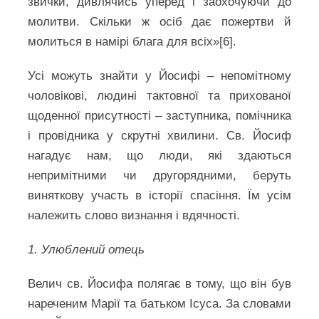
звички, дивлячись уперед і заохочуючи до
молитви. Скільки ж осіб дає пожертви й
молиться в намірі блага для всіх»[6].
Усі можуть знайти у Йосифі – непомітному
чоловікові, людині тактовної та прихованої
щоденної присутності – заступника, помічника
і провідника у скрутні хвилини. Св. Йосиф
нагадує нам, що люди, які здаються
непримітними чи другорядними, беруть
виняткову участь в історії спасіння. Їм усім
належить слово визнання і вдячності.
1. Улюблений отець
Велич св. Йосифа полягає в тому, що він був
нареченим Марії та батьком Ісуса. За словами