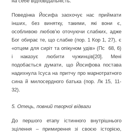
на себе відповідальність.
Поведінка Йосифа заохочує нас приймати
інших, без винятку, такими, які вони є,
особливою любов’ю оточуючи слабких, адже
Бог обирає те, що слабке (пор. 1 Кор 1, 27), є
«отцем для сиріт та опікуном удів» (Пс 68, 6)
і наказує любити чужинців[20]. Мені
подобається думати, що Йосифова постава
надихнула Ісуса на притчу про марнотратного
сина й милосердного батька (пор. Лк 15, 11-
32).
5. Отець, повний творчої відваги
До першого етапу істинного внутрішнього
зцілення – примирення зі своєю історією,