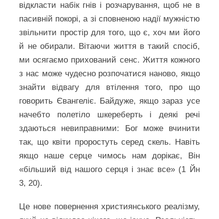
відкласти набік гнів і розчарування, щоб не в
пасивній покорі, а зі сповненою надії мужністю
звільнити простір для того, що є, хоч ми його
й не обирали. Вітаючи життя в такий спосіб,
ми осягаємо прихований сенс. Життя кожного
з нас може чудесно розпочатися наново, якщо
знайти відвагу для втілення того, про що
говорить Євангеліє. Байдуже, якщо зараз усе
начебто полетіло шкереберть і деякі речі
здаються невиправними: Бог може вчинити
так, що квіти проростуть серед скель. Навіть
якщо наше серце чимось нам дорікає, Він
«більший від нашого серця і знає все» (1 Йн
3, 20).
Це нове повернення християнського реалізму,