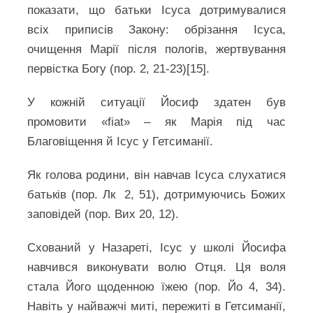
показати, що батьки Ісуса дотримувалися
всіх приписів Закону: обрізання Ісуса,
очищення Марії після пологів, жертвування
первістка Богу (пор. 2, 21-23)[15].
У кожній ситуації Йосиф здатен був
промовити «fiat» – як Марія під час
Благовіщення й Ісус у Гетсиманії.
Як голова родини, він навчав Ісуса слухатися
батьків (пор. Лк 2, 51), дотримуючись Божих
заповідей (пор. Вих 20, 12).
Схований у Назареті, Ісус у школі Йосифа
навчився виконувати волю Отця. Ця воля
стала Його щоденною їжею (пор. Йо 4, 34).
Навіть у найважчі миті, пережиті в Гетсиманії,