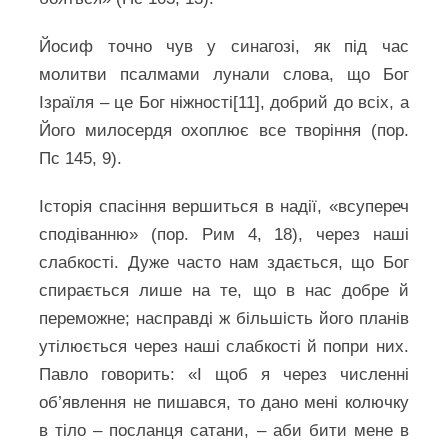
Йосиф точно чув у синагозі, як під час
молитви псалмами лунали слова, що Бог
Ізраїля – це Бог ніжності[11], добрий до всіх, а
Його милосердя охоплює все творіння (пор.
Пс 145, 9).
Історія спасіння вершиться в надії, «всупереч
сподіванню» (пор. Рим 4, 18), через наші
слабкості. Дуже часто нам здається, що Бог
спирається лише на те, що в нас добре й
переможне; насправді ж більшість його планів
утілюється через наші слабкості й попри них.
Павло говорить: «І щоб я через численні
об’явлення не пишався, то дано мені колючку
в тіло – посланця сатани, – аби бити мене в