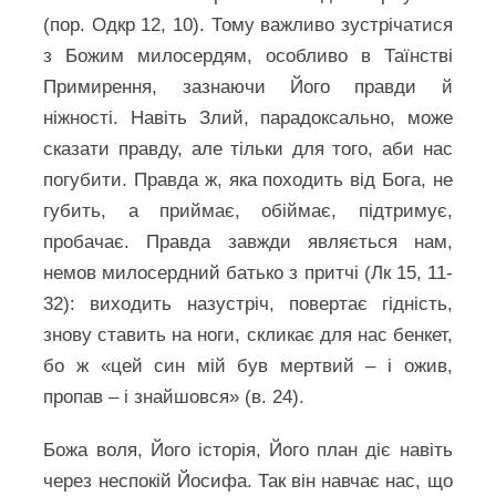
(пор. Одкр 12, 10). Тому важливо зустрічатися
з Божим милосердям, особливо в Таїнстві
Примирення, зазнаючи Його правди й
ніжності. Навіть Злий, парадоксально, може
сказати правду, але тільки для того, аби нас
погубити. Правда ж, яка походить від Бога, не
губить, а приймає, обіймає, підтримує,
пробачає. Правда завжди являється нам,
немов милосердний батько з притчі (Лк 15, 11-
32): виходить назустріч, повертає гідність,
знову ставить на ноги, скликає для нас бенкет,
бо ж «цей син мій був мертвий – і ожив,
пропав – і знайшовся» (в. 24).
Божа воля, Його історія, Його план діє навіть
через неспокій Йосифа. Так він навчає нас, що