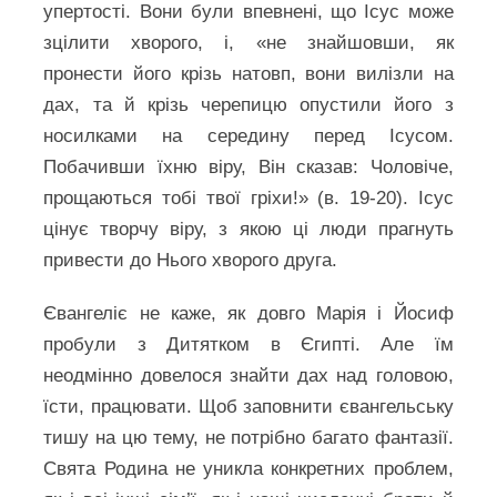
упертості. Вони були впевнені, що Ісус може
зцілити хворого, і, «не знайшовши, як
пронести його крізь натовп, вони вилізли на
дах, та й крізь черепицю опустили його з
носилками на середину перед Ісусом.
Побачивши їхню віру, Він сказав: Чоловіче,
прощаються тобі твої гріхи!» (в. 19-20). Ісус
цінує творчу віру, з якою ці люди прагнуть
привести до Нього хворого друга.
Євангеліє не каже, як довго Марія і Йосиф
пробули з Дитятком в Єгипті. Але їм
неодмінно довелося знайти дах над головою,
їсти, працювати. Щоб заповнити євангельську
тишу на цю тему, не потрібно багато фантазії.
Свята Родина не уникла конкретних проблем,