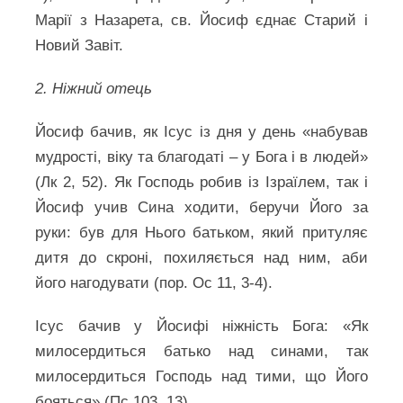
Марії з Назарета, св. Йосиф єднає Старий і
Новий Завіт.
2. Ніжний отець
Йосиф бачив, як Ісус із дня у день «набував
мудрості, віку та благодаті – у Бога і в людей»
(Лк 2, 52). Як Господь робив із Ізраїлем, так і
Йосиф учив Сина ходити, беручи Його за
руки: був для Нього батьком, який притуляє
дитя до скроні, похиляється над ним, аби
його нагодувати (пор. Ос 11, 3-4).
Ісус бачив у Йосифі ніжність Бога: «Як
милосердиться батько над синами, так
милосердиться Господь над тими, що Його
бояться» (Пс 103, 13).