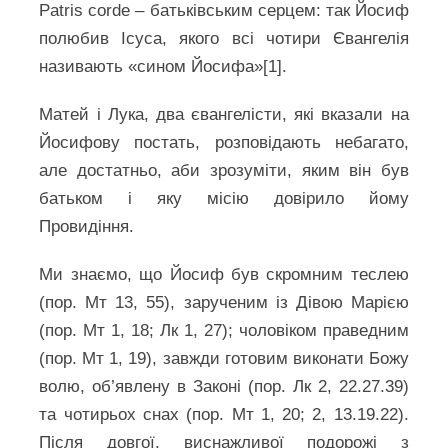
Patris corde – батьківським серцем: так Йосиф
полюбив Ісуса, якого всі чотири Євангелія
називають «сином Йосифа»[1].
Матей і Лука, два євангелісти, які вказали на
Йосифову постать, розповідають небагато,
але достатньо, аби зрозуміти, яким він був
батьком і яку місію довірило йому
Провидіння.
Ми знаємо, що Йосиф був скромним теслею
(пор. Мт 13, 55), зарученим із Дівою Марією
(пор. Мт 1, 18; Лк 1, 27); чоловіком праведним
(пор. Мт 1, 19), завжди готовим виконати Божу
волю, об’явлену в Законі (пор. Лк 2, 22.27.39)
та чотирьох снах (пор. Мт 1, 20; 2, 13.19.22).
Після довгої, виснажливої подорожі з