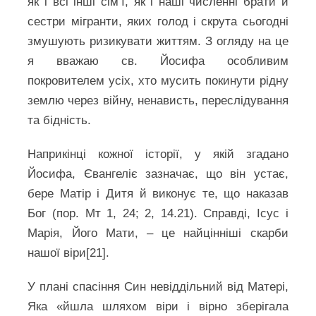
як і всі інші сім’ї, як і наші численні брати й
сестри мігранти, яких голод і скрута сьогодні
змушують ризикувати життям. З огляду на це
я вважаю св. Йосифа особливим
покровителем усіх, хто мусить покинути рідну
землю через війну, ненависть, переслідування
та бідність.
Наприкінці кожної історії, у якій згадано
Йосифа, Євангеліє зазначає, що він устає,
бере Матір і Дитя й виконує те, що наказав
Бог (пор. Мт 1, 24; 2, 14.21). Справді, Ісус і
Марія, Його Мати, – це найцінніші скарби
нашої віри[21].
У плані спасіння Син невіддільний від Матері,
Яка «йшла шляхом віри і вірно зберігала