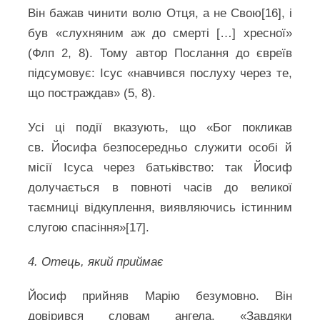
Він бажав чинити волю Отця, а не Свою[16], і
був «слухняним аж до смерті […] хресної»
(Флп 2, 8). Тому автор Послання до євреїв
підсумовує: Ісус «навчився послуху через те,
що постраждав» (5, 8).
Усі ці події вказують, що «Бог покликав
св. Йосифа безпосередньо служити особі й
місії Ісуса через батьківство: так Йосиф
долучається в повноті часів до великої
таємниці відкуплення, виявляючись істинним
слугою спасіння»[17].
4. Отець, який приймає
Йосиф прийняв Марію безумовно. Він
довірився словам ангела. «Завдяки