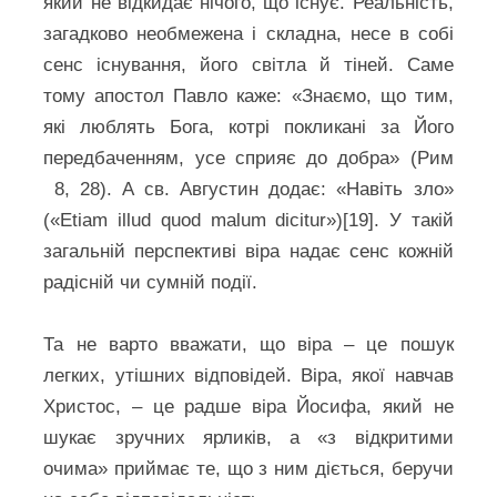
який не відкидає нічого, що існує. Реальність,
загадково необмежена і складна, несе в собі
сенс існування, його світла й тіней. Саме
тому апостол Павло каже: «Знаємо, що тим,
які люблять Бога, котрі покликані за Його
передбаченням, усе сприяє до добра» (Рим
8, 28). А св. Августин додає: «Навіть зло»
(«Etiam illud quod malum dicitur»)[19]. У такій
загальній перспективі віра надає сенс кожній
радісній чи сумній події.
Та не варто вважати, що віра – це пошук
легких, утішних відповідей. Віра, якої навчав
Христос, – це радше віра Йосифа, який не
шукає зручних ярликів, а «з відкритими
очима» приймає те, що з ним діється, беручи