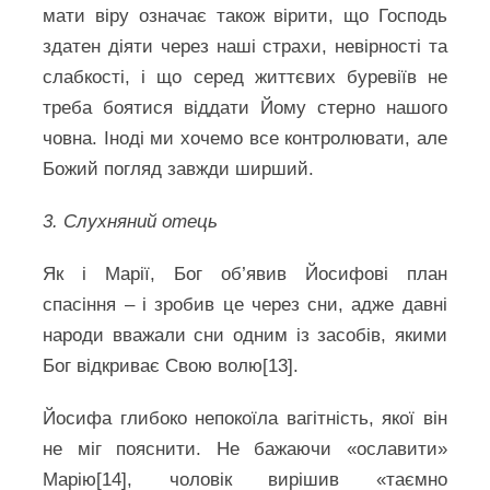
мати віру означає також вірити, що Господь
здатен діяти через наші страхи, невірності та
слабкості, і що серед життєвих буревіїв не
треба боятися віддати Йому стерно нашого
човна. Іноді ми хочемо все контролювати, але
Божий погляд завжди ширший.
3. Слухняний отець
Як і Марії, Бог об’явив Йосифові план
спасіння – і зробив це через сни, адже давні
народи вважали сни одним із засобів, якими
Бог відкриває Свою волю[13].
Йосифа глибоко непокоїла вагітність, якої він
не міг пояснити. Не бажаючи «ославити»
Марію[14], чоловік вирішив «таємно