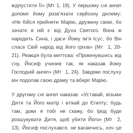
відпустити Її» (Мт 1, 19). У першому сні ангел
допоміг йому розв’язати серйозну дилему:
«Не бійся прийняти Марію, дружину свою, бо
зачате в ній є від Духа Святого. Вона ж
народить Сина, і даси Йому ім’я Ісус, бо Він
спасе Свій народ від його гріхів» (Мт 1, 20-
21). Реакція була миттєва: «Прокинувшись від
сну, Йосиф учинив так, як наказав йому
Господній ангел» (Мт 1, 24). Завдяки послуху
він подолав свою драму та вберіг Марію.
У другому сні ангел наказав: «Уставай, візьми
Дитя та Його матір і втікай до Єгипту; будь
там, доки я тобі не скажу, бо Ірод буде
розшукувати Дитя, щоб убити Його» (Мт 2,
13). Йосиф послухався, не вагаючись, хоч це