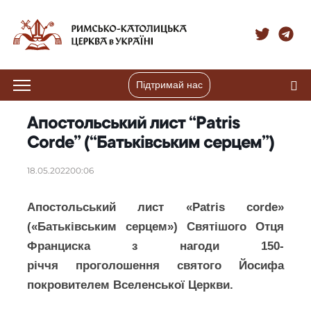
Підтримай нас
Апостольський лист “Patris
Corde” (“Батьківським серцем”)
18.05.2022
00:06
Апостольський лист «Patris corde»
(«Батьківським серцем») Святішого Отця
Франциска з нагоди 150-
річчя проголошення святого Йосифа
покровителем Вселенської Церкви.