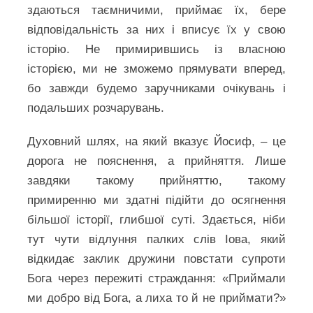
здаються таємничими, приймає їх, бере
відповідальність за них і вписує їх у свою
історію. Не примирившись із власною
історією, ми не зможемо прямувати вперед,
бо завжди будемо заручниками очікувань і
подальших розчарувань.
Духовний шлях, на який вказує Йосиф, – це
дорога не пояснення, а прийняття. Лише
завдяки такому прийняттю, такому
примиренню ми здатні підійти до осягнення
більшої історії, глибшої суті. Здається, ніби
тут чути відлуння палких слів Іова, який
відкидає заклик дружини повстати супроти
Бога через пережиті страждання: «Приймали
ми добро від Бога, а лиха то й не приймати?»