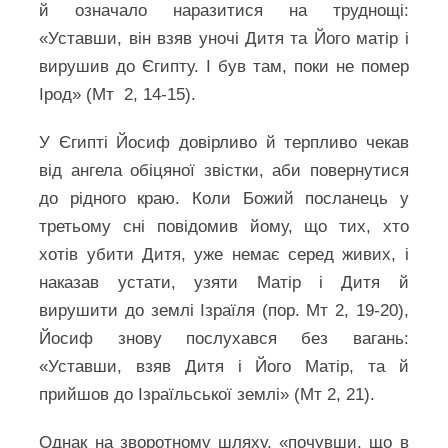
й означало наразитися на труднощі:
«Уставши, він взяв уночі Дитя та Його матір і
вирушив до Єгипту. І був там, поки не помер
Ірод» (Мт 2, 14-15).
У Єгипті Йосиф довірливо й терпливо чекав
від ангела обіцяної звістки, аби повернутися
до рідного краю. Коли Божий посланець у
третьому сні повідомив йому, що тих, хто
хотів убити Дитя, уже немає серед живих, і
наказав устати, узяти Матір і Дитя й
вирушити до землі Ізраїля (пор. Мт 2, 19-20),
Йосиф знову послухався без вагань:
«Уставши, взяв Дитя і Його Матір, та й
прийшов до Ізраїльської землі» (Мт 2, 21).
Однак на зворотному шляху, «почувши, що в