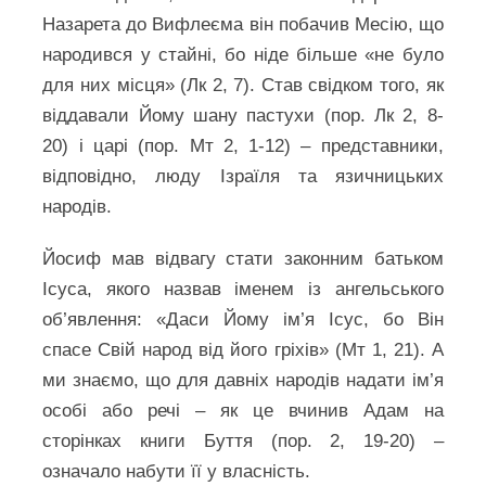
Назарета до Вифлеєма він побачив Месію, що
народився у стайні, бо ніде більше «не було
для них місця» (Лк 2, 7). Став свідком того, як
віддавали Йому шану пастухи (пор. Лк 2, 8-
20) і царі (пор. Мт 2, 1-12) – представники,
відповідно, люду Ізраїля та язичницьких
народів.
Йосиф мав відвагу стати законним батьком
Ісуса, якого назвав іменем із ангельського
об’явлення: «Даси Йому ім’я Ісус, бо Він
спасе Свій народ від його гріхів» (Мт 1, 21). А
ми знаємо, що для давніх народів надати ім’я
особі або речі – як це вчинив Адам на
сторінках книги Буття (пор. 2, 19-20) –
означало набути її у власність.