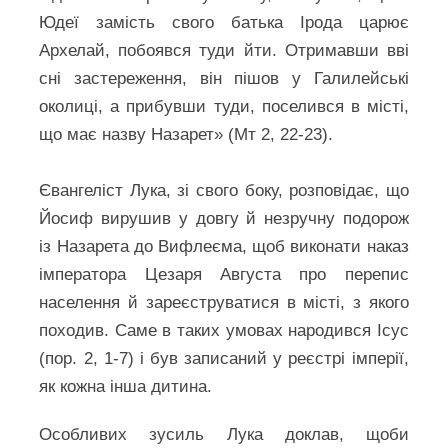
Юдеї замість свого батька Ірода царює
Архелай, побоявся туди йти. Отримавши вві
сні застереження, він пішов у Галилейські
околиці, а прибувши туди, поселився в місті,
що має назву Назарет» (Мт 2, 22-23).
Євангеліст Лука, зі свого боку, розповідає, що
Йосиф вирушив у довгу й незручну подорож
із Назарета до Вифлеєма, щоб виконати наказ
імператора Цезаря Августа про перепис
населення й зареєструватися в місті, з якого
походив. Саме в таких умовах народився Ісус
(пор. 2, 1-7) і був записаний у реєстрі імперії,
як кожна інша дитина.
Особливих зусиль Лука доклав, щоби