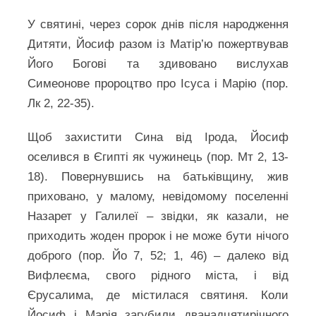
У святині, через сорок днів після народження
Дитяти, Йосиф разом із Матір’ю пожертвував
Його Богові та здивовано вислухав
Симеонове пророцтво про Ісуса і Марію (пор.
Лк 2, 22-35).
Щоб захистити Сина від Ірода, Йосиф
оселився в Єгипті як чужинець (пор. Мт 2, 13-
18). Повернувшись на батьківщину, жив
приховано, у малому, невідомому поселенні
Назарет у Галилеї – звідки, як казали, не
приходить жоден пророк і не може бути нічого
доброго (пор. Йо 7, 52; 1, 46) – далеко від
Вифлеєма, свого рідного міста, і від
Єрусалима, де містилася святиня. Коли
Йосиф і Марія загубили дванадцятирічного