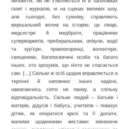
непомітні, які не з’являються ні в заголовках
газет і журналів, ні на сценах великих шоу,
але сьогодні, без сумніву, справляють
вирішальний вплив на історію: це лікарі,
медсестри й медбрати, працівники
супермаркетів, прибиральники, опікуни, водії
та кур’єри, правоохоронці, волонтери,
священики, богопосвячені особи та багато
інших, хто зрозумів, що ніхто не спасається
сам. […] Скільки ж осіб щодня вправляється в
терпінні й наповнює інших надією,
намагаючись сіяти не паніку, а спільну
відповідальність. Скільки людей – батьків і
матерів, дідусів і бабусь, учителів – показує
дітям, як опиратися кризі та її долати,
малими щоденними жестами: змінюючи